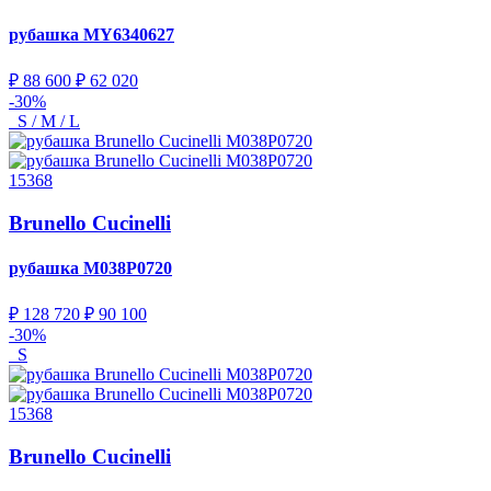
рубашка
MY6340627
₽ 88 600
₽ 62 020
-30%
S / M / L
15368
Brunello Cucinelli
рубашка
M038P0720
₽ 128 720
₽ 90 100
-30%
S
15368
Brunello Cucinelli