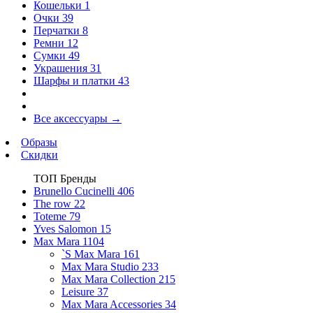
Кошельки
1
Очки
39
Перчатки
8
Ремни
12
Сумки
49
Украшения
31
Шарфы и платки
43
Все аксессуары
→
Образы
Скидки
ТОП Бренды
Brunello Cucinelli
406
The row
22
Toteme
79
Yves Salomon
15
Max Mara
1104
`S Max Mara
161
Max Mara Studio
233
Max Mara Collection
215
Leisure
37
Max Mara Accessories
34