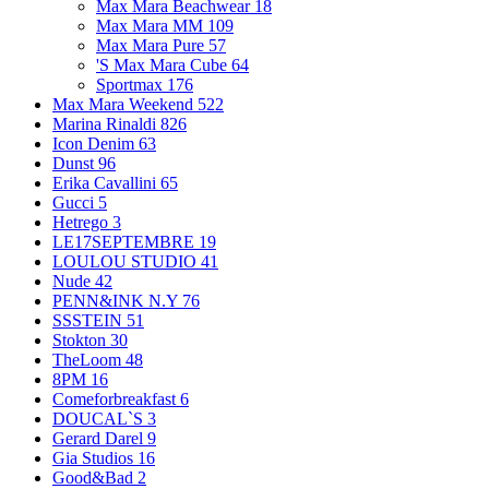
Max Mara Beachwear
18
Max Mara MM
109
Max Mara Pure
57
'S Max Mara Cube
64
Sportmax
176
Max Mara Weekend
522
Marina Rinaldi
826
Icon Denim
63
Dunst
96
Erika Cavallini
65
Gucci
5
Hetrego
3
LE17SEPTEMBRE
19
LOULOU STUDIO
41
Nude
42
PENN&INK N.Y
76
SSSTEIN
51
Stokton
30
TheLoom
48
8PM
16
Comeforbreakfast
6
DOUCAL`S
3
Gerard Darel
9
Gia Studios
16
Good&Bad
2