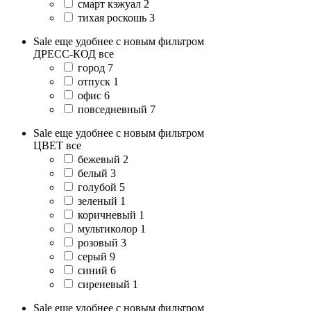
смарт кэжуал
2
тихая роскошь
3
Sale еще удобнее с новым фильтром
ДРЕСС-КОД
все
город
7
отпуск
1
офис
6
повседневный
7
Sale еще удобнее с новым фильтром
ЦВЕТ
все
бежевый
2
белый
3
голубой
5
зеленый
1
коричневый
1
мультиколор
1
розовый
3
серый
9
синий
6
сиреневый
1
Sale еще удобнее с новым фильтром