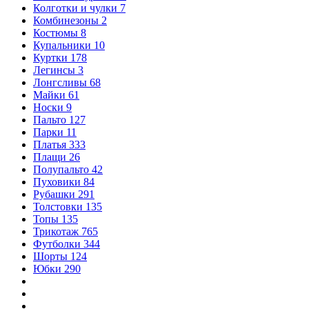
Колготки и чулки
7
Комбинезоны
2
Костюмы
8
Купальники
10
Куртки
178
Легинсы
3
Лонгсливы
68
Майки
61
Носки
9
Пальто
127
Парки
11
Платья
333
Плащи
26
Полупальто
42
Пуховики
84
Рубашки
291
Толстовки
135
Топы
135
Трикотаж
765
Футболки
344
Шорты
124
Юбки
290