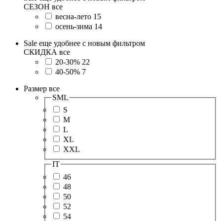
СЕЗОН
все
весна-лето
15
осень-зима
14
Sale еще удобнее с новым фильтром
СКИДКА
все
20-30%
22
40-50%
7
Размер
все
SML
S
M
L
XL
XXL
IT
46
48
50
52
54