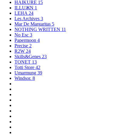
HAIKURE
15
ILLUЖN
1
LEHA
24
Les Archives
3
Mar De Margaritas
5
NOTHING WRITTEN
11
No Esc
3
Papermoon
4
Precise
2
R2W
24
Skills&Genes
23
TONET
13
Totti Store
42
Umarmung
39
Windsor.
8