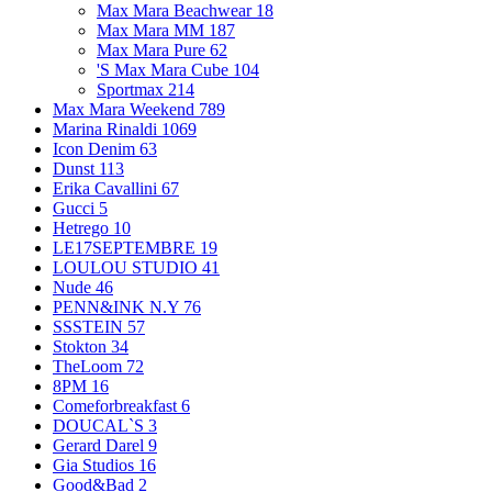
Max Mara Beachwear
18
Max Mara MM
187
Max Mara Pure
62
'S Max Mara Cube
104
Sportmax
214
Max Mara Weekend
789
Marina Rinaldi
1069
Icon Denim
63
Dunst
113
Erika Cavallini
67
Gucci
5
Hetrego
10
LE17SEPTEMBRE
19
LOULOU STUDIO
41
Nude
46
PENN&INK N.Y
76
SSSTEIN
57
Stokton
34
TheLoom
72
8PM
16
Comeforbreakfast
6
DOUCAL`S
3
Gerard Darel
9
Gia Studios
16
Good&Bad
2