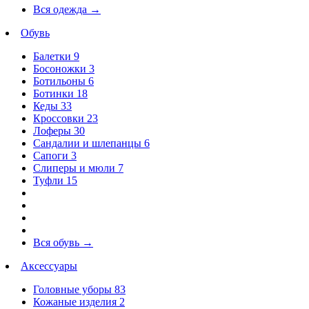
Вся одежда
→
Обувь
Балетки
9
Босоножки
3
Ботильоны
6
Ботинки
18
Кеды
33
Кроссовки
23
Лоферы
30
Сандалии и шлепанцы
6
Сапоги
3
Слиперы и мюли
7
Туфли
15
Вся обувь
→
Аксессуары
Головные уборы
83
Кожаные изделия
2