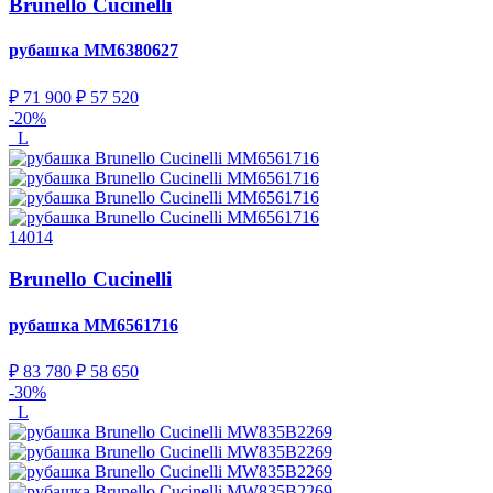
Brunello Cucinelli
рубашка
MM6380627
₽ 71 900
₽ 57 520
-20%
L
14014
Brunello Cucinelli
рубашка
MM6561716
₽ 83 780
₽ 58 650
-30%
L