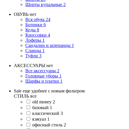
Шорты купальные
2
ОБУВЬ
нет
Вся обувь
24
Ботинки
6
Кеды
8
Кроссовки
4
Лоферы
1
Сандалии и шлепанцы
1
Сланцы
1
Туфли
3
АКСЕССУАРЫ
нет
Все аксессуары
2
Головные уборы
1
Шарфы и платки
1
Sale еще удобнее с новым фильтром
СТИЛЬ
все
old money
2
базовый
1
классический
3
кэжуал
1
офисный стиль
2