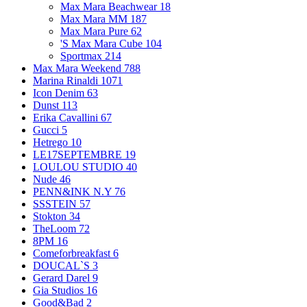
Max Mara Beachwear
18
Max Mara MM
187
Max Mara Pure
62
'S Max Mara Cube
104
Sportmax
214
Max Mara Weekend
788
Marina Rinaldi
1071
Icon Denim
63
Dunst
113
Erika Cavallini
67
Gucci
5
Hetrego
10
LE17SEPTEMBRE
19
LOULOU STUDIO
40
Nude
46
PENN&INK N.Y
76
SSSTEIN
57
Stokton
34
TheLoom
72
8PM
16
Comeforbreakfast
6
DOUCAL`S
3
Gerard Darel
9
Gia Studios
16
Good&Bad
2