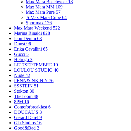
Max Mara Beachwear
18
Max Mara MM
109
Max Mara Pure
57
'S Max Mara Cube
64
Sportmax
176
Max Mara Weekend
522
Marina Rinaldi
828
Icon Denim
63
Dunst
96
Erika Cavallini
65
Gucci
5
Hetrego
3
LE17SEPTEMBRE
19
LOULOU STUDIO
40
Nude
42
PENN&INK N.Y
76
SSSTEIN
51
Stokton
30
TheLoom
48
8PM
16
Comeforbreakfast
6
DOUCAL`S
3
Gerard Darel
9
Gia Studios
16
Good&Bad
2