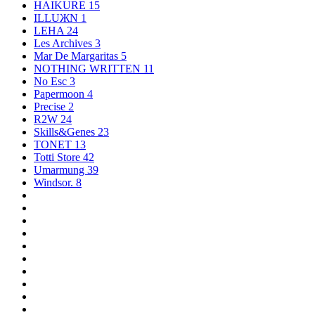
HAIKURE
15
ILLUЖN
1
LEHA
24
Les Archives
3
Mar De Margaritas
5
NOTHING WRITTEN
11
No Esc
3
Papermoon
4
Precise
2
R2W
24
Skills&Genes
23
TONET
13
Totti Store
42
Umarmung
39
Windsor.
8