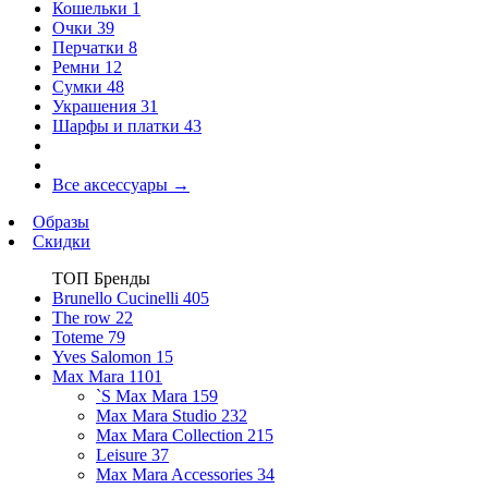
Кошельки
1
Очки
39
Перчатки
8
Ремни
12
Сумки
48
Украшения
31
Шарфы и платки
43
Все аксессуары
→
Образы
Скидки
ТОП Бренды
Brunello Cucinelli
405
The row
22
Toteme
79
Yves Salomon
15
Max Mara
1101
`S Max Mara
159
Max Mara Studio
232
Max Mara Collection
215
Leisure
37
Max Mara Accessories
34