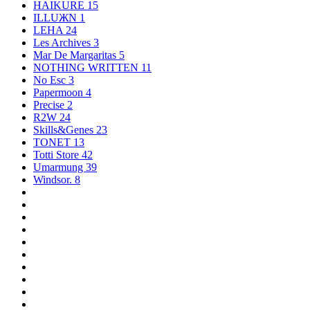
HAIKURE
15
ILLUЖN
1
LEHA
24
Les Archives
3
Mar De Margaritas
5
NOTHING WRITTEN
11
No Esc
3
Papermoon
4
Precise
2
R2W
24
Skills&Genes
23
TONET
13
Totti Store
42
Umarmung
39
Windsor.
8