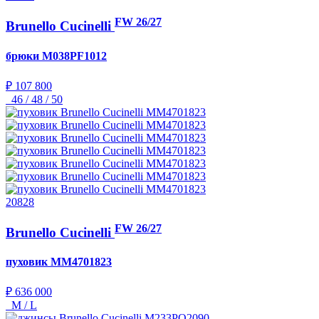
FW 26/27
Brunello Cucinelli
брюки
M038PF1012
₽ 107 800
46 / 48 / 50
20828
FW 26/27
Brunello Cucinelli
пуховик
MM4701823
₽ 636 000
M / L