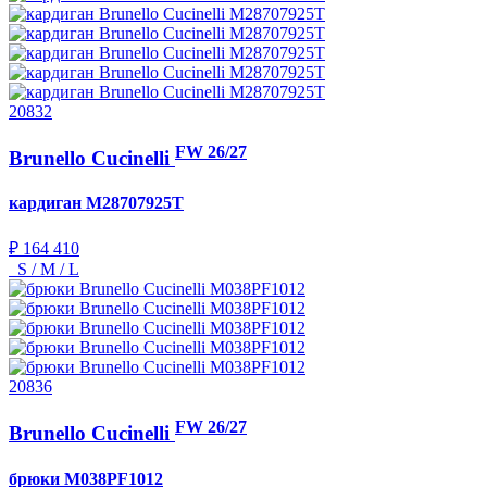
20832
FW 26/27
Brunello Cucinelli
кардиган
M28707925T
₽ 164 410
S / M / L
20836
FW 26/27
Brunello Cucinelli
брюки
M038PF1012