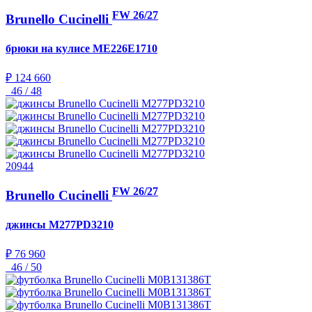
FW 26/27
Brunello Cucinelli
брюки на кулисе
ME226E1710
₽ 124 660
46 / 48
20944
FW 26/27
Brunello Cucinelli
джинсы
M277PD3210
₽ 76 960
46 / 50