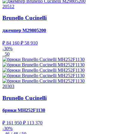
20512
Brunello Cucinelli
джемпер
M29805200
₽ 84 160
₽ 58 910
-30%
50
20303
Brunello Cucinelli
брюки
MH252F1130
₽ 161 950
₽ 113 370
-30%
46 / 48 / 50