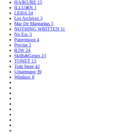
HAIKURE
15
ILLUЖN
1
LEHA
24
Les Archives
3
Mar De Margaritas
5
NOTHING WRITTEN
11
No Esc
3
Papermoon
4
Precise
2
R2W
24
Skills&Genes
23
TONET
13
Totti Store
42
Umarmung
39
Windsor.
8