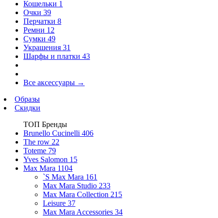
Кошельки
1
Очки
39
Перчатки
8
Ремни
12
Сумки
49
Украшения
31
Шарфы и платки
43
Все аксессуары
→
Образы
Скидки
ТОП Бренды
Brunello Cucinelli
406
The row
22
Toteme
79
Yves Salomon
15
Max Mara
1104
`S Max Mara
161
Max Mara Studio
233
Max Mara Collection
215
Leisure
37
Max Mara Accessories
34