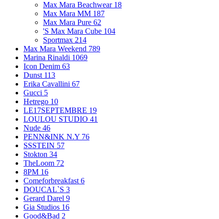
Max Mara Beachwear
18
Max Mara MM
187
Max Mara Pure
62
'S Max Mara Cube
104
Sportmax
214
Max Mara Weekend
789
Marina Rinaldi
1069
Icon Denim
63
Dunst
113
Erika Cavallini
67
Gucci
5
Hetrego
10
LE17SEPTEMBRE
19
LOULOU STUDIO
41
Nude
46
PENN&INK N.Y
76
SSSTEIN
57
Stokton
34
TheLoom
72
8PM
16
Comeforbreakfast
6
DOUCAL`S
3
Gerard Darel
9
Gia Studios
16
Good&Bad
2