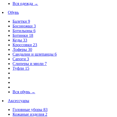
Вся одежда
→
Обувь
Балетки
9
Босоножки
3
Ботильоны
6
Ботинки
18
Кеды
33
Кроссовки
23
Лоферы
30
Сандалии и шлепанцы
6
Сапоги
3
Слиперы и мюли
7
Туфли
15
Вся обувь
→
Аксессуары
Головные уборы
83
Кожаные изделия
2