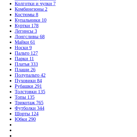
Колготки и чулки
7
Комбинезоны
2
Костюмы
8
Купальники
10
Куртки
178
Легинсы
3
Лонгсливы
68
Майки
61
Носки
9
Пальто
127
Парки
11
Платья
333
Плащи
26
Полупальто
42
Пуховики
84
Рубашки
291
Толстовки
135
Топы
135
Трикотаж
765
Футболки
344
Шорты
124
Юбки
290