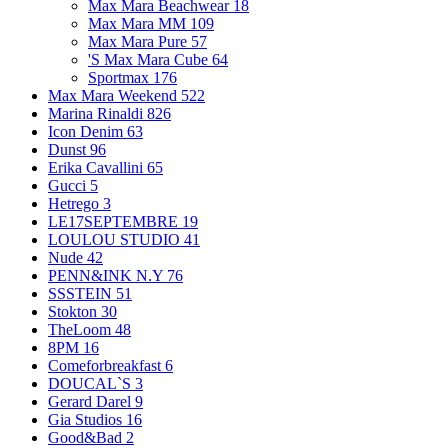
Max Mara Beachwear
18
Max Mara MM
109
Max Mara Pure
57
'S Max Mara Cube
64
Sportmax
176
Max Mara Weekend
522
Marina Rinaldi
826
Icon Denim
63
Dunst
96
Erika Cavallini
65
Gucci
5
Hetrego
3
LE17SEPTEMBRE
19
LOULOU STUDIO
41
Nude
42
PENN&INK N.Y
76
SSSTEIN
51
Stokton
30
TheLoom
48
8PM
16
Comeforbreakfast
6
DOUCAL`S
3
Gerard Darel
9
Gia Studios
16
Good&Bad
2