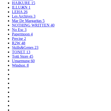
HAIKURE
15
ILLUЖN
1
LEHA
26
Les Archives
3
Mar De Margaritas
5
NOTHING WRITTEN
40
No Esc
3
Papermoon
4
Precise
2
R2W
48
Skills&Genes
23
TONET
13
Totti Store
45
Umarmung
60
Windsor.
8