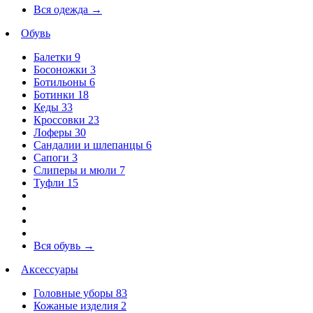
Вся одежда
→
Обувь
Балетки
9
Босоножки
3
Ботильоны
6
Ботинки
18
Кеды
33
Кроссовки
23
Лоферы
30
Сандалии и шлепанцы
6
Сапоги
3
Слиперы и мюли
7
Туфли
15
Вся обувь
→
Аксессуары
Головные уборы
83
Кожаные изделия
2