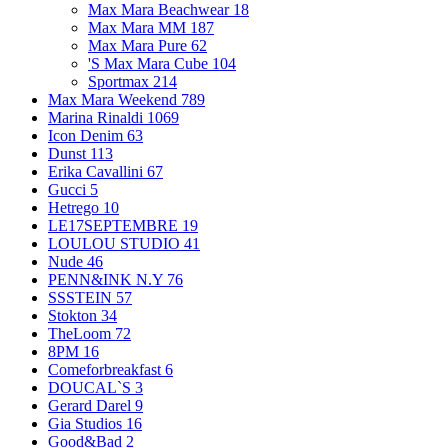
Max Mara Beachwear
18
Max Mara MM
187
Max Mara Pure
62
'S Max Mara Cube
104
Sportmax
214
Max Mara Weekend
789
Marina Rinaldi
1069
Icon Denim
63
Dunst
113
Erika Cavallini
67
Gucci
5
Hetrego
10
LE17SEPTEMBRE
19
LOULOU STUDIO
41
Nude
46
PENN&INK N.Y
76
SSSTEIN
57
Stokton
34
TheLoom
72
8PM
16
Comeforbreakfast
6
DOUCAL`S
3
Gerard Darel
9
Gia Studios
16
Good&Bad
2