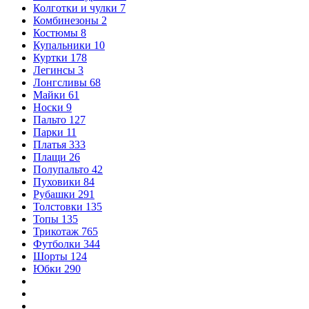
Колготки и чулки
7
Комбинезоны
2
Костюмы
8
Купальники
10
Куртки
178
Легинсы
3
Лонгсливы
68
Майки
61
Носки
9
Пальто
127
Парки
11
Платья
333
Плащи
26
Полупальто
42
Пуховики
84
Рубашки
291
Толстовки
135
Топы
135
Трикотаж
765
Футболки
344
Шорты
124
Юбки
290