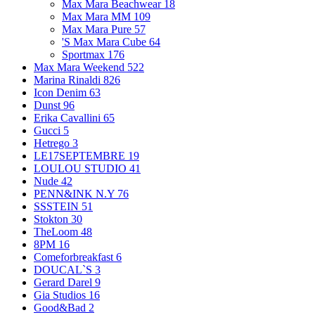
Max Mara Beachwear
18
Max Mara MM
109
Max Mara Pure
57
'S Max Mara Cube
64
Sportmax
176
Max Mara Weekend
522
Marina Rinaldi
826
Icon Denim
63
Dunst
96
Erika Cavallini
65
Gucci
5
Hetrego
3
LE17SEPTEMBRE
19
LOULOU STUDIO
41
Nude
42
PENN&INK N.Y
76
SSSTEIN
51
Stokton
30
TheLoom
48
8PM
16
Comeforbreakfast
6
DOUCAL`S
3
Gerard Darel
9
Gia Studios
16
Good&Bad
2