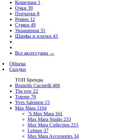
Кошельки
1
Очки
39
Перчатки
8
Ремни
12
Сумки
49
Украшения
31
Шарфы и платки
43
Все аксессуары
→
Образы
Скидки
ТОП Бренды
Brunello Cucinelli
406
The row
22
Toteme
79
Yves Salomon
15
Max Mara
1104
`S Max Mara
161
Max Mara Studio
233
Max Mara Collection
215
Leisure
37
Max Mara Accessories
34