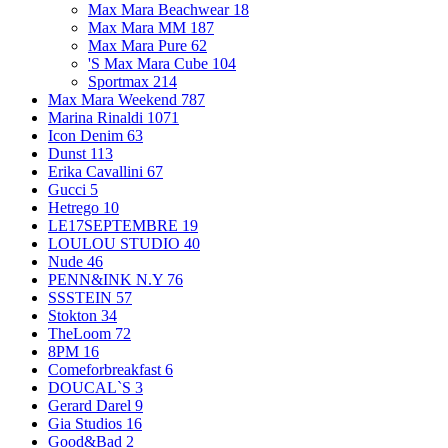
Max Mara Beachwear
18
Max Mara MM
187
Max Mara Pure
62
'S Max Mara Cube
104
Sportmax
214
Max Mara Weekend
787
Marina Rinaldi
1071
Icon Denim
63
Dunst
113
Erika Cavallini
67
Gucci
5
Hetrego
10
LE17SEPTEMBRE
19
LOULOU STUDIO
40
Nude
46
PENN&INK N.Y
76
SSSTEIN
57
Stokton
34
TheLoom
72
8PM
16
Comeforbreakfast
6
DOUCAL`S
3
Gerard Darel
9
Gia Studios
16
Good&Bad
2