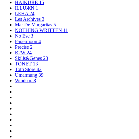
HAIKURE
15
ILLUЖN
1
LEHA
24
Les Archives
3
Mar De Margaritas
5
NOTHING WRITTEN
11
No Esc
3
Papermoon
4
Precise
2
R2W
24
Skills&Genes
23
TONET
13
Totti Store
42
Umarmung
39
Windsor.
8