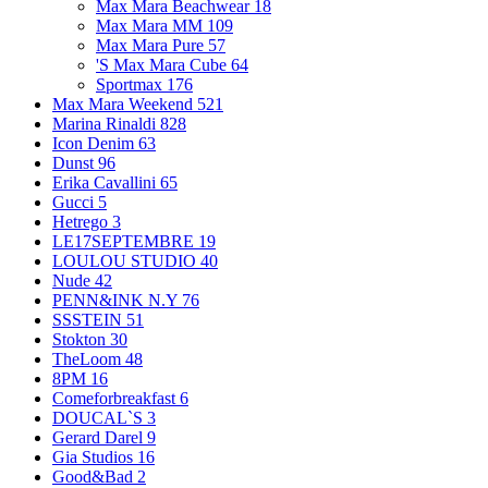
Max Mara Beachwear
18
Max Mara MM
109
Max Mara Pure
57
'S Max Mara Cube
64
Sportmax
176
Max Mara Weekend
521
Marina Rinaldi
828
Icon Denim
63
Dunst
96
Erika Cavallini
65
Gucci
5
Hetrego
3
LE17SEPTEMBRE
19
LOULOU STUDIO
40
Nude
42
PENN&INK N.Y
76
SSSTEIN
51
Stokton
30
TheLoom
48
8PM
16
Comeforbreakfast
6
DOUCAL`S
3
Gerard Darel
9
Gia Studios
16
Good&Bad
2