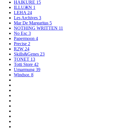
HAIKURE
15
ILLUЖN
1
LEHA
24
Les Archives
3
Mar De Margaritas
5
NOTHING WRITTEN
11
No Esc
3
Papermoon
4
Precise
2
R2W
24
Skills&Genes
23
TONET
13
Totti Store
42
Umarmung
39
Windsor.
8