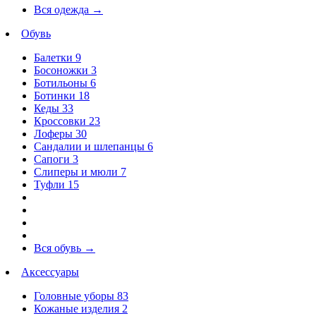
Вся одежда
→
Обувь
Балетки
9
Босоножки
3
Ботильоны
6
Ботинки
18
Кеды
33
Кроссовки
23
Лоферы
30
Сандалии и шлепанцы
6
Сапоги
3
Слиперы и мюли
7
Туфли
15
Вся обувь
→
Аксессуары
Головные уборы
83
Кожаные изделия
2