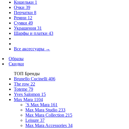
Кошельки
1
Очки
39
Перчатки
8
Ремни
12
Сумки
49
Украшения
31
Шарфы и платки
43
Все аксессуары
→
Образы
Скидки
ТОП Бренды
Brunello Cucinelli
406
The row
22
Toteme
79
Yves Salomon
15
Max Mara
1104
`S Max Mara
161
Max Mara Studio
233
Max Mara Collection
215
Leisure
37
Max Mara Accessories
34