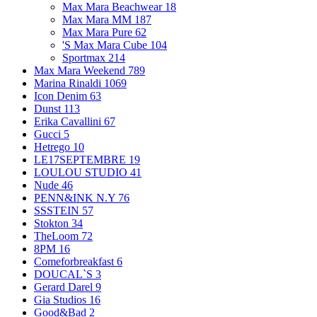
Max Mara Beachwear
18
Max Mara MM
187
Max Mara Pure
62
'S Max Mara Cube
104
Sportmax
214
Max Mara Weekend
789
Marina Rinaldi
1069
Icon Denim
63
Dunst
113
Erika Cavallini
67
Gucci
5
Hetrego
10
LE17SEPTEMBRE
19
LOULOU STUDIO
41
Nude
46
PENN&INK N.Y
76
SSSTEIN
57
Stokton
34
TheLoom
72
8PM
16
Comeforbreakfast
6
DOUCAL`S
3
Gerard Darel
9
Gia Studios
16
Good&Bad
2