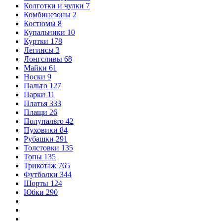
Колготки и чулки
7
Комбинезоны
2
Костюмы
8
Купальники
10
Куртки
178
Легинсы
3
Лонгсливы
68
Майки
61
Носки
9
Пальто
127
Парки
11
Платья
333
Плащи
26
Полупальто
42
Пуховики
84
Рубашки
291
Толстовки
135
Топы
135
Трикотаж
765
Футболки
344
Шорты
124
Юбки
290