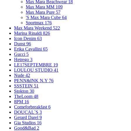
Max Mara Beachwear
18
Max Mara MM
109
Max Mara Pure
57
'S Max Mara Cube
64
Sportmax
176
Max Mara Weekend
522
Marina Rinaldi
826
Icon Denim
63
Dunst
96
Erika Cavallini
65
Gucci
5
Hetrego
3
LE17SEPTEMBRE
19
LOULOU STUDIO
41
Nude
42
PENN&INK N.Y
76
SSSTEIN
51
Stokton
30
TheLoom
48
8PM
16
Comeforbreakfast
6
DOUCAL`S
3
Gerard Darel
9
Gia Studios
16
Good&Bad
2