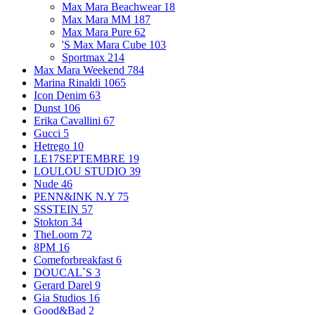
Max Mara Beachwear
18
Max Mara MM
187
Max Mara Pure
62
'S Max Mara Cube
103
Sportmax
214
Max Mara Weekend
784
Marina Rinaldi
1065
Icon Denim
63
Dunst
106
Erika Cavallini
67
Gucci
5
Hetrego
10
LE17SEPTEMBRE
19
LOULOU STUDIO
39
Nude
46
PENN&INK N.Y
75
SSSTEIN
57
Stokton
34
TheLoom
72
8PM
16
Comeforbreakfast
6
DOUCAL`S
3
Gerard Darel
9
Gia Studios
16
Good&Bad
2