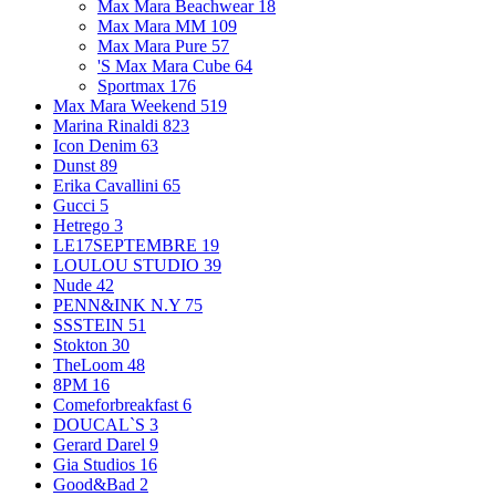
Max Mara Beachwear
18
Max Mara MM
109
Max Mara Pure
57
'S Max Mara Cube
64
Sportmax
176
Max Mara Weekend
519
Marina Rinaldi
823
Icon Denim
63
Dunst
89
Erika Cavallini
65
Gucci
5
Hetrego
3
LE17SEPTEMBRE
19
LOULOU STUDIO
39
Nude
42
PENN&INK N.Y
75
SSSTEIN
51
Stokton
30
TheLoom
48
8PM
16
Comeforbreakfast
6
DOUCAL`S
3
Gerard Darel
9
Gia Studios
16
Good&Bad
2