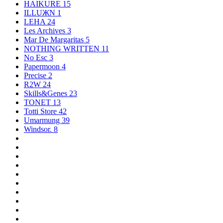
HAIKURE
15
ILLUЖN
1
LEHA
24
Les Archives
3
Mar De Margaritas
5
NOTHING WRITTEN
11
No Esc
3
Papermoon
4
Precise
2
R2W
24
Skills&Genes
23
TONET
13
Totti Store
42
Umarmung
39
Windsor.
8