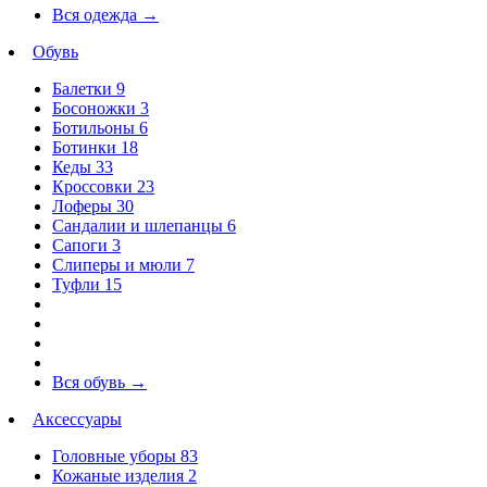
Вся одежда
→
Обувь
Балетки
9
Босоножки
3
Ботильоны
6
Ботинки
18
Кеды
33
Кроссовки
23
Лоферы
30
Сандалии и шлепанцы
6
Сапоги
3
Слиперы и мюли
7
Туфли
15
Вся обувь
→
Аксессуары
Головные уборы
83
Кожаные изделия
2