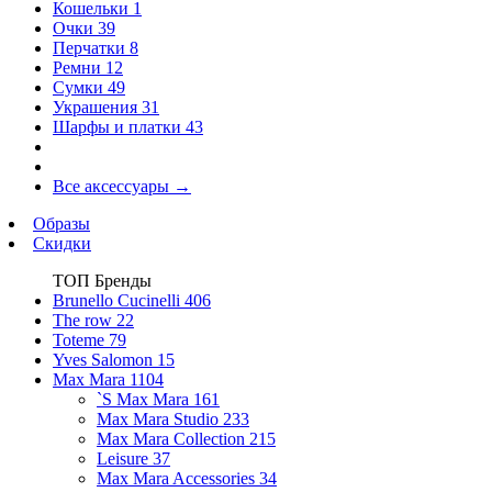
Кошельки
1
Очки
39
Перчатки
8
Ремни
12
Сумки
49
Украшения
31
Шарфы и платки
43
Все аксессуары
→
Образы
Скидки
ТОП Бренды
Brunello Cucinelli
406
The row
22
Toteme
79
Yves Salomon
15
Max Mara
1104
`S Max Mara
161
Max Mara Studio
233
Max Mara Collection
215
Leisure
37
Max Mara Accessories
34