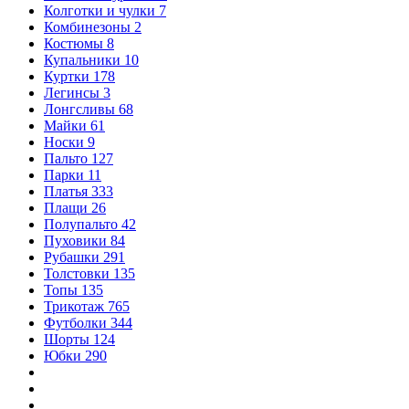
Колготки и чулки
7
Комбинезоны
2
Костюмы
8
Купальники
10
Куртки
178
Легинсы
3
Лонгсливы
68
Майки
61
Носки
9
Пальто
127
Парки
11
Платья
333
Плащи
26
Полупальто
42
Пуховики
84
Рубашки
291
Толстовки
135
Топы
135
Трикотаж
765
Футболки
344
Шорты
124
Юбки
290