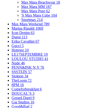
Max Mara Beachwear
18
Max Mara MM
187
Max Mara Pure
62
'S Max Mara Cube
104
Sportmax
214
Max Mara Weekend
789
Marina Rinaldi
1069
Icon Denim
63
Dunst
113
Erika Cavallini
67
Gucci
5
Hetrego
10
LE17SEPTEMBRE
19
LOULOU STUDIO
41
Nude
46
PENN&INK N.Y
76
SSSTEIN
57
Stokton
34
TheLoom
72
8PM
16
Comeforbreakfast
6
DOUCAL`S
3
Gerard Darel
9
Gia Studios
16
Good&Bad
2