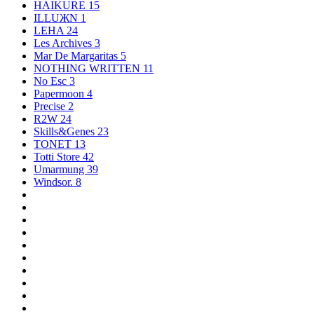
HAIKURE
15
ILLUЖN
1
LEHA
24
Les Archives
3
Mar De Margaritas
5
NOTHING WRITTEN
11
No Esc
3
Papermoon
4
Precise
2
R2W
24
Skills&Genes
23
TONET
13
Totti Store
42
Umarmung
39
Windsor.
8