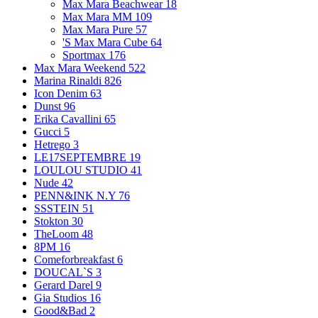
Max Mara Beachwear
18
Max Mara MM
109
Max Mara Pure
57
'S Max Mara Cube
64
Sportmax
176
Max Mara Weekend
522
Marina Rinaldi
826
Icon Denim
63
Dunst
96
Erika Cavallini
65
Gucci
5
Hetrego
3
LE17SEPTEMBRE
19
LOULOU STUDIO
41
Nude
42
PENN&INK N.Y
76
SSSTEIN
51
Stokton
30
TheLoom
48
8PM
16
Comeforbreakfast
6
DOUCAL`S
3
Gerard Darel
9
Gia Studios
16
Good&Bad
2