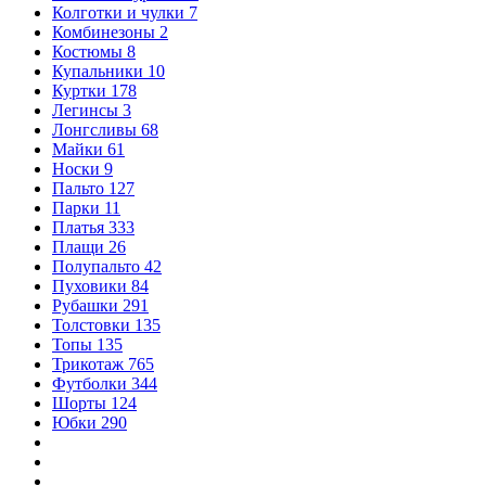
Колготки и чулки
7
Комбинезоны
2
Костюмы
8
Купальники
10
Куртки
178
Легинсы
3
Лонгсливы
68
Майки
61
Носки
9
Пальто
127
Парки
11
Платья
333
Плащи
26
Полупальто
42
Пуховики
84
Рубашки
291
Толстовки
135
Топы
135
Трикотаж
765
Футболки
344
Шорты
124
Юбки
290