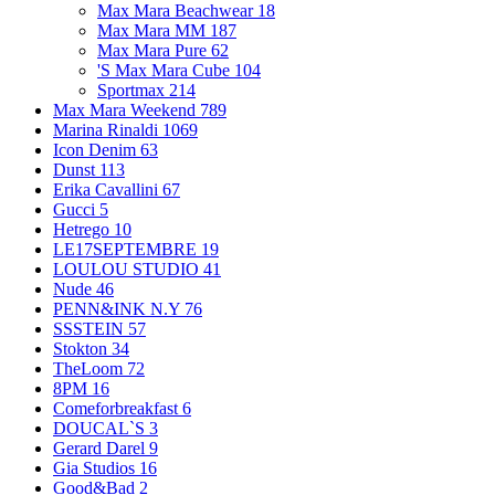
Max Mara Beachwear
18
Max Mara MM
187
Max Mara Pure
62
'S Max Mara Cube
104
Sportmax
214
Max Mara Weekend
789
Marina Rinaldi
1069
Icon Denim
63
Dunst
113
Erika Cavallini
67
Gucci
5
Hetrego
10
LE17SEPTEMBRE
19
LOULOU STUDIO
41
Nude
46
PENN&INK N.Y
76
SSSTEIN
57
Stokton
34
TheLoom
72
8PM
16
Comeforbreakfast
6
DOUCAL`S
3
Gerard Darel
9
Gia Studios
16
Good&Bad
2