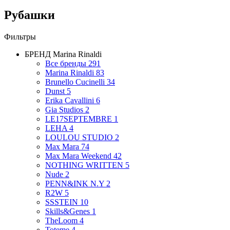
Рубашки
Фильтры
БРЕНД
Marina Rinaldi
Все бренды
291
Marina Rinaldi
83
Brunello Cucinelli
34
Dunst
5
Erika Cavallini
6
Gia Studios
2
LE17SEPTEMBRE
1
LEHA
4
LOULOU STUDIO
2
Max Mara
74
Max Mara Weekend
42
NOTHING WRITTEN
5
Nude
2
PENN&INK N.Y
2
R2W
5
SSSTEIN
10
Skills&Genes
1
TheLoom
4
Toteme
4