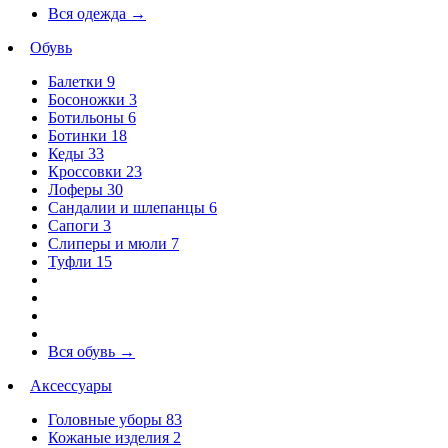
Вся одежда
→
Обувь
Балетки
9
Босоножки
3
Ботильоны
6
Ботинки
18
Кеды
33
Кроссовки
23
Лоферы
30
Сандалии и шлепанцы
6
Сапоги
3
Слиперы и мюли
7
Туфли
15
Вся обувь
→
Аксессуары
Головные уборы
83
Кожаные изделия
2