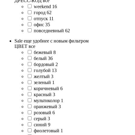
ДРЕСС-КОД
все
weekend
16
город
62
отпуск
11
офис
35
повседневный
62
Sale еще удобнее с новым фильтром
ЦВЕТ
все
бежевый
8
белый
36
бордовый
2
голубой
13
желтый
3
зеленый
1
коричневый
6
красный
3
мультиколор
1
оранжевый
3
розовый
6
серый
3
синий
9
фиолетовый
1