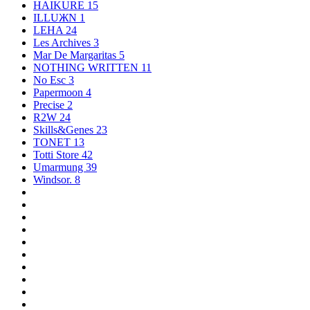
HAIKURE
15
ILLUЖN
1
LEHA
24
Les Archives
3
Mar De Margaritas
5
NOTHING WRITTEN
11
No Esc
3
Papermoon
4
Precise
2
R2W
24
Skills&Genes
23
TONET
13
Totti Store
42
Umarmung
39
Windsor.
8