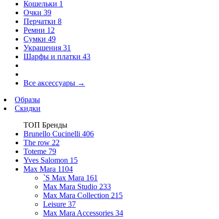
Кошельки
1
Очки
39
Перчатки
8
Ремни
12
Сумки
49
Украшения
31
Шарфы и платки
43
Все аксессуары
→
Образы
Скидки
ТОП Бренды
Brunello Cucinelli
406
The row
22
Toteme
79
Yves Salomon
15
Max Mara
1104
`S Max Mara
161
Max Mara Studio
233
Max Mara Collection
215
Leisure
37
Max Mara Accessories
34