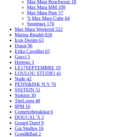
Max Mara Beachwear
18
Max Mara MM
109
Max Mara Pure
57
'S Max Mara Cube
64
Sportmax
176
Max Mara Weekend
522
Marina Rinaldi
826
Icon Denim
63
Dunst
96
Erika Cavallini
65
Gucci
5
Hetrego
3
LE17SEPTEMBRE
19
LOULOU STUDIO
41
Nude
42
PENN&INK N.Y
76
SSSTEIN
51
Stokton
30
TheLoom
48
8PM
16
Comeforbreakfast
6
DOUCAL`S
3
Gerard Darel
9
Gia Studios
16
Good&Bad
2