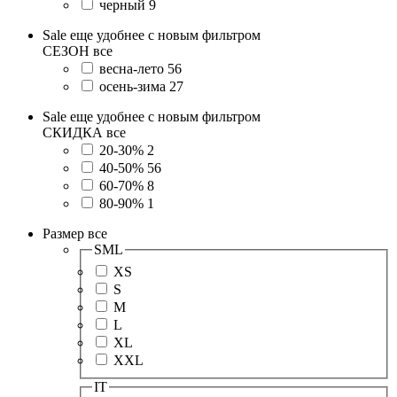
черный
9
Sale еще удобнее с новым фильтром
СЕЗОН
все
весна-лето
56
осень-зима
27
Sale еще удобнее с новым фильтром
СКИДКА
все
20-30%
2
40-50%
56
60-70%
8
80-90%
1
Размер
все
SML
XS
S
M
L
XL
XXL
IT