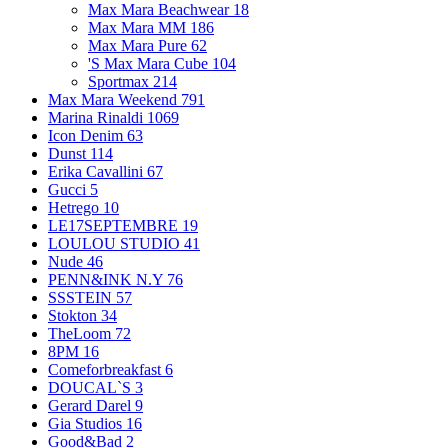
Max Mara Beachwear
18
Max Mara MM
186
Max Mara Pure
62
'S Max Mara Cube
104
Sportmax
214
Max Mara Weekend
791
Marina Rinaldi
1069
Icon Denim
63
Dunst
114
Erika Cavallini
67
Gucci
5
Hetrego
10
LE17SEPTEMBRE
19
LOULOU STUDIO
41
Nude
46
PENN&INK N.Y
76
SSSTEIN
57
Stokton
34
TheLoom
72
8PM
16
Comeforbreakfast
6
DOUCAL`S
3
Gerard Darel
9
Gia Studios
16
Good&Bad
2