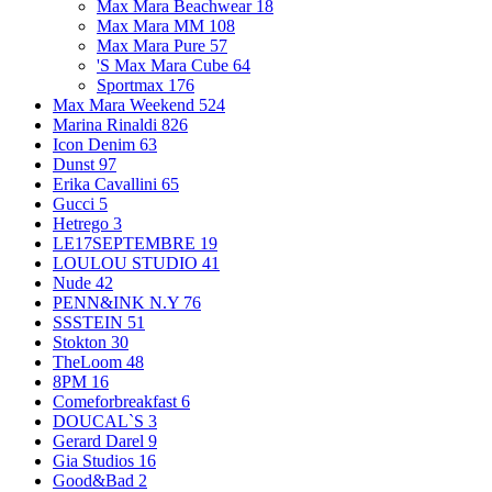
Max Mara Beachwear
18
Max Mara MM
108
Max Mara Pure
57
'S Max Mara Cube
64
Sportmax
176
Max Mara Weekend
524
Marina Rinaldi
826
Icon Denim
63
Dunst
97
Erika Cavallini
65
Gucci
5
Hetrego
3
LE17SEPTEMBRE
19
LOULOU STUDIO
41
Nude
42
PENN&INK N.Y
76
SSSTEIN
51
Stokton
30
TheLoom
48
8PM
16
Comeforbreakfast
6
DOUCAL`S
3
Gerard Darel
9
Gia Studios
16
Good&Bad
2