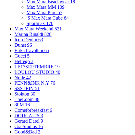
Max Mara Beachwear
18
Max Mara MM
109
Max Mara Pure
57
'S Max Mara Cube
64
Sportmax
176
Max Mara Weekend
521
Marina Rinaldi
828
Icon Denim
63
Dunst
96
Erika Cavallini
65
Gucci
5
Hetrego
3
LE17SEPTEMBRE
19
LOULOU STUDIO
40
Nude
42
PENN&INK N.Y
76
SSSTEIN
51
Stokton
30
TheLoom
48
8PM
16
Comeforbreakfast
6
DOUCAL`S
3
Gerard Darel
9
Gia Studios
16
Good&Bad
2