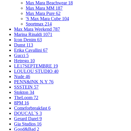
Max Mara Beachwear
18
Max Mara MM
187
Max Mara Pure
62
'S Max Mara Cube
104
Sportmax
214
Max Mara Weekend
787
Marina Rinaldi
1071
Icon Denim
63
Dunst
113
Erika Cavallini
67
Gucci
5
Hetrego
10
LE17SEPTEMBRE
19
LOULOU STUDIO
40
Nude
46
PENN&INK N.Y
76
SSSTEIN
57
Stokton
34
TheLoom
72
8PM
16
Comeforbreakfast
6
DOUCAL`S
3
Gerard Darel
9
Gia Studios
16
Good&Bad
2