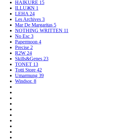
HAIKURE
15
ILLUЖN
1
LEHA
24
Les Archives
3
Mar De Margaritas
5
NOTHING WRITTEN
11
No Esc
3
Papermoon
4
Precise
2
R2W
24
Skills&Genes
23
TONET
13
Totti Store
42
Umarmung
39
Windsor.
8