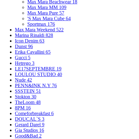
Max Mara Beachwear
18
Max Mara MM
109
Max Mara Pure
57
'S Max Mara Cube
64
Sportmax
176
Max Mara Weekend
522
Marina Rinaldi
828
Icon Denim
63
Dunst
96
Erika Cavallini
65
Gucci
5
Hetrego
3
LE17SEPTEMBRE
19
LOULOU STUDIO
40
Nude
42
PENN&INK N.Y
76
SSSTEIN
51
Stokton
30
TheLoom
48
8PM
16
Comeforbreakfast
6
DOUCAL`S
3
Gerard Darel
9
Gia Studios
16
Good&Bad
2