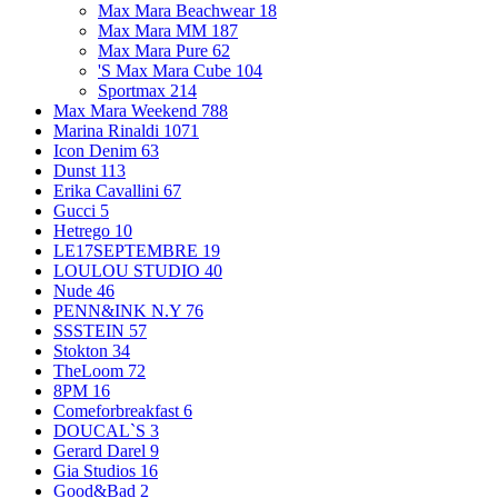
Max Mara Beachwear
18
Max Mara MM
187
Max Mara Pure
62
'S Max Mara Cube
104
Sportmax
214
Max Mara Weekend
788
Marina Rinaldi
1071
Icon Denim
63
Dunst
113
Erika Cavallini
67
Gucci
5
Hetrego
10
LE17SEPTEMBRE
19
LOULOU STUDIO
40
Nude
46
PENN&INK N.Y
76
SSSTEIN
57
Stokton
34
TheLoom
72
8PM
16
Comeforbreakfast
6
DOUCAL`S
3
Gerard Darel
9
Gia Studios
16
Good&Bad
2