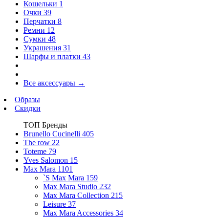
Кошельки
1
Очки
39
Перчатки
8
Ремни
12
Сумки
48
Украшения
31
Шарфы и платки
43
Все аксессуары
→
Образы
Скидки
ТОП Бренды
Brunello Cucinelli
405
The row
22
Toteme
79
Yves Salomon
15
Max Mara
1101
`S Max Mara
159
Max Mara Studio
232
Max Mara Collection
215
Leisure
37
Max Mara Accessories
34