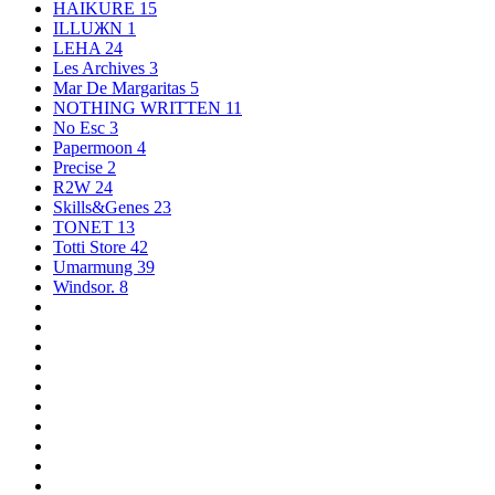
HAIKURE
15
ILLUЖN
1
LEHA
24
Les Archives
3
Mar De Margaritas
5
NOTHING WRITTEN
11
No Esc
3
Papermoon
4
Precise
2
R2W
24
Skills&Genes
23
TONET
13
Totti Store
42
Umarmung
39
Windsor.
8