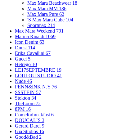
Max Mara Beachwear
18
Max Mara MM
186
Max Mara Pure
62
'S Max Mara Cube
104
Sportmax
214
Max Mara Weekend
791
Marina Rinaldi
1069
Icon Denim
63
Dunst
114
Erika Cavallini
67
Gucci
5
Hetrego
10
LE17SEPTEMBRE
19
LOULOU STUDIO
41
Nude
46
PENN&INK N.Y
76
SSSTEIN
57
Stokton
34
TheLoom
72
8PM
16
Comeforbreakfast
6
DOUCAL`S
3
Gerard Darel
9
Gia Studios
16
Good&Bad
2