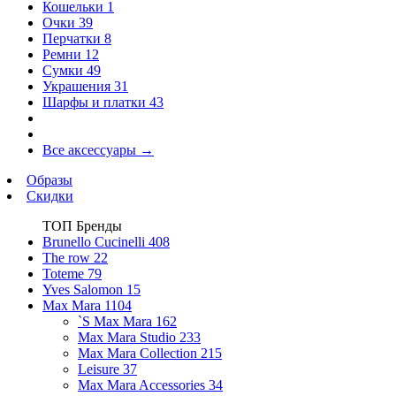
Кошельки
1
Очки
39
Перчатки
8
Ремни
12
Сумки
49
Украшения
31
Шарфы и платки
43
Все аксессуары
→
Образы
Скидки
ТОП Бренды
Brunello Cucinelli
408
The row
22
Toteme
79
Yves Salomon
15
Max Mara
1104
`S Max Mara
162
Max Mara Studio
233
Max Mara Collection
215
Leisure
37
Max Mara Accessories
34