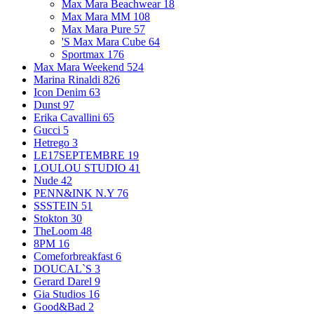
Max Mara Beachwear
18
Max Mara MM
108
Max Mara Pure
57
'S Max Mara Cube
64
Sportmax
176
Max Mara Weekend
524
Marina Rinaldi
826
Icon Denim
63
Dunst
97
Erika Cavallini
65
Gucci
5
Hetrego
3
LE17SEPTEMBRE
19
LOULOU STUDIO
41
Nude
42
PENN&INK N.Y
76
SSSTEIN
51
Stokton
30
TheLoom
48
8PM
16
Comeforbreakfast
6
DOUCAL`S
3
Gerard Darel
9
Gia Studios
16
Good&Bad
2