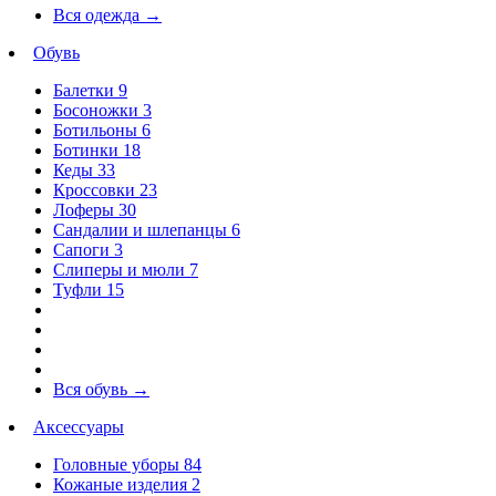
Вся одежда
→
Обувь
Балетки
9
Босоножки
3
Ботильоны
6
Ботинки
18
Кеды
33
Кроссовки
23
Лоферы
30
Сандалии и шлепанцы
6
Сапоги
3
Слиперы и мюли
7
Туфли
15
Вся обувь
→
Аксессуары
Головные уборы
84
Кожаные изделия
2