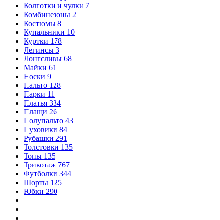
Колготки и чулки
7
Комбинезоны
2
Костюмы
8
Купальники
10
Куртки
178
Легинсы
3
Лонгсливы
68
Майки
61
Носки
9
Пальто
128
Парки
11
Платья
334
Плащи
26
Полупальто
43
Пуховики
84
Рубашки
291
Толстовки
135
Топы
135
Трикотаж
767
Футболки
344
Шорты
125
Юбки
290