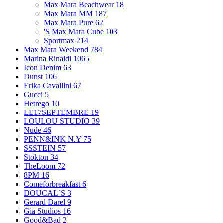
Max Mara Beachwear
18
Max Mara MM
187
Max Mara Pure
62
'S Max Mara Cube
103
Sportmax
214
Max Mara Weekend
784
Marina Rinaldi
1065
Icon Denim
63
Dunst
106
Erika Cavallini
67
Gucci
5
Hetrego
10
LE17SEPTEMBRE
19
LOULOU STUDIO
39
Nude
46
PENN&INK N.Y
75
SSSTEIN
57
Stokton
34
TheLoom
72
8PM
16
Comeforbreakfast
6
DOUCAL`S
3
Gerard Darel
9
Gia Studios
16
Good&Bad
2