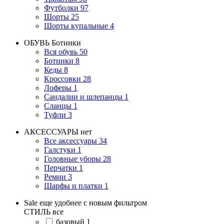
Футболки
97
Шорты
25
Шорты купальные
4
ОБУВЬ
Ботинки
Вся обувь
50
Ботинки
8
Кеды
8
Кроссовки
28
Лоферы
1
Сандалии и шлепанцы
1
Сланцы
1
Туфли
3
АКСЕССУАРЫ
нет
Все аксессуары
34
Галстуки
1
Головные уборы
28
Перчатки
1
Ремни
3
Шарфы и платки
1
Sale еще удобнее с новым фильтром
СТИЛЬ
все
базовый
1