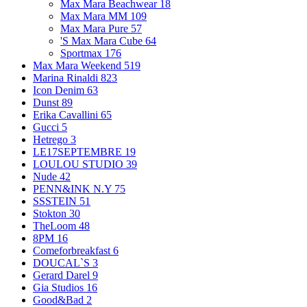
Max Mara Beachwear
18
Max Mara MM
109
Max Mara Pure
57
'S Max Mara Cube
64
Sportmax
176
Max Mara Weekend
519
Marina Rinaldi
823
Icon Denim
63
Dunst
89
Erika Cavallini
65
Gucci
5
Hetrego
3
LE17SEPTEMBRE
19
LOULOU STUDIO
39
Nude
42
PENN&INK N.Y
75
SSSTEIN
51
Stokton
30
TheLoom
48
8PM
16
Comeforbreakfast
6
DOUCAL`S
3
Gerard Darel
9
Gia Studios
16
Good&Bad
2