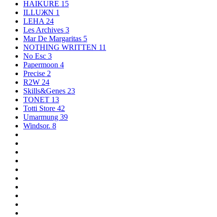
HAIKURE
15
ILLUЖN
1
LEHA
24
Les Archives
3
Mar De Margaritas
5
NOTHING WRITTEN
11
No Esc
3
Papermoon
4
Precise
2
R2W
24
Skills&Genes
23
TONET
13
Totti Store
42
Umarmung
39
Windsor.
8