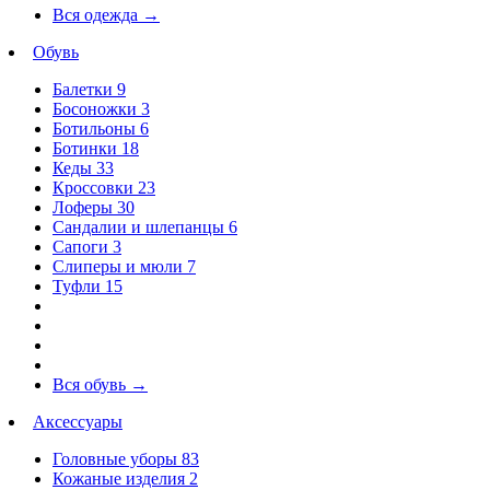
Вся одежда
→
Обувь
Балетки
9
Босоножки
3
Ботильоны
6
Ботинки
18
Кеды
33
Кроссовки
23
Лоферы
30
Сандалии и шлепанцы
6
Сапоги
3
Слиперы и мюли
7
Туфли
15
Вся обувь
→
Аксессуары
Головные уборы
83
Кожаные изделия
2