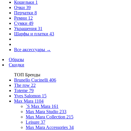
Кошельки
1
Очки
39
Перчатки
8
Ремни
12
Сумки
49
Украшения
31
Шарфы и платки
43
Все аксессуары
→
Образы
Скидки
ТОП Бренды
Brunello Cucinelli
406
The row
22
Toteme
79
Yves Salomon
15
Max Mara
1104
`S Max Mara
161
Max Mara Studio
233
Max Mara Collection
215
Leisure
37
Max Mara Accessories
34