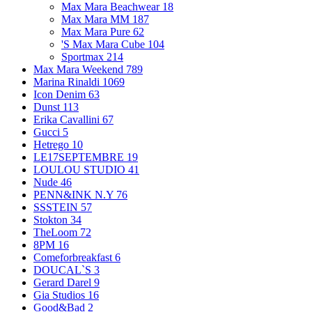
Max Mara Beachwear
18
Max Mara MM
187
Max Mara Pure
62
'S Max Mara Cube
104
Sportmax
214
Max Mara Weekend
789
Marina Rinaldi
1069
Icon Denim
63
Dunst
113
Erika Cavallini
67
Gucci
5
Hetrego
10
LE17SEPTEMBRE
19
LOULOU STUDIO
41
Nude
46
PENN&INK N.Y
76
SSSTEIN
57
Stokton
34
TheLoom
72
8PM
16
Comeforbreakfast
6
DOUCAL`S
3
Gerard Darel
9
Gia Studios
16
Good&Bad
2