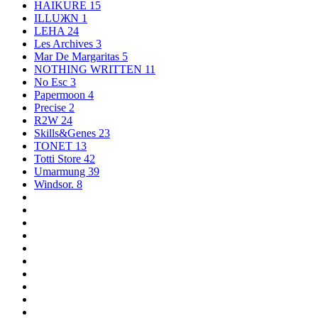
HAIKURE
15
ILLUЖN
1
LEHA
24
Les Archives
3
Mar De Margaritas
5
NOTHING WRITTEN
11
No Esc
3
Papermoon
4
Precise
2
R2W
24
Skills&Genes
23
TONET
13
Totti Store
42
Umarmung
39
Windsor.
8