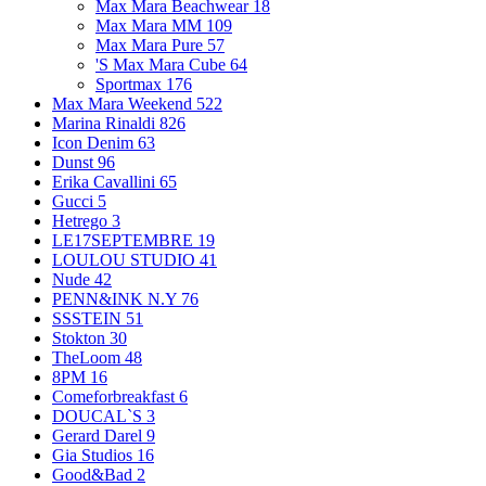
Max Mara Beachwear
18
Max Mara MM
109
Max Mara Pure
57
'S Max Mara Cube
64
Sportmax
176
Max Mara Weekend
522
Marina Rinaldi
826
Icon Denim
63
Dunst
96
Erika Cavallini
65
Gucci
5
Hetrego
3
LE17SEPTEMBRE
19
LOULOU STUDIO
41
Nude
42
PENN&INK N.Y
76
SSSTEIN
51
Stokton
30
TheLoom
48
8PM
16
Comeforbreakfast
6
DOUCAL`S
3
Gerard Darel
9
Gia Studios
16
Good&Bad
2