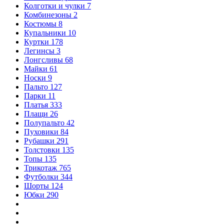
Колготки и чулки
7
Комбинезоны
2
Костюмы
8
Купальники
10
Куртки
178
Легинсы
3
Лонгсливы
68
Майки
61
Носки
9
Пальто
127
Парки
11
Платья
333
Плащи
26
Полупальто
42
Пуховики
84
Рубашки
291
Толстовки
135
Топы
135
Трикотаж
765
Футболки
344
Шорты
124
Юбки
290