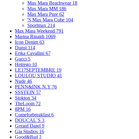
Max Mara Beachwear
18
Max Mara MM
186
Max Mara Pure
62
'S Max Mara Cube
104
Sportmax
214
Max Mara Weekend
791
Marina Rinaldi
1069
Icon Denim
63
Dunst
114
Erika Cavallini
67
Gucci
5
Hetrego
10
LE17SEPTEMBRE
19
LOULOU STUDIO
41
Nude
46
PENN&INK N.Y
76
SSSTEIN
57
Stokton
34
TheLoom
72
8PM
16
Comeforbreakfast
6
DOUCAL`S
3
Gerard Darel
9
Gia Studios
16
Good&Bad
2