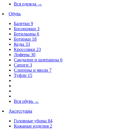
Вся одежда
→
Обувь
Балетки
9
Босоножки
3
Ботильоны
6
Ботинки
18
Кеды
33
Кроссовки
23
Лоферы
30
Сандалии и шлепанцы
6
Сапоги
3
Слиперы и мюли
7
Туфли
15
Вся обувь
→
Аксессуары
Головные уборы
84
Кожаные изделия
2