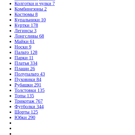
Колготки и чулки
7
Комбинезоны
2
Костюмы
8
Купальники
10
Куртки
178
Легинсы
3
Лонгсливы
68
Майки
61
Носки
9
Пальто
128
Парки
11
Платья
334
Плащи
26
Полупальто
43
Пуховики
84
Рубашки
291
Толстовки
135
Топы
135
Трикотаж
767
Футболки
344
Шорты
125
Юбки
290