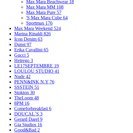
Max Mara Beachwear
18
Max Mara MM
108
Max Mara Pure
57
'S Max Mara Cube
64
Sportmax
176
Max Mara Weekend
524
Marina Rinaldi
826
Icon Denim
63
Dunst
97
Erika Cavallini
65
Gucci
5
Hetrego
3
LE17SEPTEMBRE
19
LOULOU STUDIO
41
Nude
42
PENN&INK N.Y
76
SSSTEIN
51
Stokton
30
TheLoom
48
8PM
16
Comeforbreakfast
6
DOUCAL`S
3
Gerard Darel
9
Gia Studios
16
Good&Bad
2