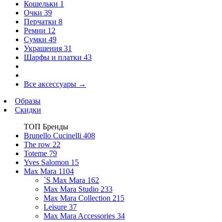
Кошельки
1
Очки
39
Перчатки
8
Ремни
12
Сумки
49
Украшения
31
Шарфы и платки
43
Все аксессуары
→
Образы
Скидки
ТОП Бренды
Brunello Cucinelli
408
The row
22
Toteme
79
Yves Salomon
15
Max Mara
1104
`S Max Mara
162
Max Mara Studio
233
Max Mara Collection
215
Leisure
37
Max Mara Accessories
34