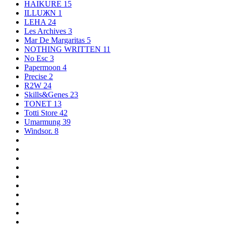
HAIKURE
15
ILLUЖN
1
LEHA
24
Les Archives
3
Mar De Margaritas
5
NOTHING WRITTEN
11
No Esc
3
Papermoon
4
Precise
2
R2W
24
Skills&Genes
23
TONET
13
Totti Store
42
Umarmung
39
Windsor.
8