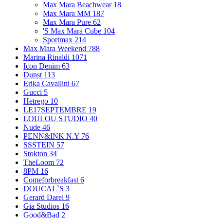
Max Mara Beachwear
18
Max Mara MM
187
Max Mara Pure
62
'S Max Mara Cube
104
Sportmax
214
Max Mara Weekend
788
Marina Rinaldi
1071
Icon Denim
63
Dunst
113
Erika Cavallini
67
Gucci
5
Hetrego
10
LE17SEPTEMBRE
19
LOULOU STUDIO
40
Nude
46
PENN&INK N.Y
76
SSSTEIN
57
Stokton
34
TheLoom
72
8PM
16
Comeforbreakfast
6
DOUCAL`S
3
Gerard Darel
9
Gia Studios
16
Good&Bad
2