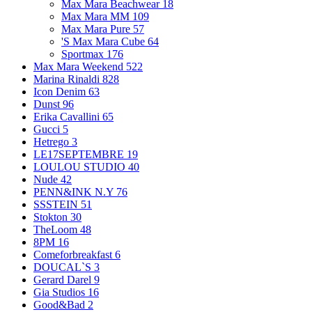
Max Mara Beachwear
18
Max Mara MM
109
Max Mara Pure
57
'S Max Mara Cube
64
Sportmax
176
Max Mara Weekend
522
Marina Rinaldi
828
Icon Denim
63
Dunst
96
Erika Cavallini
65
Gucci
5
Hetrego
3
LE17SEPTEMBRE
19
LOULOU STUDIO
40
Nude
42
PENN&INK N.Y
76
SSSTEIN
51
Stokton
30
TheLoom
48
8PM
16
Comeforbreakfast
6
DOUCAL`S
3
Gerard Darel
9
Gia Studios
16
Good&Bad
2