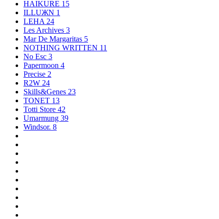
HAIKURE
15
ILLUЖN
1
LEHA
24
Les Archives
3
Mar De Margaritas
5
NOTHING WRITTEN
11
No Esc
3
Papermoon
4
Precise
2
R2W
24
Skills&Genes
23
TONET
13
Totti Store
42
Umarmung
39
Windsor.
8