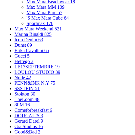
Max Mara Beachwear
18
Max Mara MM
109
Max Mara Pure
57
'S Max Mara Cube
64
Sportmax
176
Max Mara Weekend
521
Marina Rinaldi
825
Icon Denim
63
Dunst
89
Erika Cavallini
65
Gucci
5
Hetrego
3
LE17SEPTEMBRE
19
LOULOU STUDIO
39
Nude
42
PENN&INK N.Y
75
SSSTEIN
51
Stokton
30
TheLoom
48
8PM
16
Comeforbreakfast
6
DOUCAL`S
3
Gerard Darel
9
Gia Studios
16
Good&Bad
2