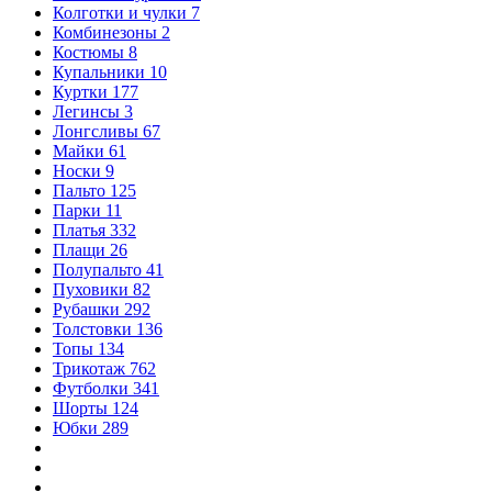
Колготки и чулки
7
Комбинезоны
2
Костюмы
8
Купальники
10
Куртки
177
Легинсы
3
Лонгсливы
67
Майки
61
Носки
9
Пальто
125
Парки
11
Платья
332
Плащи
26
Полупальто
41
Пуховики
82
Рубашки
292
Толстовки
136
Топы
134
Трикотаж
762
Футболки
341
Шорты
124
Юбки
289