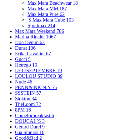
Max Mara Beachwear
18
Max Mara MM
187
Max Mara Pure
62
'S Max Mara Cube
103
Sportmax
214
Max Mara Weekend
786
Marina Rinaldi
1067
Icon Denim
63
Dunst
106
Erika Cavallini
67
Gucci
5
Hetrego
10
LE17SEPTEMBRE
19
LOULOU STUDIO
39
Nude
46
PENN&INK N.Y
75
SSSTEIN
57
Stokton
34
TheLoom
72
8PM
16
Comeforbreakfast
6
DOUCAL`S
3
Gerard Darel
9
Gia Studios
16
Good&Bad
2