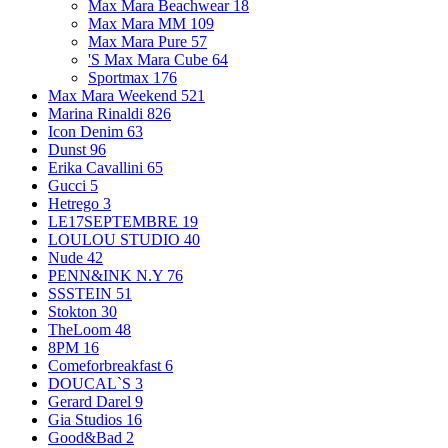
Max Mara Beachwear
18
Max Mara MM
109
Max Mara Pure
57
'S Max Mara Cube
64
Sportmax
176
Max Mara Weekend
521
Marina Rinaldi
826
Icon Denim
63
Dunst
96
Erika Cavallini
65
Gucci
5
Hetrego
3
LE17SEPTEMBRE
19
LOULOU STUDIO
40
Nude
42
PENN&INK N.Y
76
SSSTEIN
51
Stokton
30
TheLoom
48
8PM
16
Comeforbreakfast
6
DOUCAL`S
3
Gerard Darel
9
Gia Studios
16
Good&Bad
2