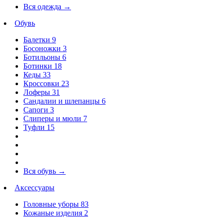
Вся одежда
→
Обувь
Балетки
9
Босоножки
3
Ботильоны
6
Ботинки
18
Кеды
33
Кроссовки
23
Лоферы
31
Сандалии и шлепанцы
6
Сапоги
3
Слиперы и мюли
7
Туфли
15
Вся обувь
→
Аксессуары
Головные уборы
83
Кожаные изделия
2