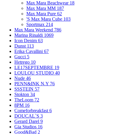
Max Mara Beachwear
18
Max Mara MM
187
Max Mara Pure
62
'S Max Mara Cube
103
Sportmax
214
Max Mara Weekend
786
Marina Rinaldi
1069
Icon Denim
63
Dunst
113
Erika Cavallini
67
Gucci
5
Hetrego
10
LE17SEPTEMBRE
19
LOULOU STUDIO
40
Nude
46
PENN&INK N.Y
76
SSSTEIN
57
Stokton
34
TheLoom
72
8PM
16
Comeforbreakfast
6
DOUCAL`S
3
Gerard Darel
9
Gia Studios
16
Good&Bad
2