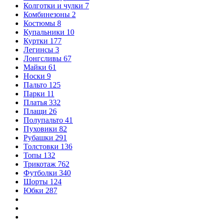
Колготки и чулки
7
Комбинезоны
2
Костюмы
8
Купальники
10
Куртки
177
Легинсы
3
Лонгсливы
67
Майки
61
Носки
9
Пальто
125
Парки
11
Платья
332
Плащи
26
Полупальто
41
Пуховики
82
Рубашки
291
Толстовки
136
Топы
132
Трикотаж
762
Футболки
340
Шорты
124
Юбки
287