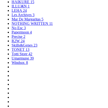
HAIKURE
15
ILLUЖN
1
LEHA
24
Les Archives
3
Mar De Margaritas
5
NOTHING WRITTEN
11
No Esc
3
Papermoon
4
Precise
2
R2W
24
Skills&Genes
23
TONET
13
Totti Store
42
Umarmung
39
Windsor.
8