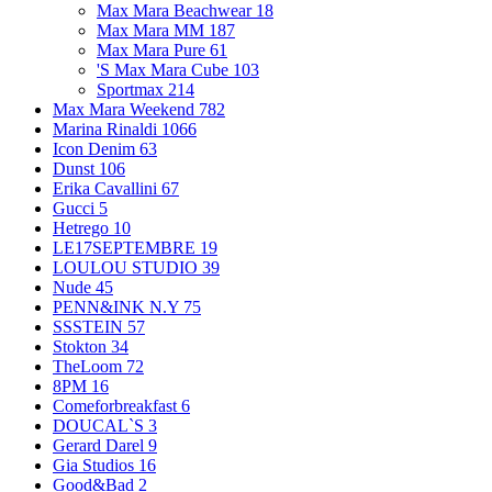
Max Mara Beachwear
18
Max Mara MM
187
Max Mara Pure
61
'S Max Mara Cube
103
Sportmax
214
Max Mara Weekend
782
Marina Rinaldi
1066
Icon Denim
63
Dunst
106
Erika Cavallini
67
Gucci
5
Hetrego
10
LE17SEPTEMBRE
19
LOULOU STUDIO
39
Nude
45
PENN&INK N.Y
75
SSSTEIN
57
Stokton
34
TheLoom
72
8PM
16
Comeforbreakfast
6
DOUCAL`S
3
Gerard Darel
9
Gia Studios
16
Good&Bad
2