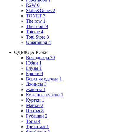
R2W
6
Skills&Genes
2
TONET
3
The row
1
TheLoom
9
Toteme
4
Totti Store
3
Umarmung
4
ОДЕЖДА
Юбки
Вся одежда
39
Юбки
1
Блузы
1
Брюки
9
Верхняя одежда
1
Джинсы
3
Жакеты
1
Кожаные куртки
1
Куртки
1
Майки
2
Платья
8
Рубашки
2
Топы
4
Трикотаж
1
Футболки
3