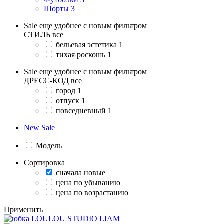
Шорты
3
Sale еще удобнее с новым фильтром
СТИЛЬ
все
бельевая эстетика
1
тихая роскошь
1
Sale еще удобнее с новым фильтром
ДРЕСС-КОД
все
город
1
отпуск
1
повседневный
1
New
Sale
Модель
Сортировка
сначала новые
цена по убыванию
цена по возрастанию
Применить