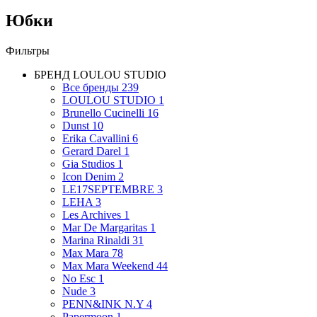
Юбки
Фильтры
БРЕНД
LOULOU STUDIO
Все бренды
239
LOULOU STUDIO
1
Brunello Cucinelli
16
Dunst
10
Erika Cavallini
6
Gerard Darel
1
Gia Studios
1
Icon Denim
2
LE17SEPTEMBRE
3
LEHA
3
Les Archives
1
Mar De Margaritas
1
Marina Rinaldi
31
Max Mara
78
Max Mara Weekend
44
No Esc
1
Nude
3
PENN&INK N.Y
4
Papermoon
1