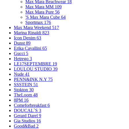
Max Mara Beachwear
18
Max Mara MM
109
Max Mara Pure
56
'S Max Mara Cube
64
Sportmax
176
Max Mara Weekend
517
Marina Rinaldi
823
Icon Denim
63
Dunst
89
Erika Cavallini
65
Gucci
5
Hetrego
3
LE17SEPTEMBRE
19
LOULOU STUDIO
39
Nude
41
PENN&INK N.Y
75
SSSTEIN
51
Stokton
30
TheLoom
48
8PM
16
Comeforbreakfast
6
DOUCAL`S
3
Gerard Darel
9
Gia Studios
16
Good&Bad
2