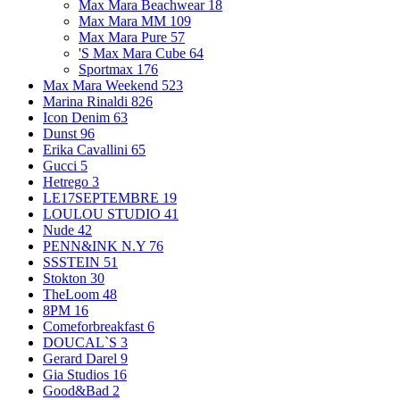
Max Mara Beachwear
18
Max Mara MM
109
Max Mara Pure
57
'S Max Mara Cube
64
Sportmax
176
Max Mara Weekend
523
Marina Rinaldi
826
Icon Denim
63
Dunst
96
Erika Cavallini
65
Gucci
5
Hetrego
3
LE17SEPTEMBRE
19
LOULOU STUDIO
41
Nude
42
PENN&INK N.Y
76
SSSTEIN
51
Stokton
30
TheLoom
48
8PM
16
Comeforbreakfast
6
DOUCAL`S
3
Gerard Darel
9
Gia Studios
16
Good&Bad
2