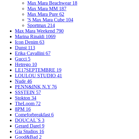
Max Mara Beachwear
18
Max Mara MM
187
Max Mara Pure
62
'S Max Mara Cube
104
Sportmax
214
Max Mara Weekend
790
Marina Rinaldi
1069
Icon Denim
63
Dunst
113
Erika Cavallini
67
Gucci
5
Hetrego
10
LE17SEPTEMBRE
19
LOULOU STUDIO
41
Nude
46
PENN&INK N.Y
76
SSSTEIN
57
Stokton
34
TheLoom
72
8PM
16
Comeforbreakfast
6
DOUCAL`S
3
Gerard Darel
9
Gia Studios
16
Good&Bad
2