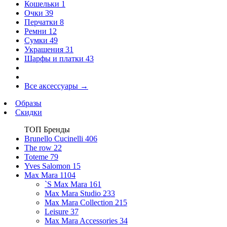
Кошельки
1
Очки
39
Перчатки
8
Ремни
12
Сумки
49
Украшения
31
Шарфы и платки
43
Все аксессуары
→
Образы
Скидки
ТОП Бренды
Brunello Cucinelli
406
The row
22
Toteme
79
Yves Salomon
15
Max Mara
1104
`S Max Mara
161
Max Mara Studio
233
Max Mara Collection
215
Leisure
37
Max Mara Accessories
34