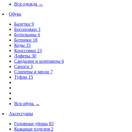
Вся одежда
→
Обувь
Балетки
9
Босоножки
3
Ботильоны
6
Ботинки
18
Кеды
33
Кроссовки
23
Лоферы
30
Сандалии и шлепанцы
6
Сапоги
3
Слиперы и мюли
7
Туфли
15
Вся обувь
→
Аксессуары
Головные уборы
83
Кожаные изделия
2