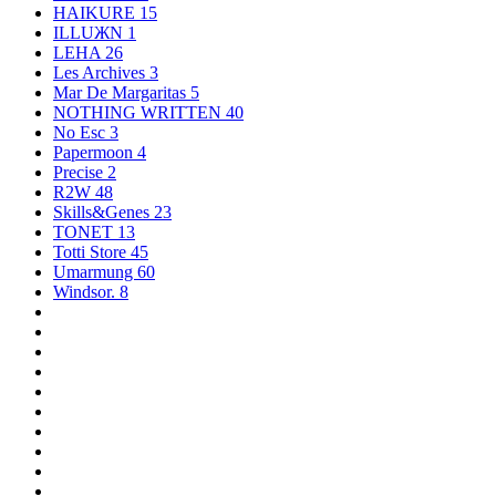
HAIKURE
15
ILLUЖN
1
LEHA
26
Les Archives
3
Mar De Margaritas
5
NOTHING WRITTEN
40
No Esc
3
Papermoon
4
Precise
2
R2W
48
Skills&Genes
23
TONET
13
Totti Store
45
Umarmung
60
Windsor.
8