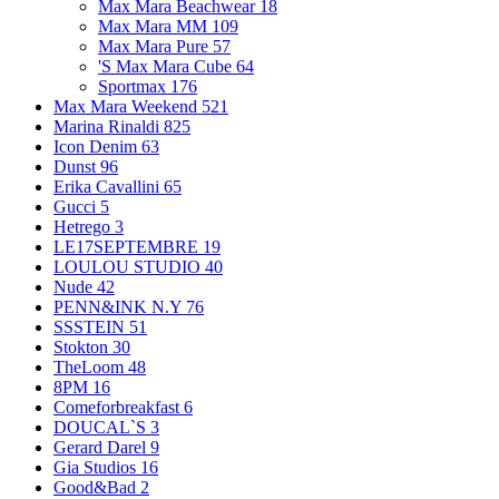
Max Mara Beachwear
18
Max Mara MM
109
Max Mara Pure
57
'S Max Mara Cube
64
Sportmax
176
Max Mara Weekend
521
Marina Rinaldi
825
Icon Denim
63
Dunst
96
Erika Cavallini
65
Gucci
5
Hetrego
3
LE17SEPTEMBRE
19
LOULOU STUDIO
40
Nude
42
PENN&INK N.Y
76
SSSTEIN
51
Stokton
30
TheLoom
48
8PM
16
Comeforbreakfast
6
DOUCAL`S
3
Gerard Darel
9
Gia Studios
16
Good&Bad
2