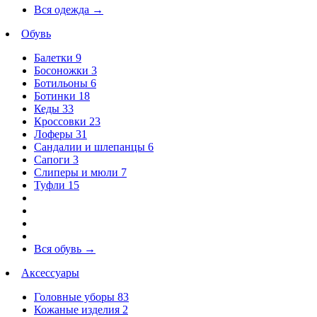
Вся одежда
→
Обувь
Балетки
9
Босоножки
3
Ботильоны
6
Ботинки
18
Кеды
33
Кроссовки
23
Лоферы
31
Сандалии и шлепанцы
6
Сапоги
3
Слиперы и мюли
7
Туфли
15
Вся обувь
→
Аксессуары
Головные уборы
83
Кожаные изделия
2