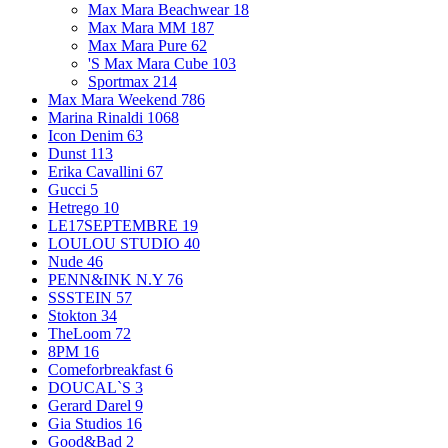
Max Mara Beachwear
18
Max Mara MM
187
Max Mara Pure
62
'S Max Mara Cube
103
Sportmax
214
Max Mara Weekend
786
Marina Rinaldi
1068
Icon Denim
63
Dunst
113
Erika Cavallini
67
Gucci
5
Hetrego
10
LE17SEPTEMBRE
19
LOULOU STUDIO
40
Nude
46
PENN&INK N.Y
76
SSSTEIN
57
Stokton
34
TheLoom
72
8PM
16
Comeforbreakfast
6
DOUCAL`S
3
Gerard Darel
9
Gia Studios
16
Good&Bad
2