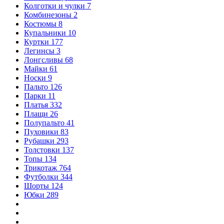
Колготки и чулки
7
Комбинезоны
2
Костюмы
8
Купальники
10
Куртки
177
Легинсы
3
Лонгсливы
68
Майки
61
Носки
9
Пальто
126
Парки
11
Платья
332
Плащи
26
Полупальто
41
Пуховики
83
Рубашки
293
Толстовки
137
Топы
134
Трикотаж
764
Футболки
344
Шорты
124
Юбки
289