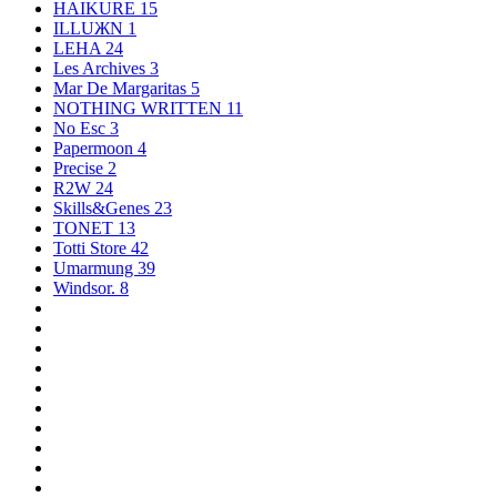
HAIKURE
15
ILLUЖN
1
LEHA
24
Les Archives
3
Mar De Margaritas
5
NOTHING WRITTEN
11
No Esc
3
Papermoon
4
Precise
2
R2W
24
Skills&Genes
23
TONET
13
Totti Store
42
Umarmung
39
Windsor.
8