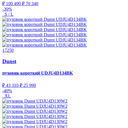
₽ 100 490
₽ 70 340
-30%
S / L
17250
Dunst
пуховик короткий
UDJU4D134BK
₽ 43 310
₽ 25 990
-40%
XL