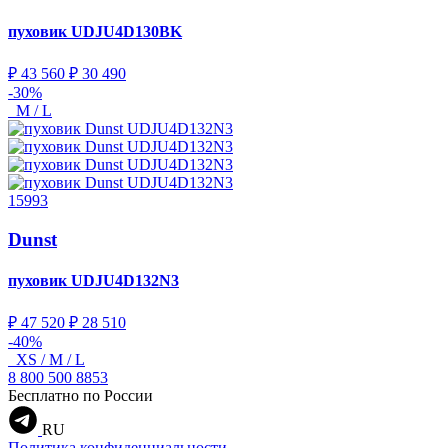
пуховик
UDJU4D130BK
₽ 43 560
₽ 30 490
-30%
M / L
15993
Dunst
пуховик
UDJU4D132N3
₽ 47 520
₽ 28 510
-40%
XS / M / L
8 800 500 8853
Бесплатно по России
RU
Политика конфиденциальности