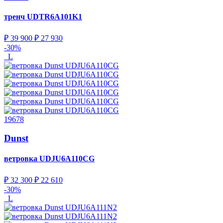
тренч
UDTR6A101K1
₽ 39 900
₽ 27 930
-30%
L
19678
Dunst
ветровка
UDJU6A110CG
₽ 32 300
₽ 22 610
-30%
L