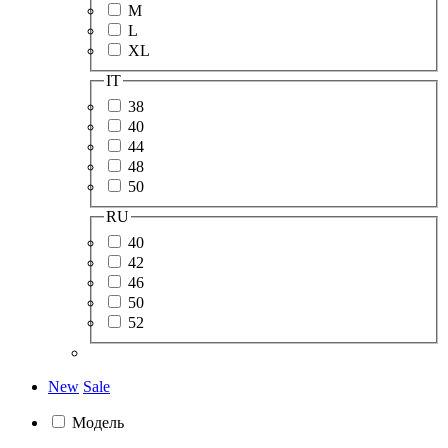
M
L
XL
IT
38
40
44
48
50
RU
40
42
46
50
52
New
Sale
Модель