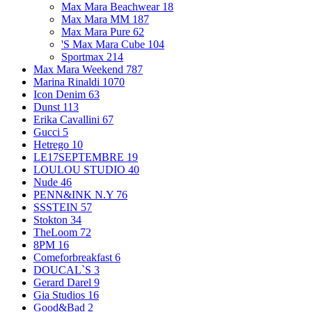
Max Mara Beachwear
18
Max Mara MM
187
Max Mara Pure
62
'S Max Mara Cube
104
Sportmax
214
Max Mara Weekend
787
Marina Rinaldi
1070
Icon Denim
63
Dunst
113
Erika Cavallini
67
Gucci
5
Hetrego
10
LE17SEPTEMBRE
19
LOULOU STUDIO
40
Nude
46
PENN&INK N.Y
76
SSSTEIN
57
Stokton
34
TheLoom
72
8PM
16
Comeforbreakfast
6
DOUCAL`S
3
Gerard Darel
9
Gia Studios
16
Good&Bad
2