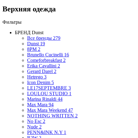
Верхняя одежда
Фильтры
БРЕНД
Dunst
Все бренды
279
Dunst
19
8PM
2
Brunello Cucinelli
16
Comeforbreakfast
2
Erika Cavallini
2
Gerard Darel
2
Hetrego
3
Icon Denim
5
LE17SEPTEMBRE
3
LOULOU STUDIO
1
Marina Rinaldi
44
Max Mara
94
Max Mara Weekend
47
NOTHING WRITTEN
2
No Esc
2
Nude
2
PENN&INK N.Y
1
R2W
2