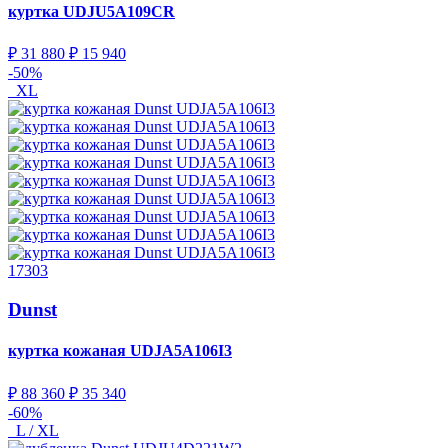
куртка
UDJU5A109CR
₽ 31 880
₽ 15 940
-50%
XL
17303
Dunst
куртка кожаная
UDJA5A106I3
₽ 88 360
₽ 35 340
-60%
L / XL