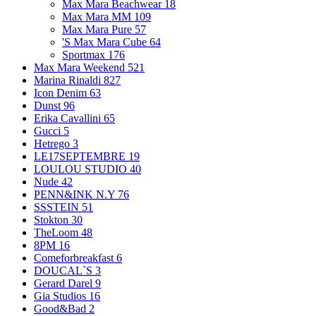
Max Mara Beachwear
18
Max Mara MM
109
Max Mara Pure
57
'S Max Mara Cube
64
Sportmax
176
Max Mara Weekend
521
Marina Rinaldi
827
Icon Denim
63
Dunst
96
Erika Cavallini
65
Gucci
5
Hetrego
3
LE17SEPTEMBRE
19
LOULOU STUDIO
40
Nude
42
PENN&INK N.Y
76
SSSTEIN
51
Stokton
30
TheLoom
48
8PM
16
Comeforbreakfast
6
DOUCAL`S
3
Gerard Darel
9
Gia Studios
16
Good&Bad
2