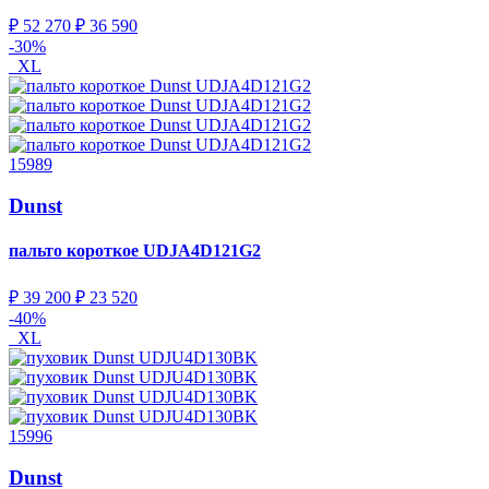
₽ 52 270
₽ 36 590
-30%
XL
15989
Dunst
пальто короткое
UDJA4D121G2
₽ 39 200
₽ 23 520
-40%
XL
15996
Dunst