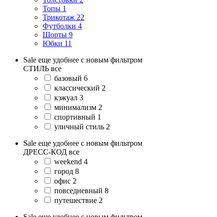
Топы
1
Трикотаж
22
Футболки
4
Шорты
9
Юбки
11
Sale еще удобнее с новым фильтром
СТИЛЬ
все
базовый
6
классический
2
кэжуал
3
минимализм
2
спортивный
1
уличный стиль
2
Sale еще удобнее с новым фильтром
ДРЕСС-КОД
все
weekend
4
город
8
офис
2
повседневный
8
путешествие
2
Sale еще удобнее с новым фильтром