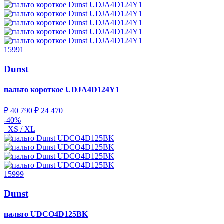
15991
Dunst
пальто короткое
UDJA4D124Y1
₽ 40 790
₽ 24 470
-40%
XS / XL
15999
Dunst
пальто
UDCO4D125BK