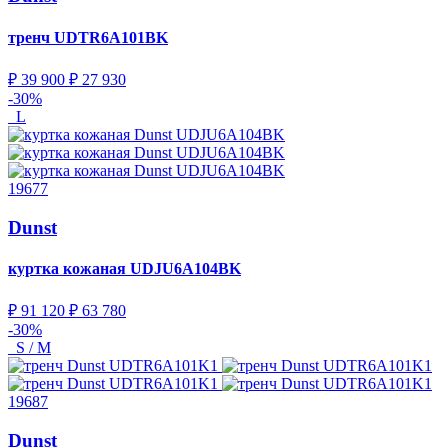
тренч
UDTR6A101BK
₽ 39 900
₽ 27 930
-30%
L
19677
Dunst
куртка кожаная
UDJU6A104BK
₽ 91 120
₽ 63 780
-30%
S / M
19687
Dunst