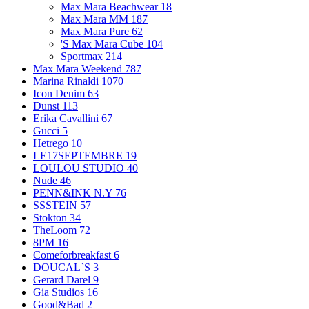
Max Mara Beachwear
18
Max Mara MM
187
Max Mara Pure
62
'S Max Mara Cube
104
Sportmax
214
Max Mara Weekend
787
Marina Rinaldi
1070
Icon Denim
63
Dunst
113
Erika Cavallini
67
Gucci
5
Hetrego
10
LE17SEPTEMBRE
19
LOULOU STUDIO
40
Nude
46
PENN&INK N.Y
76
SSSTEIN
57
Stokton
34
TheLoom
72
8PM
16
Comeforbreakfast
6
DOUCAL`S
3
Gerard Darel
9
Gia Studios
16
Good&Bad
2