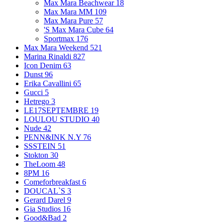
Max Mara Beachwear
18
Max Mara MM
109
Max Mara Pure
57
'S Max Mara Cube
64
Sportmax
176
Max Mara Weekend
521
Marina Rinaldi
827
Icon Denim
63
Dunst
96
Erika Cavallini
65
Gucci
5
Hetrego
3
LE17SEPTEMBRE
19
LOULOU STUDIO
40
Nude
42
PENN&INK N.Y
76
SSSTEIN
51
Stokton
30
TheLoom
48
8PM
16
Comeforbreakfast
6
DOUCAL`S
3
Gerard Darel
9
Gia Studios
16
Good&Bad
2