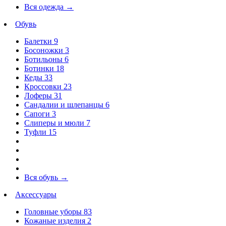
Вся одежда
→
Обувь
Балетки
9
Босоножки
3
Ботильоны
6
Ботинки
18
Кеды
33
Кроссовки
23
Лоферы
31
Сандалии и шлепанцы
6
Сапоги
3
Слиперы и мюли
7
Туфли
15
Вся обувь
→
Аксессуары
Головные уборы
83
Кожаные изделия
2