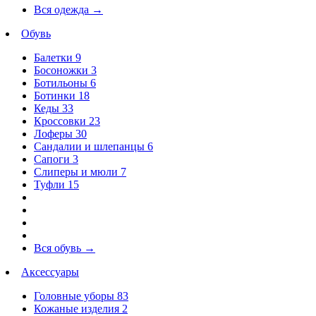
Вся одежда
→
Обувь
Балетки
9
Босоножки
3
Ботильоны
6
Ботинки
18
Кеды
33
Кроссовки
23
Лоферы
30
Сандалии и шлепанцы
6
Сапоги
3
Слиперы и мюли
7
Туфли
15
Вся обувь
→
Аксессуары
Головные уборы
83
Кожаные изделия
2