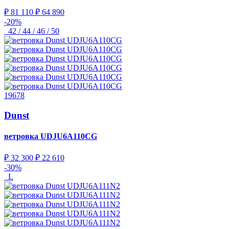
₽ 81 110
₽ 64 890
-20%
42 / 44 / 46 / 50
19678
Dunst
ветровка
UDJU6A110CG
₽ 32 300
₽ 22 610
-30%
L