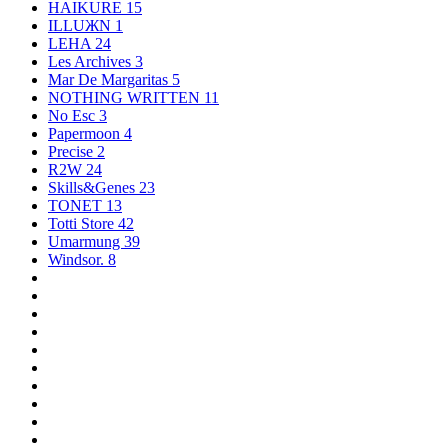
HAIKURE
15
ILLUЖN
1
LEHA
24
Les Archives
3
Mar De Margaritas
5
NOTHING WRITTEN
11
No Esc
3
Papermoon
4
Precise
2
R2W
24
Skills&Genes
23
TONET
13
Totti Store
42
Umarmung
39
Windsor.
8