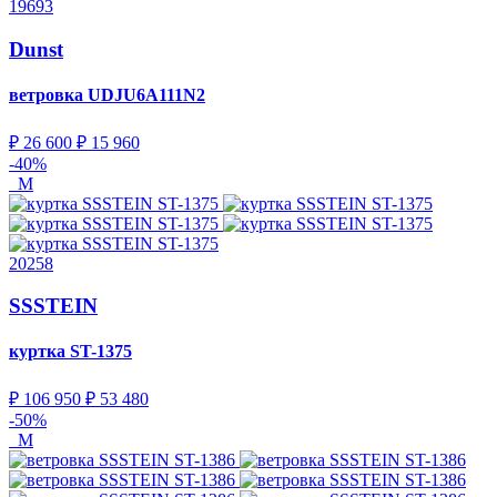
19693
Dunst
ветровка
UDJU6A111N2
₽ 26 600
₽ 15 960
-40%
M
20258
SSSTEIN
куртка
ST-1375
₽ 106 950
₽ 53 480
-50%
M