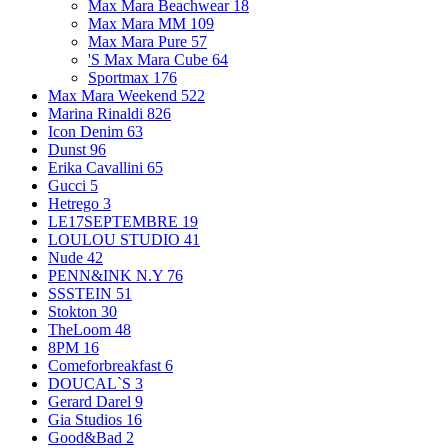
Max Mara Beachwear
18
Max Mara MM
109
Max Mara Pure
57
'S Max Mara Cube
64
Sportmax
176
Max Mara Weekend
522
Marina Rinaldi
826
Icon Denim
63
Dunst
96
Erika Cavallini
65
Gucci
5
Hetrego
3
LE17SEPTEMBRE
19
LOULOU STUDIO
41
Nude
42
PENN&INK N.Y
76
SSSTEIN
51
Stokton
30
TheLoom
48
8PM
16
Comeforbreakfast
6
DOUCAL`S
3
Gerard Darel
9
Gia Studios
16
Good&Bad
2