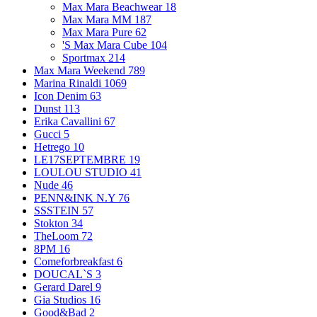
Max Mara Beachwear
18
Max Mara MM
187
Max Mara Pure
62
'S Max Mara Cube
104
Sportmax
214
Max Mara Weekend
789
Marina Rinaldi
1069
Icon Denim
63
Dunst
113
Erika Cavallini
67
Gucci
5
Hetrego
10
LE17SEPTEMBRE
19
LOULOU STUDIO
41
Nude
46
PENN&INK N.Y
76
SSSTEIN
57
Stokton
34
TheLoom
72
8PM
16
Comeforbreakfast
6
DOUCAL`S
3
Gerard Darel
9
Gia Studios
16
Good&Bad
2