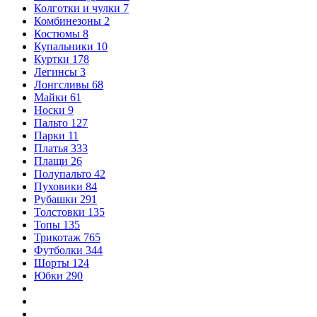
Колготки и чулки
7
Комбинезоны
2
Костюмы
8
Купальники
10
Куртки
178
Легинсы
3
Лонгсливы
68
Майки
61
Носки
9
Пальто
127
Парки
11
Платья
333
Плащи
26
Полупальто
42
Пуховики
84
Рубашки
291
Толстовки
135
Топы
135
Трикотаж
765
Футболки
344
Шорты
124
Юбки
290