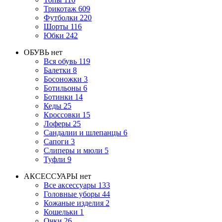
Трикотаж
609
Футболки
220
Шорты
116
Юбки
242
ОБУВЬ
нет
Вся обувь
119
Балетки
8
Босоножки
3
Ботильоны
6
Ботинки
14
Кеды
25
Кроссовки
15
Лоферы
25
Сандалии и шлепанцы
6
Сапоги
3
Слиперы и мюли
5
Туфли
9
АКСЕССУАРЫ
нет
Все аксессуары
133
Головные уборы
44
Кожаные изделия
2
Кошельки
1
Очки
26