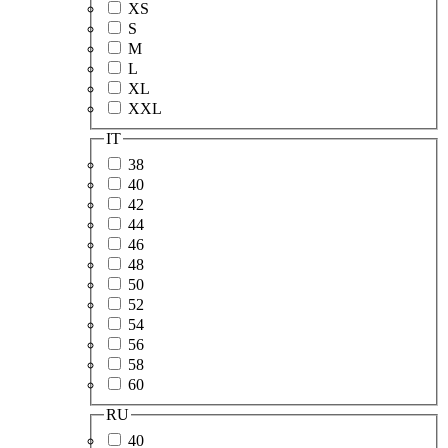
XS
S
M
L
XL
XXL
IT
38
40
42
44
46
48
50
52
54
56
58
60
RU
40