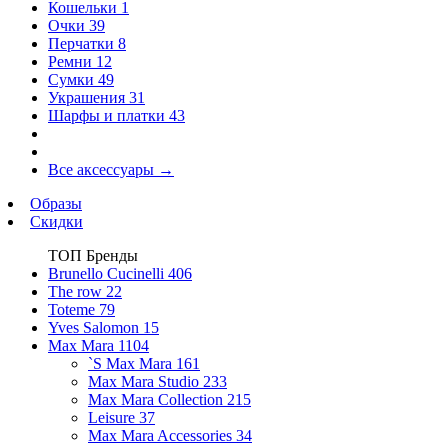
Кошельки
1
Очки
39
Перчатки
8
Ремни
12
Сумки
49
Украшения
31
Шарфы и платки
43
Все аксессуары
→
Образы
Скидки
ТОП Бренды
Brunello Cucinelli
406
The row
22
Toteme
79
Yves Salomon
15
Max Mara
1104
`S Max Mara
161
Max Mara Studio
233
Max Mara Collection
215
Leisure
37
Max Mara Accessories
34