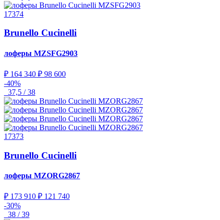
17374
Brunello Cucinelli
лоферы
MZSFG2903
₽ 164 340
₽ 98 600
-40%
37,5 / 38
17373
Brunello Cucinelli
лоферы
MZORG2867
₽ 173 910
₽ 121 740
-30%
38 / 39