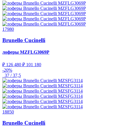
17980
Brunello Cucinelli
лоферы
MZFLG3069P
₽ 126 480
₽ 101 180
-20%
37 / 37,5
18850
Brunello Cucinelli