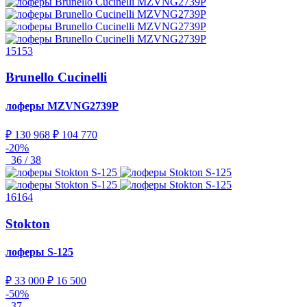
15153
Brunello Cucinelli
лоферы
MZVNG2739P
₽ 130 968
₽ 104 770
-20%
36 / 38
16164
Stokton
лоферы
S-125
₽ 33 000
₽ 16 500
-50%
37