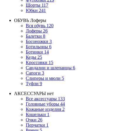
Шорты
117
Юбки
241
ОБУВЬ
Лоферы
Вся обувь
120
Лоферы
26
Балетки
8
Босоножки
3
Ботильоны
6
Ботинки
14
Кеды
25
Кроссовки
15
Сандалии и шлепанцы
6
Сапоги
3
Слиперы и мюли
5
Туфли
9
АКСЕССУАРЫ
нет
Все аксессуары
133
Головные уборы
44
Кожаные изделия
2
Кошельки
1
Очки
26
Перчатки
1
Ремни
5