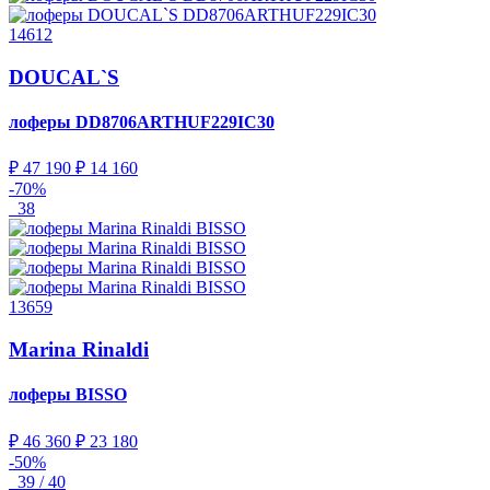
14612
DOUCAL`S
лоферы
DD8706ARTHUF229IC30
₽ 47 190
₽ 14 160
-70%
38
13659
Marina Rinaldi
лоферы
BISSO
₽ 46 360
₽ 23 180
-50%
39 / 40