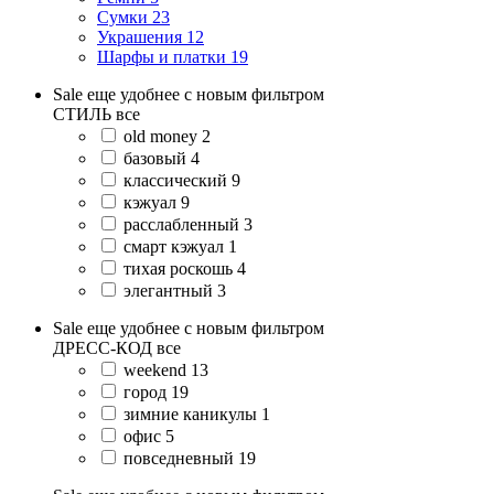
Сумки
23
Украшения
12
Шарфы и платки
19
Sale еще удобнее с новым фильтром
СТИЛЬ
все
old money
2
базовый
4
классический
9
кэжуал
9
расслабленный
3
смарт кэжуал
1
тихая роскошь
4
элегантный
3
Sale еще удобнее с новым фильтром
ДРЕСС-КОД
все
weekend
13
город
19
зимние каникулы
1
офис
5
повседневный
19