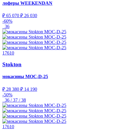
лоферы
WEEKENDAN
₽ 65 070
₽ 26 030
-60%
36
17610
Stokton
мокасины
MOC-D-25
₽ 28 380
₽ 14 190
-50%
36 / 37 / 38
17610