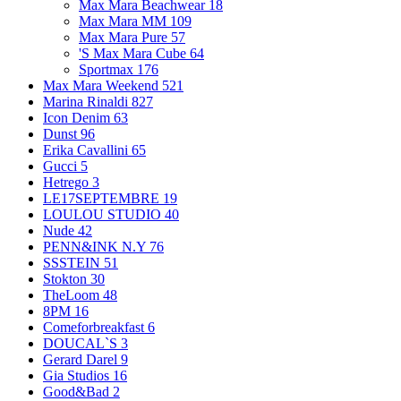
Max Mara Beachwear
18
Max Mara MM
109
Max Mara Pure
57
'S Max Mara Cube
64
Sportmax
176
Max Mara Weekend
521
Marina Rinaldi
827
Icon Denim
63
Dunst
96
Erika Cavallini
65
Gucci
5
Hetrego
3
LE17SEPTEMBRE
19
LOULOU STUDIO
40
Nude
42
PENN&INK N.Y
76
SSSTEIN
51
Stokton
30
TheLoom
48
8PM
16
Comeforbreakfast
6
DOUCAL`S
3
Gerard Darel
9
Gia Studios
16
Good&Bad
2