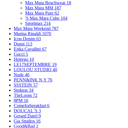
Max Mara Beachwear
18
Max Mara MM
187
Max Mara Pure
62
'S Max Mara Cube
104
Sportmax
214
Max Mara Weekend
787
Marina Rinaldi
1070
Icon Denim
63
Dunst
113
Erika Cavallini
67
Gucci
5
Hetrego
10
LE17SEPTEMBRE
19
LOULOU STUDIO
40
Nude
46
PENN&INK N.Y
76
SSSTEIN
57
Stokton
34
TheLoom
72
8PM
16
Comeforbreakfast
6
DOUCAL`S
3
Gerard Darel
9
Gia Studios
16
Good&Bad
2