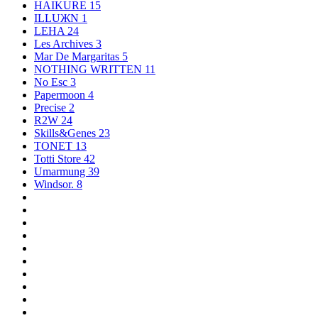
HAIKURE
15
ILLUЖN
1
LEHA
24
Les Archives
3
Mar De Margaritas
5
NOTHING WRITTEN
11
No Esc
3
Papermoon
4
Precise
2
R2W
24
Skills&Genes
23
TONET
13
Totti Store
42
Umarmung
39
Windsor.
8