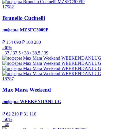
17982
Brunello Cucinelli
лоферы
MZSFC3009P
₽ 154 690
₽ 108 280
-30%
37 / 37,5 / 38 / 38,5 / 39
18787
Max Mara Weekend
лоферы
WEEKENDANLUG
₽ 62 210
₽ 31 110
-50%
40