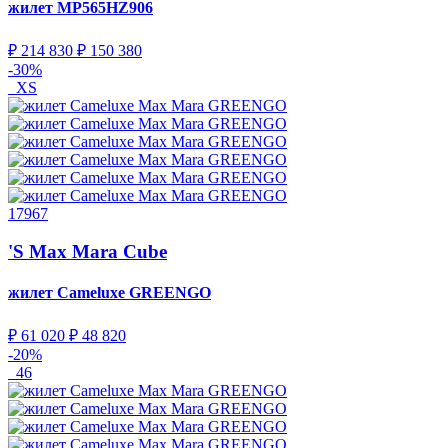
жилет
MP565HZ906
₽ 214 830
₽ 150 380
-30%
XS
17967
'S Max Mara Cube
жилет Cameluxe
GREENGO
₽ 61 020
₽ 48 820
-20%
46