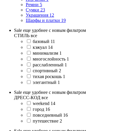
Ремни
5
Сумки
23
Украшения
12
Шарфы и платки
19
Sale еще удобнее с новым фильтром
СТИЛЬ
все
базовый
11
кэжуал
14
минимализм
1
многослойность
1
расслабленный
1
спортивный
2
тихая роскошь
1
элегантный
1
Sale еще удобнее с новым фильтром
ДРЕСС-КОД
все
weekend
14
город
16
повседневный
16
путешествие
2
Sale еще удобнее с новым фильтром