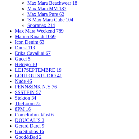
Max Mara Beachwear
18
Max Mara MM
187
Max Mara Pure
62
'S Max Mara Cube
104
Sportmax
214
Max Mara Weekend
789
Marina Rinaldi
1069
Icon Denim
63
Dunst
113
Erika Cavallini
67
Gucci
5
Hetrego
10
LE17SEPTEMBRE
19
LOULOU STUDIO
41
Nude
46
PENN&INK N.Y
76
SSSTEIN
57
Stokton
34
TheLoom
72
8PM
16
Comeforbreakfast
6
DOUCAL`S
3
Gerard Darel
9
Gia Studios
16
Good&Bad
2