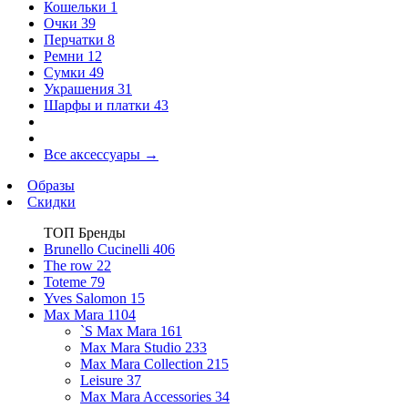
Кошельки
1
Очки
39
Перчатки
8
Ремни
12
Сумки
49
Украшения
31
Шарфы и платки
43
Все аксессуары
→
Образы
Скидки
ТОП Бренды
Brunello Cucinelli
406
The row
22
Toteme
79
Yves Salomon
15
Max Mara
1104
`S Max Mara
161
Max Mara Studio
233
Max Mara Collection
215
Leisure
37
Max Mara Accessories
34