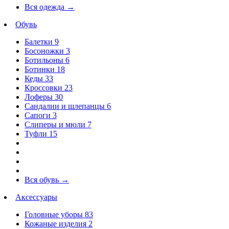
Вся одежда
→
Обувь
Балетки
9
Босоножки
3
Ботильоны
6
Ботинки
18
Кеды
33
Кроссовки
23
Лоферы
30
Сандалии и шлепанцы
6
Сапоги
3
Слиперы и мюли
7
Туфли
15
Вся обувь
→
Аксессуары
Головные уборы
83
Кожаные изделия
2