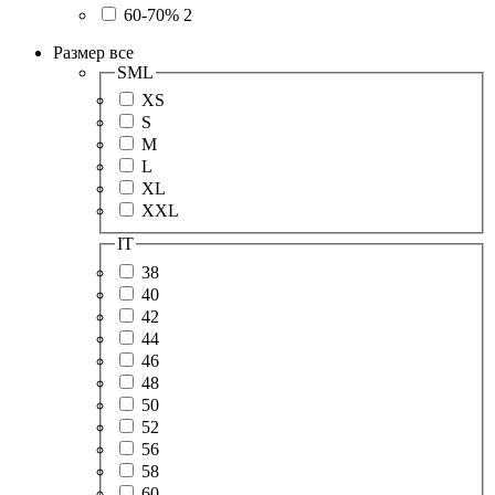
60-70%
2
Размер
все
SML
XS
S
M
L
XL
XXL
IT
38
40
42
44
46
48
50
52
56
58
60