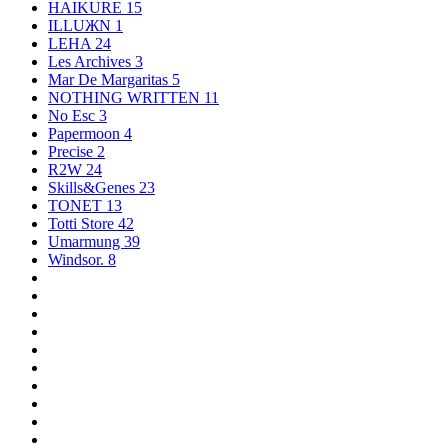
HAIKURE
15
ILLUЖN
1
LEHA
24
Les Archives
3
Mar De Margaritas
5
NOTHING WRITTEN
11
No Esc
3
Papermoon
4
Precise
2
R2W
24
Skills&Genes
23
TONET
13
Totti Store
42
Umarmung
39
Windsor.
8