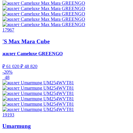
17967
'S Max Mara Cube
жилет Cameluxe
GREENGO
₽ 61 020
₽ 48 820
-20%
48
19193
Umarmung