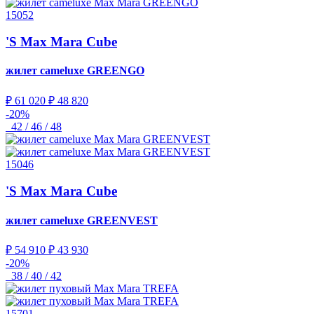
15052
'S Max Mara Cube
жилет cameluxe
GREENGO
₽ 61 020
₽ 48 820
-20%
42 / 46 / 48
15046
'S Max Mara Cube
жилет cameluxe
GREENVEST
₽ 54 910
₽ 43 930
-20%
38 / 40 / 42
15701