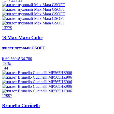
17 / 23 / 29
13779
'S Max Mara Cube
жилет пуховый
GSOFT
₽ 69 560
₽ 34 780
-50%
44
17997
Brunello Cucinelli