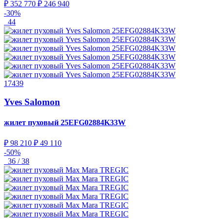
₽ 352 770
₽ 246 940
-30%
44
17439
Yves Salomon
жилет пуховый
25EFG02884K33W
₽ 98 210
₽ 49 110
-50%
36 / 38