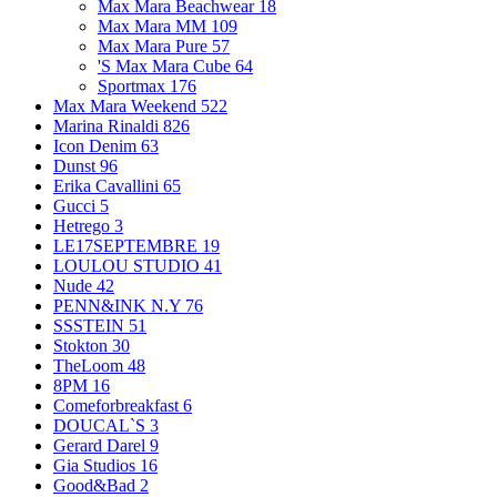
Max Mara Beachwear
18
Max Mara MM
109
Max Mara Pure
57
'S Max Mara Cube
64
Sportmax
176
Max Mara Weekend
522
Marina Rinaldi
826
Icon Denim
63
Dunst
96
Erika Cavallini
65
Gucci
5
Hetrego
3
LE17SEPTEMBRE
19
LOULOU STUDIO
41
Nude
42
PENN&INK N.Y
76
SSSTEIN
51
Stokton
30
TheLoom
48
8PM
16
Comeforbreakfast
6
DOUCAL`S
3
Gerard Darel
9
Gia Studios
16
Good&Bad
2