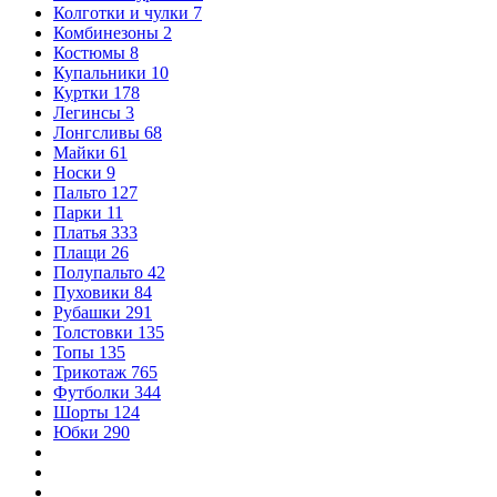
Колготки и чулки
7
Комбинезоны
2
Костюмы
8
Купальники
10
Куртки
178
Легинсы
3
Лонгсливы
68
Майки
61
Носки
9
Пальто
127
Парки
11
Платья
333
Плащи
26
Полупальто
42
Пуховики
84
Рубашки
291
Толстовки
135
Топы
135
Трикотаж
765
Футболки
344
Шорты
124
Юбки
290