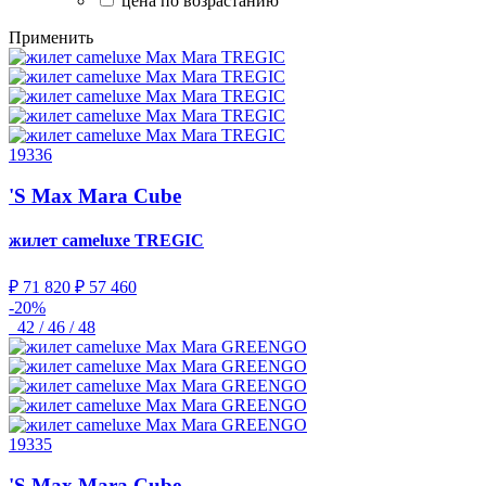
цена по возрастанию
Применить
19336
'S Max Mara Cube
жилет cameluxe
TREGIC
₽ 71 820
₽ 57 460
-20%
42 / 46 / 48
19335
'S Max Mara Cube