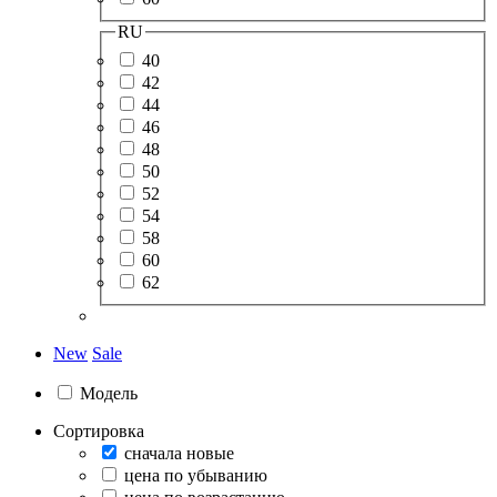
RU
40
42
44
46
48
50
52
54
58
60
62
New
Sale
Модель
Сортировка
сначала новые
цена по убыванию