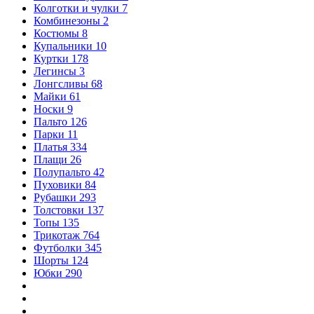
Колготки и чулки
7
Комбинезоны
2
Костюмы
8
Купальники
10
Куртки
178
Легинсы
3
Лонгсливы
68
Майки
61
Носки
9
Пальто
126
Парки
11
Платья
334
Плащи
26
Полупальто
42
Пуховики
84
Рубашки
293
Толстовки
137
Топы
135
Трикотаж
764
Футболки
345
Шорты
124
Юбки
290