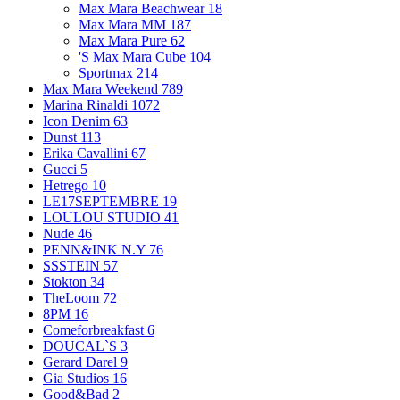
Max Mara Beachwear
18
Max Mara MM
187
Max Mara Pure
62
'S Max Mara Cube
104
Sportmax
214
Max Mara Weekend
789
Marina Rinaldi
1072
Icon Denim
63
Dunst
113
Erika Cavallini
67
Gucci
5
Hetrego
10
LE17SEPTEMBRE
19
LOULOU STUDIO
41
Nude
46
PENN&INK N.Y
76
SSSTEIN
57
Stokton
34
TheLoom
72
8PM
16
Comeforbreakfast
6
DOUCAL`S
3
Gerard Darel
9
Gia Studios
16
Good&Bad
2