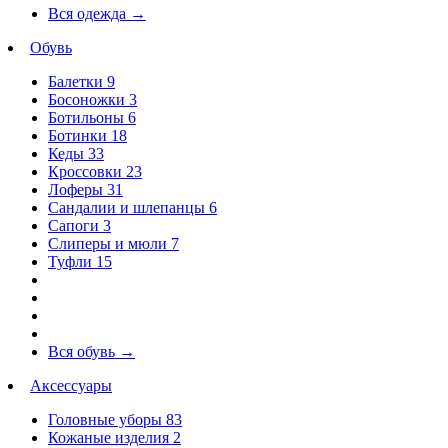
Вся одежда
→
Обувь
Балетки
9
Босоножки
3
Ботильоны
6
Ботинки
18
Кеды
33
Кроссовки
23
Лоферы
31
Сандалии и шлепанцы
6
Сапоги
3
Слиперы и мюли
7
Туфли
15
Вся обувь
→
Аксессуары
Головные уборы
83
Кожаные изделия
2