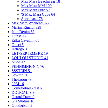
Max Mara Beachwear
18
Max Mara MM
109
Max Mara Pure
57
'S Max Mara Cube
64
Sportmax
176
Max Mara Weekend
522
Marina Rinaldi
829
Icon Denim
63
Dunst
96
Erika Cavallini
65
Gucci
5
Hetrego
3
LE17SEPTEMBRE
19
LOULOU STUDIO
41
Nude
42
PENN&INK N.Y
76
SSSTEIN
51
Stokton
30
TheLoom
48
8PM
16
Comeforbreakfast
6
DOUCAL`S
3
Gerard Darel
9
Gia Studios
16
Good&Bad
2