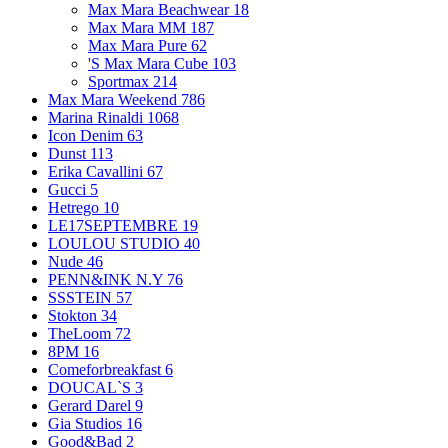
Max Mara Beachwear
18
Max Mara MM
187
Max Mara Pure
62
'S Max Mara Cube
103
Sportmax
214
Max Mara Weekend
786
Marina Rinaldi
1068
Icon Denim
63
Dunst
113
Erika Cavallini
67
Gucci
5
Hetrego
10
LE17SEPTEMBRE
19
LOULOU STUDIO
40
Nude
46
PENN&INK N.Y
76
SSSTEIN
57
Stokton
34
TheLoom
72
8PM
16
Comeforbreakfast
6
DOUCAL`S
3
Gerard Darel
9
Gia Studios
16
Good&Bad
2