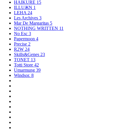
HAIKURE
15
ILLUЖN
1
LEHA
24
Les Archives
3
Mar De Margaritas
5
NOTHING WRITTEN
11
No Esc
3
Papermoon
4
Precise
2
R2W
24
Skills&Genes
23
TONET
13
Totti Store
42
Umarmung
39
Windsor.
8