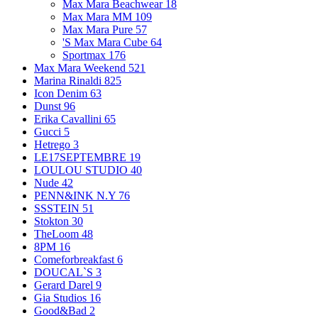
Max Mara Beachwear
18
Max Mara MM
109
Max Mara Pure
57
'S Max Mara Cube
64
Sportmax
176
Max Mara Weekend
521
Marina Rinaldi
825
Icon Denim
63
Dunst
96
Erika Cavallini
65
Gucci
5
Hetrego
3
LE17SEPTEMBRE
19
LOULOU STUDIO
40
Nude
42
PENN&INK N.Y
76
SSSTEIN
51
Stokton
30
TheLoom
48
8PM
16
Comeforbreakfast
6
DOUCAL`S
3
Gerard Darel
9
Gia Studios
16
Good&Bad
2