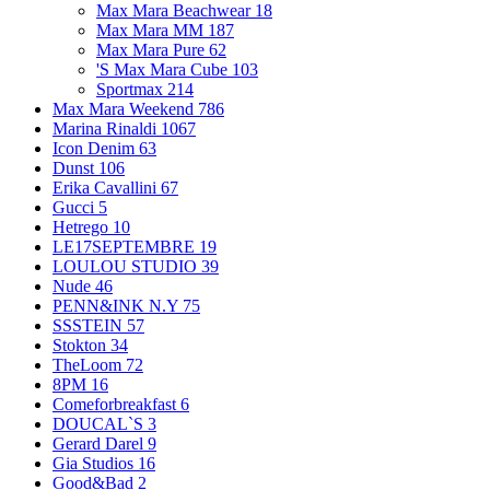
Max Mara Beachwear
18
Max Mara MM
187
Max Mara Pure
62
'S Max Mara Cube
103
Sportmax
214
Max Mara Weekend
786
Marina Rinaldi
1067
Icon Denim
63
Dunst
106
Erika Cavallini
67
Gucci
5
Hetrego
10
LE17SEPTEMBRE
19
LOULOU STUDIO
39
Nude
46
PENN&INK N.Y
75
SSSTEIN
57
Stokton
34
TheLoom
72
8PM
16
Comeforbreakfast
6
DOUCAL`S
3
Gerard Darel
9
Gia Studios
16
Good&Bad
2