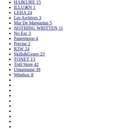
HAIKURE
15
ILLUЖN
1
LEHA
24
Les Archives
3
Mar De Margaritas
5
NOTHING WRITTEN
11
No Esc
3
Papermoon
4
Precise
2
R2W
24
Skills&Genes
23
TONET
13
Totti Store
42
Umarmung
39
Windsor.
8