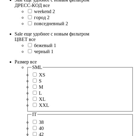
ДРЕСС-КОД
все
weekend
2
город
2
повседневный
2
Sale еще удобнее с новым фильтром
ЦВЕТ
все
бежевый
1
черный
1
Размер
все
SML
XS
S
M
L
XL
XXL
IT
38
40
42