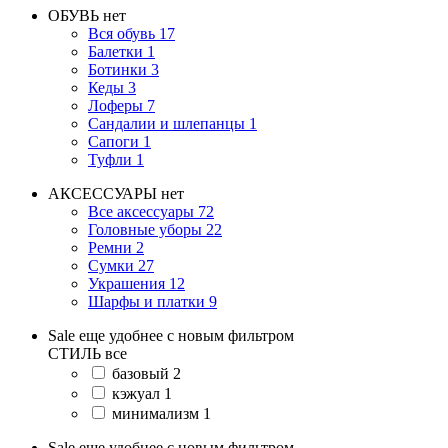
ОБУВЬ
нет
Вся обувь
17
Балетки
1
Ботинки
3
Кеды
3
Лоферы
7
Сандалии и шлепанцы
1
Сапоги
1
Туфли
1
АКСЕССУАРЫ
нет
Все аксессуары
72
Головные уборы
22
Ремни
2
Сумки
27
Украшения
12
Шарфы и платки
9
Sale еще удобнее с новым фильтром
СТИЛЬ
все
базовый
2
кэжуал
1
минимализм
1
Sale еще удобнее с новым фильтром