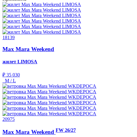
18139
Max Mara Weekend
жилет
LIMOSA
₽ 35 030
M / L
20975
FW 26/27
Max Mara Weekend