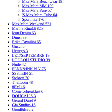
Max Mara Beachwear
18
Max Mara MM
109
Max Mara Pure
57
'S Max Mara Cube
64
Sportmax
176
Max Mara Weekend
521
Marina Rinaldi
825
Icon Denim
63
Dunst
89
Erika Cavallini
65
Gucci
5
Hetrego
3
LE17SEPTEMBRE
19
LOULOU STUDIO
39
Nude
42
PENN&INK N.Y
75
SSSTEIN
51
Stokton
30
TheLoom
48
8PM
16
Comeforbreakfast
6
DOUCAL`S
3
Gerard Darel
9
Gia Studios
16
Good&Bad
2