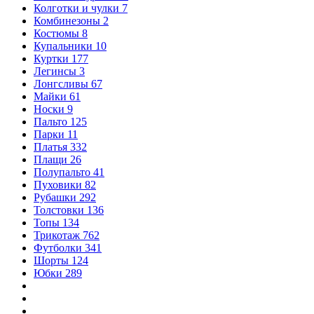
Колготки и чулки
7
Комбинезоны
2
Костюмы
8
Купальники
10
Куртки
177
Легинсы
3
Лонгсливы
67
Майки
61
Носки
9
Пальто
125
Парки
11
Платья
332
Плащи
26
Полупальто
41
Пуховики
82
Рубашки
292
Толстовки
136
Топы
134
Трикотаж
762
Футболки
341
Шорты
124
Юбки
289