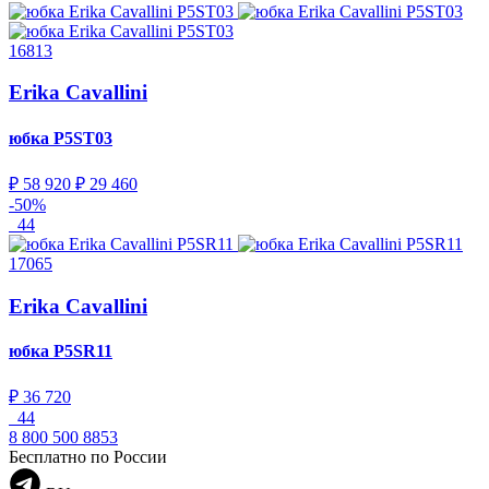
16813
Erika Cavallini
юбка
P5ST03
₽ 58 920
₽ 29 460
-50%
44
17065
Erika Cavallini
юбка
P5SR11
₽ 36 720
44
8 800 500 8853
Бесплатно по России