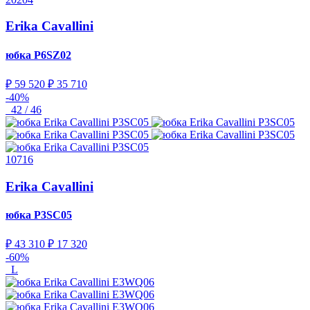
Erika Cavallini
юбка
P6SZ02
₽ 59 520
₽ 35 710
-40%
42 / 46
10716
Erika Cavallini
юбка
P3SC05
₽ 43 310
₽ 17 320
-60%
L