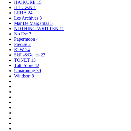
HAIKURE
15
ILLUЖN
1
LEHA
24
Les Archives
3
Mar De Margaritas
5
NOTHING WRITTEN
11
No Esc
3
Papermoon
4
Precise
2
R2W
24
Skills&Genes
23
TONET
13
Totti Store
42
Umarmung
39
Windsor.
8