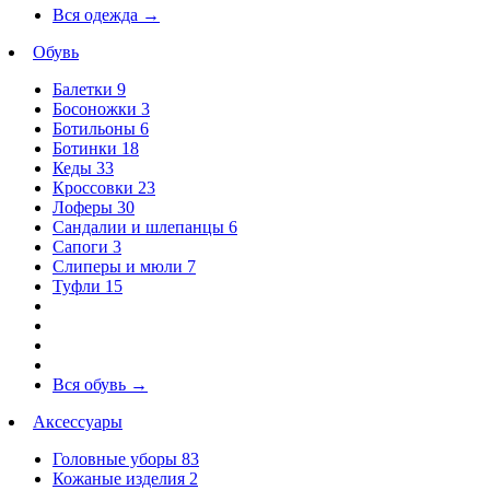
Вся одежда
→
Обувь
Балетки
9
Босоножки
3
Ботильоны
6
Ботинки
18
Кеды
33
Кроссовки
23
Лоферы
30
Сандалии и шлепанцы
6
Сапоги
3
Слиперы и мюли
7
Туфли
15
Вся обувь
→
Аксессуары
Головные уборы
83
Кожаные изделия
2