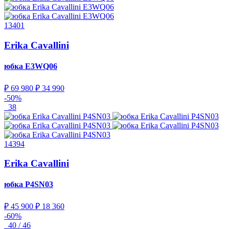
13401
Erika Cavallini
юбка
E3WQ06
₽ 69 980
₽ 34 990
-50%
38
14394
Erika Cavallini
юбка
P4SN03
₽ 45 900
₽ 18 360
-60%
40 / 46