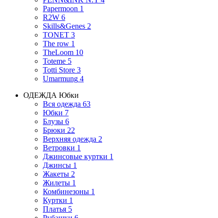
Papermoon
1
R2W
6
Skills&Genes
2
TONET
3
The row
1
TheLoom
10
Toteme
5
Totti Store
3
Umarmung
4
ОДЕЖДА
Юбки
Вся одежда
63
Юбки
7
Блузы
6
Брюки
22
Верхняя одежда
2
Ветровки
1
Джинсовые куртки
1
Джинсы
1
Жакеты
2
Жилеты
1
Комбинезоны
1
Куртки
1
Платья
5
Рубашки
6