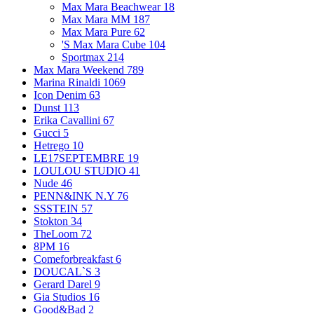
Max Mara Beachwear
18
Max Mara MM
187
Max Mara Pure
62
'S Max Mara Cube
104
Sportmax
214
Max Mara Weekend
789
Marina Rinaldi
1069
Icon Denim
63
Dunst
113
Erika Cavallini
67
Gucci
5
Hetrego
10
LE17SEPTEMBRE
19
LOULOU STUDIO
41
Nude
46
PENN&INK N.Y
76
SSSTEIN
57
Stokton
34
TheLoom
72
8PM
16
Comeforbreakfast
6
DOUCAL`S
3
Gerard Darel
9
Gia Studios
16
Good&Bad
2