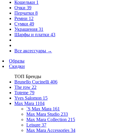
Кошельки
1
Очки
39
Перчатки
8
Ремни
12
Сумки
49
Украшения
31
Шарфы и платки
43
Все аксессуары
→
Образы
Скидки
ТОП Бренды
Brunello Cucinelli
406
The row
22
Toteme
79
Yves Salomon
15
Max Mara
1104
`S Max Mara
161
Max Mara Studio
233
Max Mara Collection
215
Leisure
37
Max Mara Accessories
34