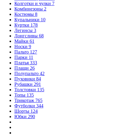
Колготки и чулки
7
Комбинезоны
2
Костюмы
8
Купальники
10
Куртки
178
Легинсы
3
Лонгсливы
68
Майки
61
Носки
9
Пальто
127
Парки
11
Платья
333
Плащи
26
Полупальто
42
Пуховики
84
Рубашки
291
Толстовки
135
Топы
135
Трикотаж
765
Футболки
344
Шорты
124
Юбки
290