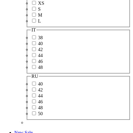
XS
S
M
L
IT
38
40
42
44
46
48
RU
40
42
44
46
48
50
New
Sale