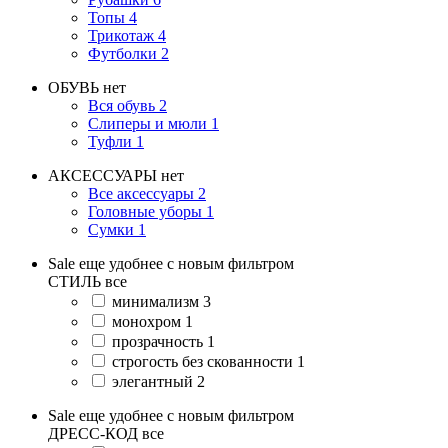
Топы
4
Трикотаж
4
Футболки
2
ОБУВЬ
нет
Вся обувь
2
Слиперы и мюли
1
Туфли
1
АКСЕССУАРЫ
нет
Все аксессуары
2
Головные уборы
1
Сумки
1
Sale еще удобнее с новым фильтром
СТИЛЬ
все
минимализм
3
монохром
1
прозрачность
1
строгость без скованности
1
элегантный
2
Sale еще удобнее с новым фильтром
ДРЕСС-КОД
все