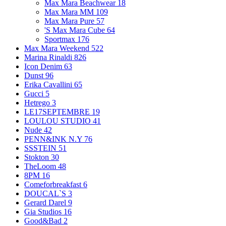
Max Mara Beachwear
18
Max Mara MM
109
Max Mara Pure
57
'S Max Mara Cube
64
Sportmax
176
Max Mara Weekend
522
Marina Rinaldi
826
Icon Denim
63
Dunst
96
Erika Cavallini
65
Gucci
5
Hetrego
3
LE17SEPTEMBRE
19
LOULOU STUDIO
41
Nude
42
PENN&INK N.Y
76
SSSTEIN
51
Stokton
30
TheLoom
48
8PM
16
Comeforbreakfast
6
DOUCAL`S
3
Gerard Darel
9
Gia Studios
16
Good&Bad
2