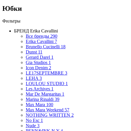
Юбки
Фильтры
БРЕНД
Erika Cavallini
Все бренды
290
Erika Cavallini
7
Brunello Cucinelli
18
Dunst
11
Gerard Darel
1
Gia Studios
1
Icon Denim
2
LE17SEPTEMBRE
3
LEHA
3
LOULOU STUDIO
1
Les Archives
1
Mar De Margaritas
1
Marina Rinaldi
39
Max Mara
100
Max Mara Weekend
57
NOTHING WRITTEN
2
No Esc
1
Nude
3
PENN&INK N.Y
4