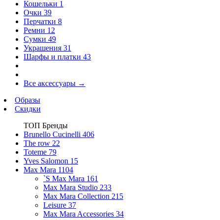
Кошельки
1
Очки
39
Перчатки
8
Ремни
12
Сумки
49
Украшения
31
Шарфы и платки
43
Все аксессуары
→
Образы
Скидки
ТОП Бренды
Brunello Cucinelli
406
The row
22
Toteme
79
Yves Salomon
15
Max Mara
1104
`S Max Mara
161
Max Mara Studio
233
Max Mara Collection
215
Leisure
37
Max Mara Accessories
34