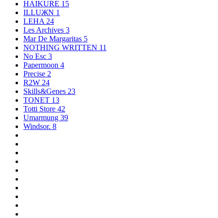
HAIKURE
15
ILLUЖN
1
LEHA
24
Les Archives
3
Mar De Margaritas
5
NOTHING WRITTEN
11
No Esc
3
Papermoon
4
Precise
2
R2W
24
Skills&Genes
23
TONET
13
Totti Store
42
Umarmung
39
Windsor.
8