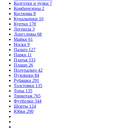
Колготки и чулки
7
Комбинезоны
2
Костюмы
8
Купальники
10
Куртки
178
Легинсы
3
Лонгсливы
68
Майки
61
Носки
9
Пальто
127
Парки
11
Платья
333
Плащи
26
Полупальто
42
Пуховики
84
Рубашки
291
Толстовки
135
Топы
135
Трикотаж
765
Футболки
344
Шорты
124
Юбки
290