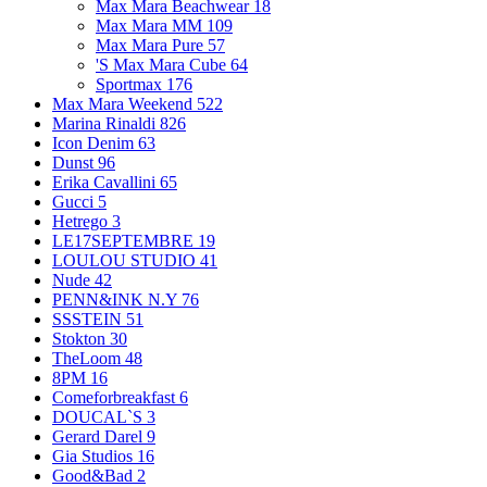
Max Mara Beachwear
18
Max Mara MM
109
Max Mara Pure
57
'S Max Mara Cube
64
Sportmax
176
Max Mara Weekend
522
Marina Rinaldi
826
Icon Denim
63
Dunst
96
Erika Cavallini
65
Gucci
5
Hetrego
3
LE17SEPTEMBRE
19
LOULOU STUDIO
41
Nude
42
PENN&INK N.Y
76
SSSTEIN
51
Stokton
30
TheLoom
48
8PM
16
Comeforbreakfast
6
DOUCAL`S
3
Gerard Darel
9
Gia Studios
16
Good&Bad
2