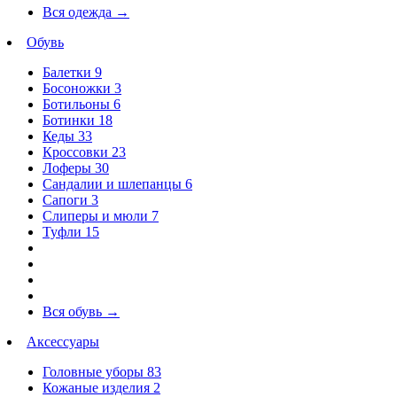
Вся одежда
→
Обувь
Балетки
9
Босоножки
3
Ботильоны
6
Ботинки
18
Кеды
33
Кроссовки
23
Лоферы
30
Сандалии и шлепанцы
6
Сапоги
3
Слиперы и мюли
7
Туфли
15
Вся обувь
→
Аксессуары
Головные уборы
83
Кожаные изделия
2