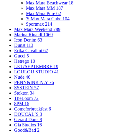
Max Mara Beachwear
18
Max Mara MM
187
Max Mara Pure
62
'S Max Mara Cube
104
Sportmax
214
Max Mara Weekend
789
Marina Rinaldi
1069
Icon Denim
63
Dunst
113
Erika Cavallini
67
Gucci
5
Hetrego
10
LE17SEPTEMBRE
19
LOULOU STUDIO
41
Nude
46
PENN&INK N.Y
76
SSSTEIN
57
Stokton
34
TheLoom
72
8PM
16
Comeforbreakfast
6
DOUCAL`S
3
Gerard Darel
9
Gia Studios
16
Good&Bad
2