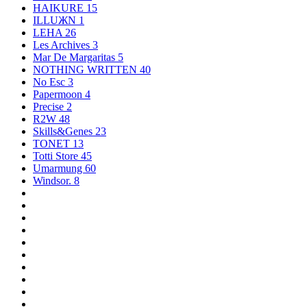
HAIKURE
15
ILLUЖN
1
LEHA
26
Les Archives
3
Mar De Margaritas
5
NOTHING WRITTEN
40
No Esc
3
Papermoon
4
Precise
2
R2W
48
Skills&Genes
23
TONET
13
Totti Store
45
Umarmung
60
Windsor.
8