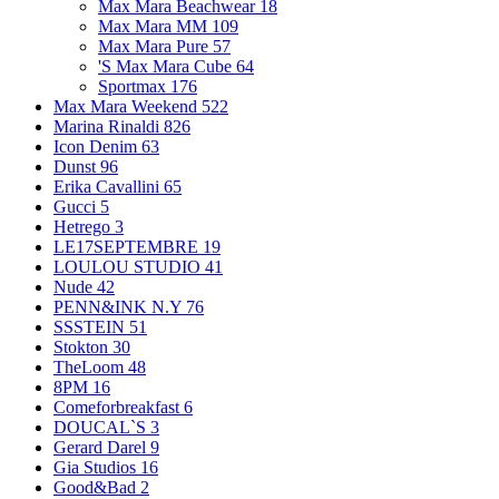
Max Mara Beachwear
18
Max Mara MM
109
Max Mara Pure
57
'S Max Mara Cube
64
Sportmax
176
Max Mara Weekend
522
Marina Rinaldi
826
Icon Denim
63
Dunst
96
Erika Cavallini
65
Gucci
5
Hetrego
3
LE17SEPTEMBRE
19
LOULOU STUDIO
41
Nude
42
PENN&INK N.Y
76
SSSTEIN
51
Stokton
30
TheLoom
48
8PM
16
Comeforbreakfast
6
DOUCAL`S
3
Gerard Darel
9
Gia Studios
16
Good&Bad
2