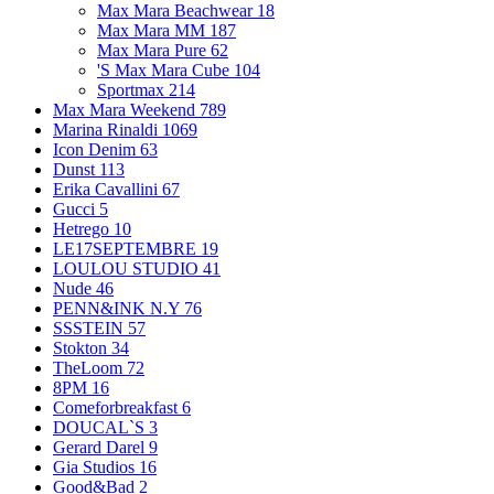
Max Mara Beachwear
18
Max Mara MM
187
Max Mara Pure
62
'S Max Mara Cube
104
Sportmax
214
Max Mara Weekend
789
Marina Rinaldi
1069
Icon Denim
63
Dunst
113
Erika Cavallini
67
Gucci
5
Hetrego
10
LE17SEPTEMBRE
19
LOULOU STUDIO
41
Nude
46
PENN&INK N.Y
76
SSSTEIN
57
Stokton
34
TheLoom
72
8PM
16
Comeforbreakfast
6
DOUCAL`S
3
Gerard Darel
9
Gia Studios
16
Good&Bad
2