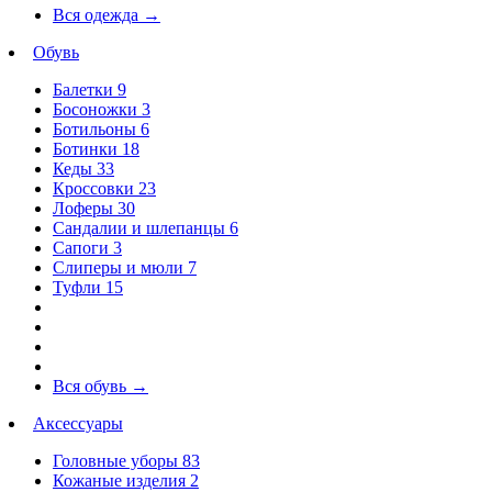
Вся одежда
→
Обувь
Балетки
9
Босоножки
3
Ботильоны
6
Ботинки
18
Кеды
33
Кроссовки
23
Лоферы
30
Сандалии и шлепанцы
6
Сапоги
3
Слиперы и мюли
7
Туфли
15
Вся обувь
→
Аксессуары
Головные уборы
83
Кожаные изделия
2