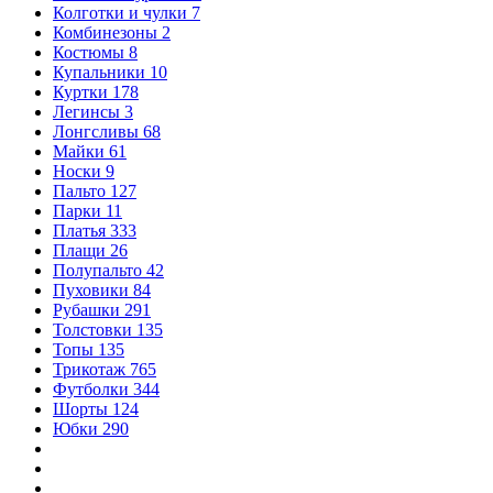
Колготки и чулки
7
Комбинезоны
2
Костюмы
8
Купальники
10
Куртки
178
Легинсы
3
Лонгсливы
68
Майки
61
Носки
9
Пальто
127
Парки
11
Платья
333
Плащи
26
Полупальто
42
Пуховики
84
Рубашки
291
Толстовки
135
Топы
135
Трикотаж
765
Футболки
344
Шорты
124
Юбки
290