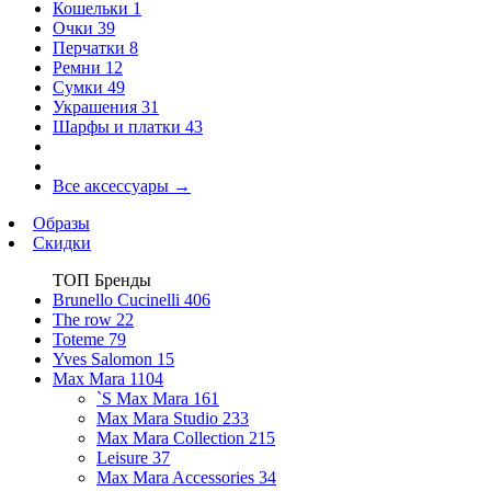
Кошельки
1
Очки
39
Перчатки
8
Ремни
12
Сумки
49
Украшения
31
Шарфы и платки
43
Все аксессуары
→
Образы
Скидки
ТОП Бренды
Brunello Cucinelli
406
The row
22
Toteme
79
Yves Salomon
15
Max Mara
1104
`S Max Mara
161
Max Mara Studio
233
Max Mara Collection
215
Leisure
37
Max Mara Accessories
34