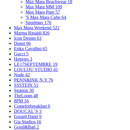
Max Mara Beachwear
18
Max Mara MM
109
Max Mara Pure
57
'S Max Mara Cube
64
Sportmax
176
Max Mara Weekend
522
Marina Rinaldi
826
Icon Denim
63
Dunst
96
Erika Cavallini
65
Gucci
5
Hetrego
3
LE17SEPTEMBRE
19
LOULOU STUDIO
41
Nude
42
PENN&INK N.Y
76
SSSTEIN
51
Stokton
30
TheLoom
48
8PM
16
Comeforbreakfast
6
DOUCAL`S
3
Gerard Darel
9
Gia Studios
16
Good&Bad
2