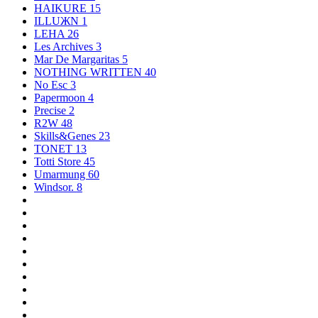
HAIKURE
15
ILLUЖN
1
LEHA
26
Les Archives
3
Mar De Margaritas
5
NOTHING WRITTEN
40
No Esc
3
Papermoon
4
Precise
2
R2W
48
Skills&Genes
23
TONET
13
Totti Store
45
Umarmung
60
Windsor.
8