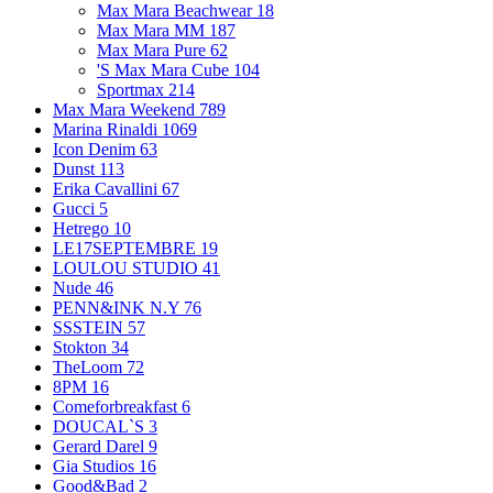
Max Mara Beachwear
18
Max Mara MM
187
Max Mara Pure
62
'S Max Mara Cube
104
Sportmax
214
Max Mara Weekend
789
Marina Rinaldi
1069
Icon Denim
63
Dunst
113
Erika Cavallini
67
Gucci
5
Hetrego
10
LE17SEPTEMBRE
19
LOULOU STUDIO
41
Nude
46
PENN&INK N.Y
76
SSSTEIN
57
Stokton
34
TheLoom
72
8PM
16
Comeforbreakfast
6
DOUCAL`S
3
Gerard Darel
9
Gia Studios
16
Good&Bad
2