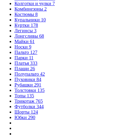
Колготки и чулки
7
Комбинезоны
2
Костюмы
8
Купальники
10
Куртки
178
Легинсы
3
Лонгсливы
68
Майки
61
Носки
9
Пальто
127
Парки
11
Платья
333
Плащи
26
Полупальто
42
Пуховики
84
Рубашки
291
Толстовки
135
Топы
135
Трикотаж
765
Футболки
344
Шорты
124
Юбки
290