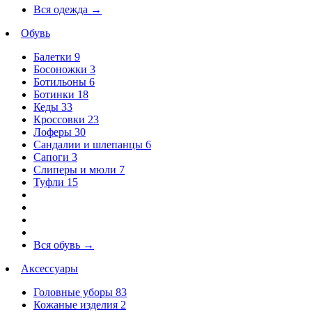
Вся одежда
→
Обувь
Балетки
9
Босоножки
3
Ботильоны
6
Ботинки
18
Кеды
33
Кроссовки
23
Лоферы
30
Сандалии и шлепанцы
6
Сапоги
3
Слиперы и мюли
7
Туфли
15
Вся обувь
→
Аксессуары
Головные уборы
83
Кожаные изделия
2