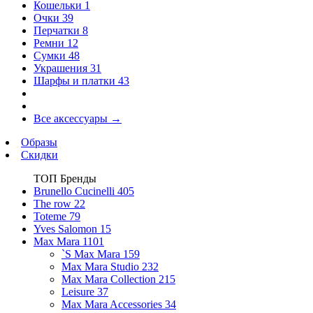
Кошельки
1
Очки
39
Перчатки
8
Ремни
12
Сумки
48
Украшения
31
Шарфы и платки
43
Все аксессуары
→
Образы
Скидки
ТОП Бренды
Brunello Cucinelli
405
The row
22
Toteme
79
Yves Salomon
15
Max Mara
1101
`S Max Mara
159
Max Mara Studio
232
Max Mara Collection
215
Leisure
37
Max Mara Accessories
34