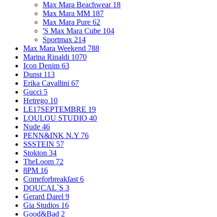
Max Mara Beachwear
18
Max Mara MM
187
Max Mara Pure
62
'S Max Mara Cube
104
Sportmax
214
Max Mara Weekend
788
Marina Rinaldi
1070
Icon Denim
63
Dunst
113
Erika Cavallini
67
Gucci
5
Hetrego
10
LE17SEPTEMBRE
19
LOULOU STUDIO
40
Nude
46
PENN&INK N.Y
76
SSSTEIN
57
Stokton
34
TheLoom
72
8PM
16
Comeforbreakfast
6
DOUCAL`S
3
Gerard Darel
9
Gia Studios
16
Good&Bad
2