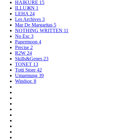
HAIKURE
15
ILLUЖN
1
LEHA
24
Les Archives
3
Mar De Margaritas
5
NOTHING WRITTEN
11
No Esc
3
Papermoon
4
Precise
2
R2W
24
Skills&Genes
23
TONET
13
Totti Store
42
Umarmung
39
Windsor.
8