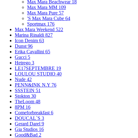
Max Mara Beachwear
18
Max Mara MM
109
Max Mara Pure
57
'S Max Mara Cube
64
Sportmax
176
Max Mara Weekend
522
Marina Rinaldi
827
Icon Denim
63
Dunst
96
Erika Cavallini
65
Gucci
5
Hetrego
3
LE17SEPTEMBRE
19
LOULOU STUDIO
40
Nude
42
PENN&INK N.Y
76
SSSTEIN
51
Stokton
30
TheLoom
48
8PM
16
Comeforbreakfast
6
DOUCAL`S
3
Gerard Darel
9
Gia Studios
16
Good&Bad
2