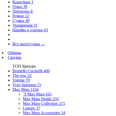
Кошельки
1
Очки
39
Перчатки
8
Ремни
12
Сумки
49
Украшения
31
Шарфы и платки
43
Все аксессуары
→
Образы
Скидки
ТОП Бренды
Brunello Cucinelli
406
The row
22
Toteme
79
Yves Salomon
15
Max Mara
1104
`S Max Mara
161
Max Mara Studio
233
Max Mara Collection
215
Leisure
37
Max Mara Accessories
34