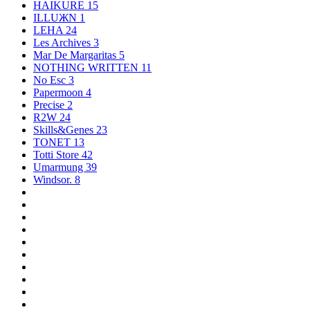
HAIKURE
15
ILLUЖN
1
LEHA
24
Les Archives
3
Mar De Margaritas
5
NOTHING WRITTEN
11
No Esc
3
Papermoon
4
Precise
2
R2W
24
Skills&Genes
23
TONET
13
Totti Store
42
Umarmung
39
Windsor.
8