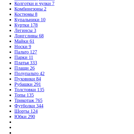
Колготки и чулки
7
Комбинезоны
2
Костюмы
8
Купальники
10
Куртки
178
Легинсы
3
Лонгсливы
68
Майки
61
Носки
9
Пальто
127
Парки
11
Платья
333
Плащи
26
Полупальто
42
Пуховики
84
Рубашки
291
Толстовки
135
Топы
135
Трикотаж
765
Футболки
344
Шорты
124
Юбки
290