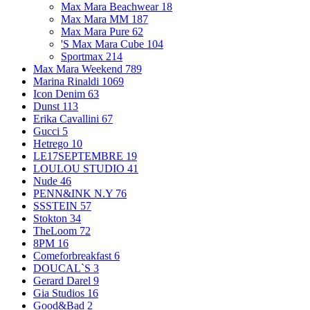
Max Mara Beachwear
18
Max Mara MM
187
Max Mara Pure
62
'S Max Mara Cube
104
Sportmax
214
Max Mara Weekend
789
Marina Rinaldi
1069
Icon Denim
63
Dunst
113
Erika Cavallini
67
Gucci
5
Hetrego
10
LE17SEPTEMBRE
19
LOULOU STUDIO
41
Nude
46
PENN&INK N.Y
76
SSSTEIN
57
Stokton
34
TheLoom
72
8PM
16
Comeforbreakfast
6
DOUCAL`S
3
Gerard Darel
9
Gia Studios
16
Good&Bad
2