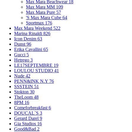
Max Mara Beachwear
18
Max Mara MM
109
Max Mara Pure
57
'S Max Mara Cube
64
Sportmax
176
Max Mara Weekend
522
Marina Rinaldi
826
Icon Denim
63
Dunst
96
Erika Cavallini
65
Gucci
5
Hetrego
3
LE17SEPTEMBRE
19
LOULOU STUDIO
41
Nude
42
PENN&INK N.Y
76
SSSTEIN
51
Stokton
30
TheLoom
48
8PM
16
Comeforbreakfast
6
DOUCAL`S
3
Gerard Darel
9
Gia Studios
16
Good&Bad
2