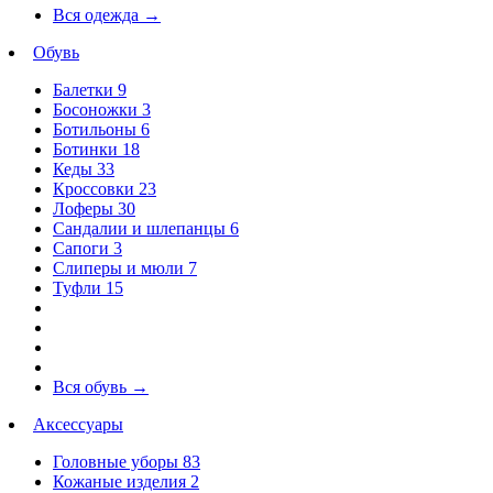
Вся одежда
→
Обувь
Балетки
9
Босоножки
3
Ботильоны
6
Ботинки
18
Кеды
33
Кроссовки
23
Лоферы
30
Сандалии и шлепанцы
6
Сапоги
3
Слиперы и мюли
7
Туфли
15
Вся обувь
→
Аксессуары
Головные уборы
83
Кожаные изделия
2