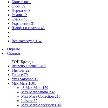
Кошельки
1
Очки
39
Перчатки
8
Ремни
12
Сумки
48
Украшения
31
Шарфы и платки
43
Все аксессуары
→
Образы
Скидки
ТОП Бренды
Brunello Cucinelli
405
The row
22
Toteme
79
Yves Salomon
15
Max Mara
1101
`S Max Mara
159
Max Mara Studio
232
Max Mara Collection
215
Leisure
37
Max Mara Accessories
34