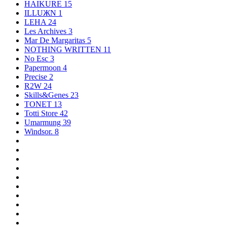
HAIKURE
15
ILLUЖN
1
LEHA
24
Les Archives
3
Mar De Margaritas
5
NOTHING WRITTEN
11
No Esc
3
Papermoon
4
Precise
2
R2W
24
Skills&Genes
23
TONET
13
Totti Store
42
Umarmung
39
Windsor.
8