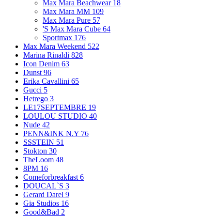
Max Mara Beachwear
18
Max Mara MM
109
Max Mara Pure
57
'S Max Mara Cube
64
Sportmax
176
Max Mara Weekend
522
Marina Rinaldi
828
Icon Denim
63
Dunst
96
Erika Cavallini
65
Gucci
5
Hetrego
3
LE17SEPTEMBRE
19
LOULOU STUDIO
40
Nude
42
PENN&INK N.Y
76
SSSTEIN
51
Stokton
30
TheLoom
48
8PM
16
Comeforbreakfast
6
DOUCAL`S
3
Gerard Darel
9
Gia Studios
16
Good&Bad
2