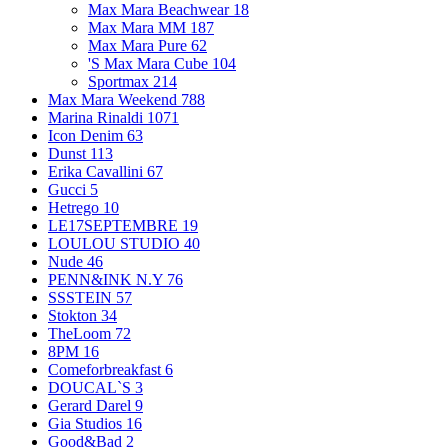
Max Mara Beachwear
18
Max Mara MM
187
Max Mara Pure
62
'S Max Mara Cube
104
Sportmax
214
Max Mara Weekend
788
Marina Rinaldi
1071
Icon Denim
63
Dunst
113
Erika Cavallini
67
Gucci
5
Hetrego
10
LE17SEPTEMBRE
19
LOULOU STUDIO
40
Nude
46
PENN&INK N.Y
76
SSSTEIN
57
Stokton
34
TheLoom
72
8PM
16
Comeforbreakfast
6
DOUCAL`S
3
Gerard Darel
9
Gia Studios
16
Good&Bad
2