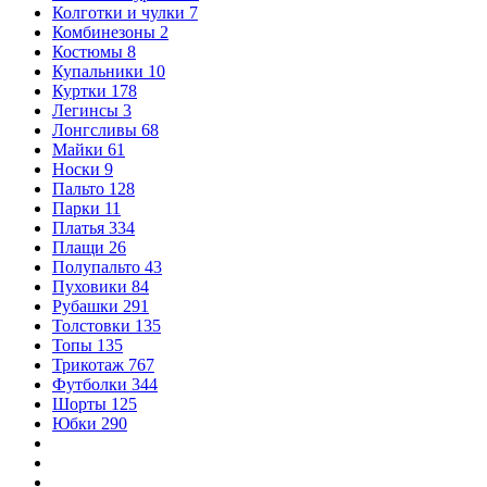
Колготки и чулки
7
Комбинезоны
2
Костюмы
8
Купальники
10
Куртки
178
Легинсы
3
Лонгсливы
68
Майки
61
Носки
9
Пальто
128
Парки
11
Платья
334
Плащи
26
Полупальто
43
Пуховики
84
Рубашки
291
Толстовки
135
Топы
135
Трикотаж
767
Футболки
344
Шорты
125
Юбки
290