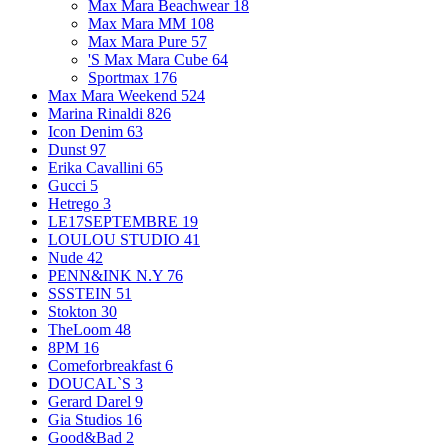
Max Mara Beachwear
18
Max Mara MM
108
Max Mara Pure
57
'S Max Mara Cube
64
Sportmax
176
Max Mara Weekend
524
Marina Rinaldi
826
Icon Denim
63
Dunst
97
Erika Cavallini
65
Gucci
5
Hetrego
3
LE17SEPTEMBRE
19
LOULOU STUDIO
41
Nude
42
PENN&INK N.Y
76
SSSTEIN
51
Stokton
30
TheLoom
48
8PM
16
Comeforbreakfast
6
DOUCAL`S
3
Gerard Darel
9
Gia Studios
16
Good&Bad
2