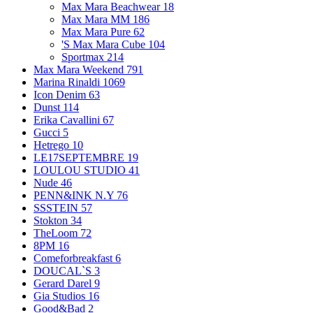
Max Mara Beachwear
18
Max Mara MM
186
Max Mara Pure
62
'S Max Mara Cube
104
Sportmax
214
Max Mara Weekend
791
Marina Rinaldi
1069
Icon Denim
63
Dunst
114
Erika Cavallini
67
Gucci
5
Hetrego
10
LE17SEPTEMBRE
19
LOULOU STUDIO
41
Nude
46
PENN&INK N.Y
76
SSSTEIN
57
Stokton
34
TheLoom
72
8PM
16
Comeforbreakfast
6
DOUCAL`S
3
Gerard Darel
9
Gia Studios
16
Good&Bad
2