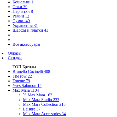
Кошельки
1
Очки
39
Перчатки
8
Ремни
12
Сумки
49
Украшения
31
Шарфы и платки
43
Все аксессуары
→
Образы
Скидки
ТОП Бренды
Brunello Cucinelli
408
The row
22
Toteme
79
Yves Salomon
15
Max Mara
1104
`S Max Mara
162
Max Mara Studio
233
Max Mara Collection
215
Leisure
37
Max Mara Accessories
34