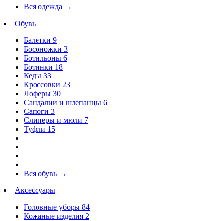
Вся одежда
→
Обувь
Балетки
9
Босоножки
3
Ботильоны
6
Ботинки
18
Кеды
33
Кроссовки
23
Лоферы
30
Сандалии и шлепанцы
6
Сапоги
3
Слиперы и мюли
7
Туфли
15
Вся обувь
→
Аксессуары
Головные уборы
84
Кожаные изделия
2