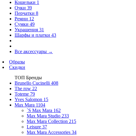
Кошельки
1
Очки
39
Перчатки
8
Ремни
12
Сумки
49
Украшения
31
Шарфы и платки
43
Все аксессуары
→
Образы
Скидки
ТОП Бренды
Brunello Cucinelli
408
The row
22
Toteme
79
Yves Salomon
15
Max Mara
1104
`S Max Mara
162
Max Mara Studio
233
Max Mara Collection
215
Leisure
37
Max Mara Accessories
34