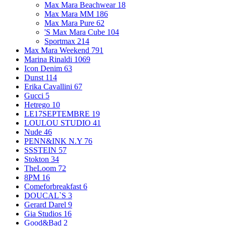
Max Mara Beachwear
18
Max Mara MM
186
Max Mara Pure
62
'S Max Mara Cube
104
Sportmax
214
Max Mara Weekend
791
Marina Rinaldi
1069
Icon Denim
63
Dunst
114
Erika Cavallini
67
Gucci
5
Hetrego
10
LE17SEPTEMBRE
19
LOULOU STUDIO
41
Nude
46
PENN&INK N.Y
76
SSSTEIN
57
Stokton
34
TheLoom
72
8PM
16
Comeforbreakfast
6
DOUCAL`S
3
Gerard Darel
9
Gia Studios
16
Good&Bad
2