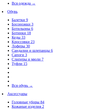
Вся одежда
→
Обувь
Балетки
9
Босоножки
3
Ботильоны
6
Ботинки
18
Кеды
33
Кроссовки
23
Лоферы
30
Сандалии и шлепанцы
6
Сапоги
3
Слиперы и мюли
7
Туфли
15
Вся обувь
→
Аксессуары
Головные уборы
84
Кожаные изделия
2