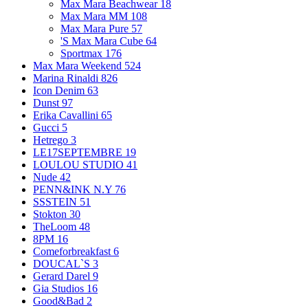
Max Mara Beachwear
18
Max Mara MM
108
Max Mara Pure
57
'S Max Mara Cube
64
Sportmax
176
Max Mara Weekend
524
Marina Rinaldi
826
Icon Denim
63
Dunst
97
Erika Cavallini
65
Gucci
5
Hetrego
3
LE17SEPTEMBRE
19
LOULOU STUDIO
41
Nude
42
PENN&INK N.Y
76
SSSTEIN
51
Stokton
30
TheLoom
48
8PM
16
Comeforbreakfast
6
DOUCAL`S
3
Gerard Darel
9
Gia Studios
16
Good&Bad
2