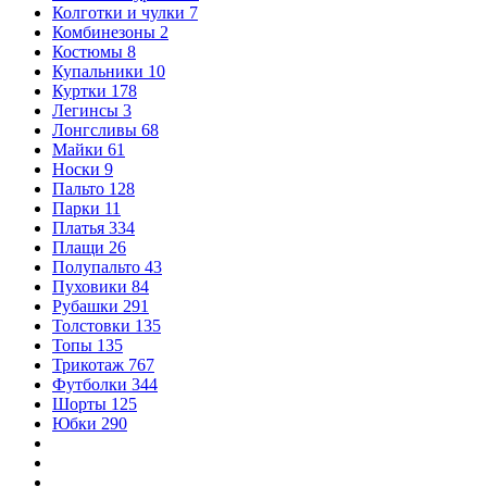
Колготки и чулки
7
Комбинезоны
2
Костюмы
8
Купальники
10
Куртки
178
Легинсы
3
Лонгсливы
68
Майки
61
Носки
9
Пальто
128
Парки
11
Платья
334
Плащи
26
Полупальто
43
Пуховики
84
Рубашки
291
Толстовки
135
Топы
135
Трикотаж
767
Футболки
344
Шорты
125
Юбки
290