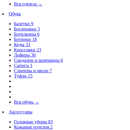
Вся одежда
→
Обувь
Балетки
9
Босоножки
3
Ботильоны
6
Ботинки
18
Кеды
33
Кроссовки
23
Лоферы
30
Сандалии и шлепанцы
6
Сапоги
3
Слиперы и мюли
7
Туфли
15
Вся обувь
→
Аксессуары
Головные уборы
83
Кожаные изделия
2