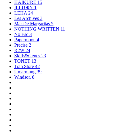
HAIKURE
15
ILLUЖN
1
LEHA
24
Les Archives
3
Mar De Margaritas
5
NOTHING WRITTEN
11
No Esc
3
Papermoon
4
Precise
2
R2W
24
Skills&Genes
23
TONET
13
Totti Store
42
Umarmung
39
Windsor.
8