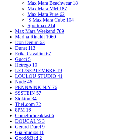
Max Mara Beachwear
18
Max Mara MM
187
Max Mara Pure
62
'S Max Mara Cube
104
Sportmax
214
Max Mara Weekend
789
Marina Rinaldi
1069
Icon Denim
63
Dunst
113
Erika Cavallini
67
Gucci
5
Hetrego
10
LE17SEPTEMBRE
19
LOULOU STUDIO
41
Nude
46
PENN&INK N.Y
76
SSSTEIN
57
Stokton
34
TheLoom
72
8PM
16
Comeforbreakfast
6
DOUCAL`S
3
Gerard Darel
9
Gia Studios
16
Good&Bad
2