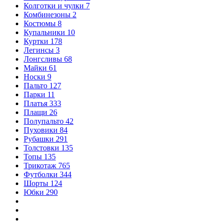
Колготки и чулки
7
Комбинезоны
2
Костюмы
8
Купальники
10
Куртки
178
Легинсы
3
Лонгсливы
68
Майки
61
Носки
9
Пальто
127
Парки
11
Платья
333
Плащи
26
Полупальто
42
Пуховики
84
Рубашки
291
Толстовки
135
Топы
135
Трикотаж
765
Футболки
344
Шорты
124
Юбки
290