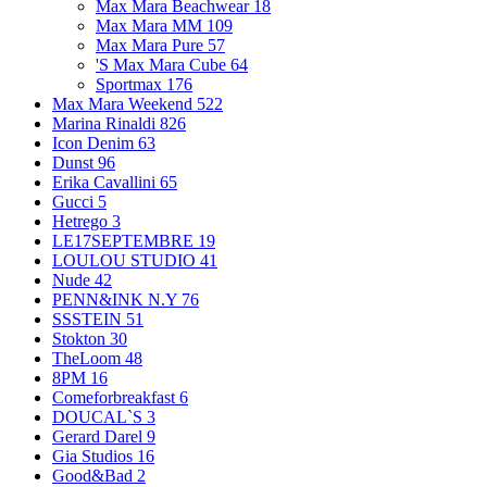
Max Mara Beachwear
18
Max Mara MM
109
Max Mara Pure
57
'S Max Mara Cube
64
Sportmax
176
Max Mara Weekend
522
Marina Rinaldi
826
Icon Denim
63
Dunst
96
Erika Cavallini
65
Gucci
5
Hetrego
3
LE17SEPTEMBRE
19
LOULOU STUDIO
41
Nude
42
PENN&INK N.Y
76
SSSTEIN
51
Stokton
30
TheLoom
48
8PM
16
Comeforbreakfast
6
DOUCAL`S
3
Gerard Darel
9
Gia Studios
16
Good&Bad
2