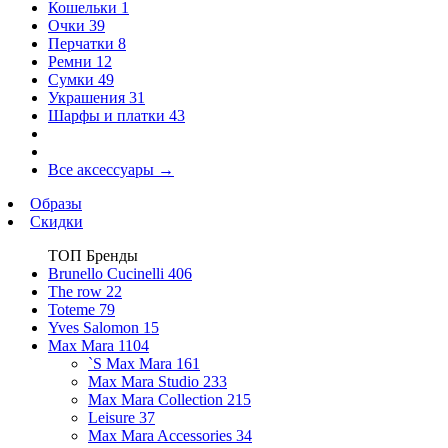
Кошельки
1
Очки
39
Перчатки
8
Ремни
12
Сумки
49
Украшения
31
Шарфы и платки
43
Все аксессуары
→
Образы
Скидки
ТОП Бренды
Brunello Cucinelli
406
The row
22
Toteme
79
Yves Salomon
15
Max Mara
1104
`S Max Mara
161
Max Mara Studio
233
Max Mara Collection
215
Leisure
37
Max Mara Accessories
34