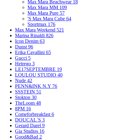
Max Mara Beachwear
18
Max Mara MM
109
Max Mara Pure
57
'S Max Mara Cube
64
Sportmax
176
Max Mara Weekend
521
Marina Rinaldi
826
Icon Denim
63
Dunst
96
Erika Cavallini
65
Gucci
5
Hetrego
3
LE17SEPTEMBRE
19
LOULOU STUDIO
40
Nude
42
PENN&INK N.Y
76
SSSTEIN
51
Stokton
30
TheLoom
48
8PM
16
Comeforbreakfast
6
DOUCAL`S
3
Gerard Darel
9
Gia Studios
16
Good&Bad
2