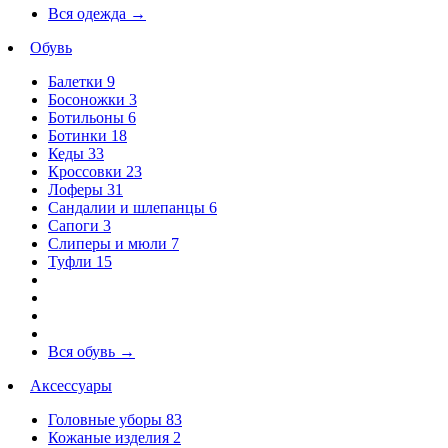
Вся одежда
→
Обувь
Балетки
9
Босоножки
3
Ботильоны
6
Ботинки
18
Кеды
33
Кроссовки
23
Лоферы
31
Сандалии и шлепанцы
6
Сапоги
3
Слиперы и мюли
7
Туфли
15
Вся обувь
→
Аксессуары
Головные уборы
83
Кожаные изделия
2