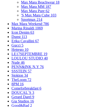
Max Mara Beachwear
18
Max Mara MM
187
Max Mara Pure
62
'S Max Mara Cube
103
Sportmax
214
Max Mara Weekend
786
Marina Rinaldi
1069
Icon Denim
63
Dunst
113
Erika Cavallini
67
Gucci
5
Hetrego
10
LE17SEPTEMBRE
19
LOULOU STUDIO
40
Nude
46
PENN&INK N.Y
76
SSSTEIN
57
Stokton
34
TheLoom
72
8PM
16
Comeforbreakfast
6
DOUCAL`S
3
Gerard Darel
9
Gia Studios
16
Good&Bad
2