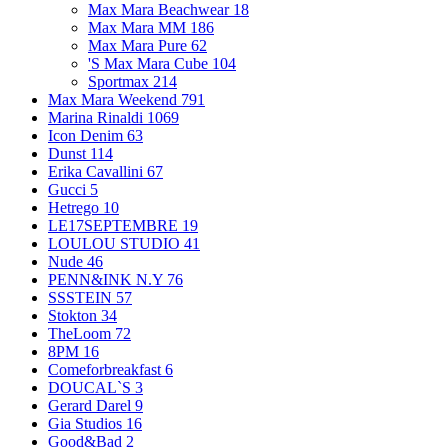
Max Mara Beachwear
18
Max Mara MM
186
Max Mara Pure
62
'S Max Mara Cube
104
Sportmax
214
Max Mara Weekend
791
Marina Rinaldi
1069
Icon Denim
63
Dunst
114
Erika Cavallini
67
Gucci
5
Hetrego
10
LE17SEPTEMBRE
19
LOULOU STUDIO
41
Nude
46
PENN&INK N.Y
76
SSSTEIN
57
Stokton
34
TheLoom
72
8PM
16
Comeforbreakfast
6
DOUCAL`S
3
Gerard Darel
9
Gia Studios
16
Good&Bad
2