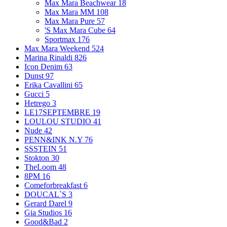
Max Mara Beachwear
18
Max Mara MM
108
Max Mara Pure
57
'S Max Mara Cube
64
Sportmax
176
Max Mara Weekend
524
Marina Rinaldi
826
Icon Denim
63
Dunst
97
Erika Cavallini
65
Gucci
5
Hetrego
3
LE17SEPTEMBRE
19
LOULOU STUDIO
41
Nude
42
PENN&INK N.Y
76
SSSTEIN
51
Stokton
30
TheLoom
48
8PM
16
Comeforbreakfast
6
DOUCAL`S
3
Gerard Darel
9
Gia Studios
16
Good&Bad
2