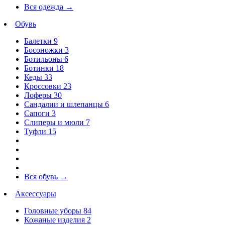
Вся одежда
→
Обувь
Балетки
9
Босоножки
3
Ботильоны
6
Ботинки
18
Кеды
33
Кроссовки
23
Лоферы
30
Сандалии и шлепанцы
6
Сапоги
3
Слиперы и мюли
7
Туфли
15
Вся обувь
→
Аксессуары
Головные уборы
84
Кожаные изделия
2