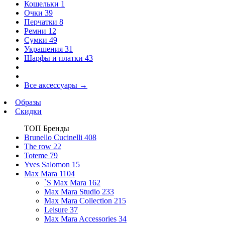
Кошельки
1
Очки
39
Перчатки
8
Ремни
12
Сумки
49
Украшения
31
Шарфы и платки
43
Все аксессуары
→
Образы
Скидки
ТОП Бренды
Brunello Cucinelli
408
The row
22
Toteme
79
Yves Salomon
15
Max Mara
1104
`S Max Mara
162
Max Mara Studio
233
Max Mara Collection
215
Leisure
37
Max Mara Accessories
34