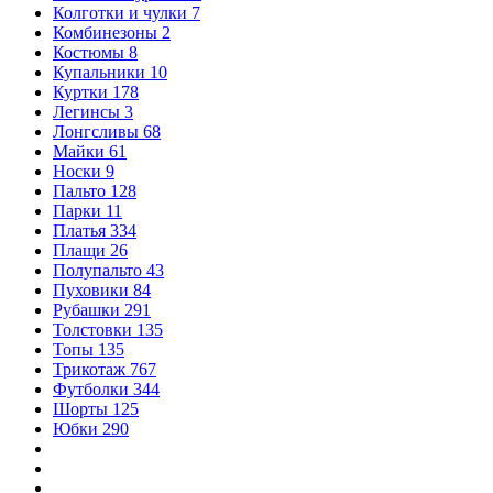
Колготки и чулки
7
Комбинезоны
2
Костюмы
8
Купальники
10
Куртки
178
Легинсы
3
Лонгсливы
68
Майки
61
Носки
9
Пальто
128
Парки
11
Платья
334
Плащи
26
Полупальто
43
Пуховики
84
Рубашки
291
Толстовки
135
Топы
135
Трикотаж
767
Футболки
344
Шорты
125
Юбки
290