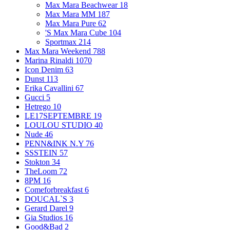
Max Mara Beachwear
18
Max Mara MM
187
Max Mara Pure
62
'S Max Mara Cube
104
Sportmax
214
Max Mara Weekend
788
Marina Rinaldi
1070
Icon Denim
63
Dunst
113
Erika Cavallini
67
Gucci
5
Hetrego
10
LE17SEPTEMBRE
19
LOULOU STUDIO
40
Nude
46
PENN&INK N.Y
76
SSSTEIN
57
Stokton
34
TheLoom
72
8PM
16
Comeforbreakfast
6
DOUCAL`S
3
Gerard Darel
9
Gia Studios
16
Good&Bad
2