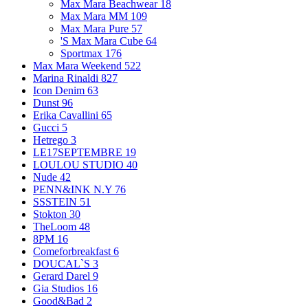
Max Mara Beachwear
18
Max Mara MM
109
Max Mara Pure
57
'S Max Mara Cube
64
Sportmax
176
Max Mara Weekend
522
Marina Rinaldi
827
Icon Denim
63
Dunst
96
Erika Cavallini
65
Gucci
5
Hetrego
3
LE17SEPTEMBRE
19
LOULOU STUDIO
40
Nude
42
PENN&INK N.Y
76
SSSTEIN
51
Stokton
30
TheLoom
48
8PM
16
Comeforbreakfast
6
DOUCAL`S
3
Gerard Darel
9
Gia Studios
16
Good&Bad
2