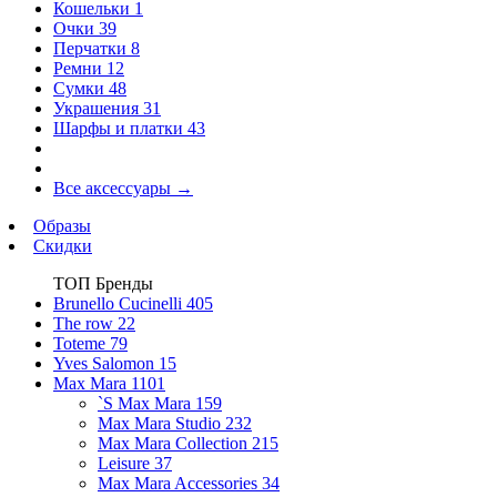
Кошельки
1
Очки
39
Перчатки
8
Ремни
12
Сумки
48
Украшения
31
Шарфы и платки
43
Все аксессуары
→
Образы
Скидки
ТОП Бренды
Brunello Cucinelli
405
The row
22
Toteme
79
Yves Salomon
15
Max Mara
1101
`S Max Mara
159
Max Mara Studio
232
Max Mara Collection
215
Leisure
37
Max Mara Accessories
34