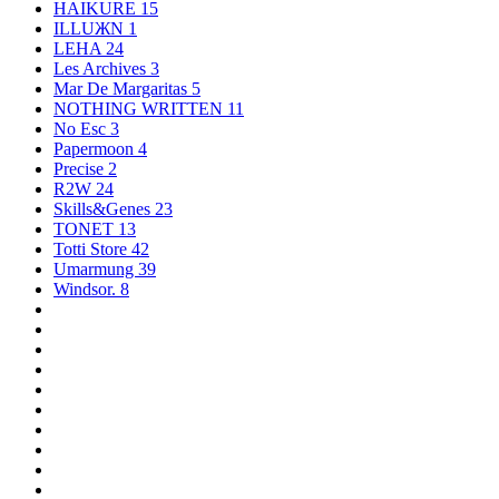
HAIKURE
15
ILLUЖN
1
LEHA
24
Les Archives
3
Mar De Margaritas
5
NOTHING WRITTEN
11
No Esc
3
Papermoon
4
Precise
2
R2W
24
Skills&Genes
23
TONET
13
Totti Store
42
Umarmung
39
Windsor.
8