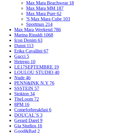
Max Mara Beachwear
18
Max Mara MM
187
Max Mara Pure
62
'S Max Mara Cube
103
Sportmax
214
Max Mara Weekend
786
Marina Rinaldi
1068
Icon Denim
63
Dunst
113
Erika Cavallini
67
Gucci
5
Hetrego
10
LE17SEPTEMBRE
19
LOULOU STUDIO
40
Nude
46
PENN&INK N.Y
76
SSSTEIN
57
Stokton
34
TheLoom
72
8PM
16
Comeforbreakfast
6
DOUCAL`S
3
Gerard Darel
9
Gia Studios
16
Good&Bad
2