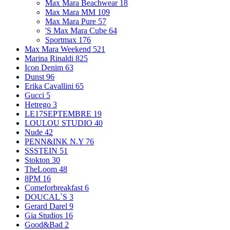
Max Mara Beachwear
18
Max Mara MM
109
Max Mara Pure
57
'S Max Mara Cube
64
Sportmax
176
Max Mara Weekend
521
Marina Rinaldi
825
Icon Denim
63
Dunst
96
Erika Cavallini
65
Gucci
5
Hetrego
3
LE17SEPTEMBRE
19
LOULOU STUDIO
40
Nude
42
PENN&INK N.Y
76
SSSTEIN
51
Stokton
30
TheLoom
48
8PM
16
Comeforbreakfast
6
DOUCAL`S
3
Gerard Darel
9
Gia Studios
16
Good&Bad
2