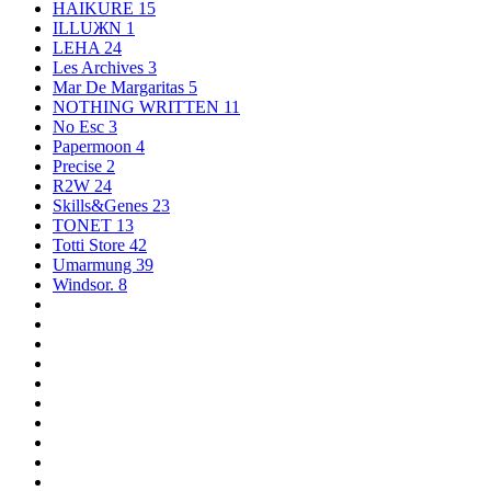
HAIKURE
15
ILLUЖN
1
LEHA
24
Les Archives
3
Mar De Margaritas
5
NOTHING WRITTEN
11
No Esc
3
Papermoon
4
Precise
2
R2W
24
Skills&Genes
23
TONET
13
Totti Store
42
Umarmung
39
Windsor.
8