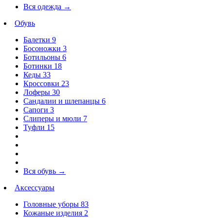
Вся одежда
→
Обувь
Балетки
9
Босоножки
3
Ботильоны
6
Ботинки
18
Кеды
33
Кроссовки
23
Лоферы
30
Сандалии и шлепанцы
6
Сапоги
3
Слиперы и мюли
7
Туфли
15
Вся обувь
→
Аксессуары
Головные уборы
83
Кожаные изделия
2