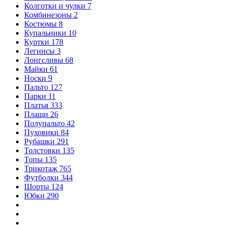
Колготки и чулки
7
Комбинезоны
2
Костюмы
8
Купальники
10
Куртки
178
Легинсы
3
Лонгсливы
68
Майки
61
Носки
9
Пальто
127
Парки
11
Платья
333
Плащи
26
Полупальто
42
Пуховики
84
Рубашки
291
Толстовки
135
Топы
135
Трикотаж
765
Футболки
344
Шорты
124
Юбки
290