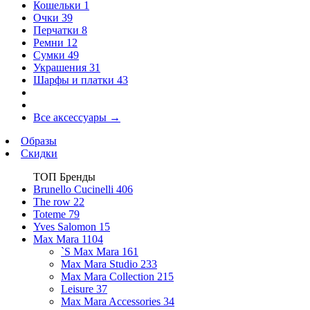
Кошельки
1
Очки
39
Перчатки
8
Ремни
12
Сумки
49
Украшения
31
Шарфы и платки
43
Все аксессуары
→
Образы
Скидки
ТОП Бренды
Brunello Cucinelli
406
The row
22
Toteme
79
Yves Salomon
15
Max Mara
1104
`S Max Mara
161
Max Mara Studio
233
Max Mara Collection
215
Leisure
37
Max Mara Accessories
34