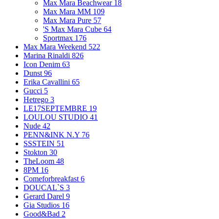
Max Mara Beachwear
18
Max Mara MM
109
Max Mara Pure
57
'S Max Mara Cube
64
Sportmax
176
Max Mara Weekend
522
Marina Rinaldi
826
Icon Denim
63
Dunst
96
Erika Cavallini
65
Gucci
5
Hetrego
3
LE17SEPTEMBRE
19
LOULOU STUDIO
41
Nude
42
PENN&INK N.Y
76
SSSTEIN
51
Stokton
30
TheLoom
48
8PM
16
Comeforbreakfast
6
DOUCAL`S
3
Gerard Darel
9
Gia Studios
16
Good&Bad
2