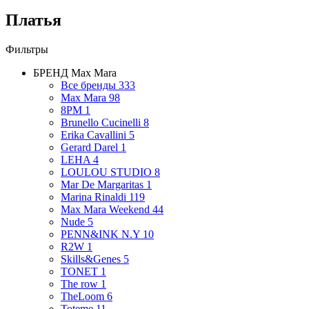
Платья
Фильтры
БРЕНД
Max Mara
Все бренды
333
Max Mara
98
8PM
1
Brunello Cucinelli
8
Erika Cavallini
5
Gerard Darel
1
LEHA
4
LOULOU STUDIO
8
Mar De Margaritas
1
Marina Rinaldi
119
Max Mara Weekend
44
Nude
5
PENN&INK N.Y
10
R2W
1
Skills&Genes
5
TONET
1
The row
1
TheLoom
6
Toteme
11