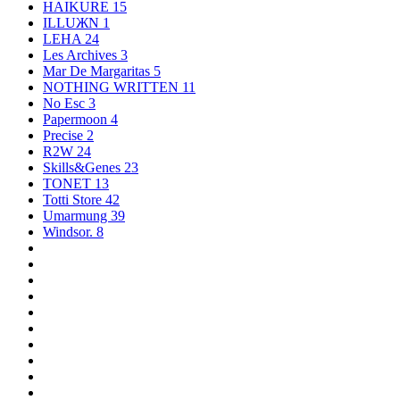
HAIKURE
15
ILLUЖN
1
LEHA
24
Les Archives
3
Mar De Margaritas
5
NOTHING WRITTEN
11
No Esc
3
Papermoon
4
Precise
2
R2W
24
Skills&Genes
23
TONET
13
Totti Store
42
Umarmung
39
Windsor.
8