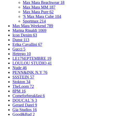
Max Mara Beachwear
18
Max Mara MM
187
Max Mara Pure
62
'S Max Mara Cube
104
Sportmax
214
Max Mara Weekend
789
Marina Rinaldi
1069
Icon Denim
63
Dunst
113
Erika Cavallini
67
Gucci
5
Hetrego
10
LE17SEPTEMBRE
19
LOULOU STUDIO
41
Nude
46
PENN&INK N.Y
76
SSSTEIN
57
Stokton
34
TheLoom
72
8PM
16
Comeforbreakfast
6
DOUCAL`S
3
Gerard Darel
9
Gia Studios
16
Good&Bad
2