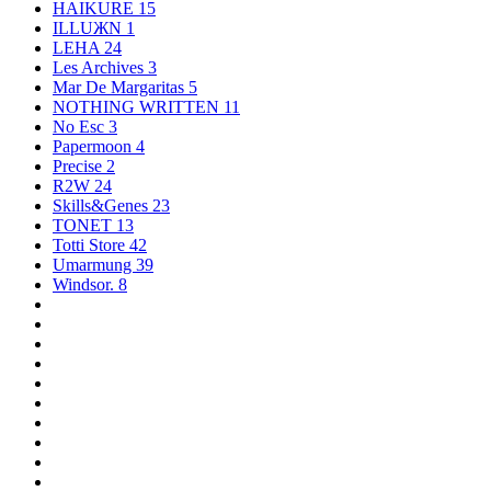
HAIKURE
15
ILLUЖN
1
LEHA
24
Les Archives
3
Mar De Margaritas
5
NOTHING WRITTEN
11
No Esc
3
Papermoon
4
Precise
2
R2W
24
Skills&Genes
23
TONET
13
Totti Store
42
Umarmung
39
Windsor.
8