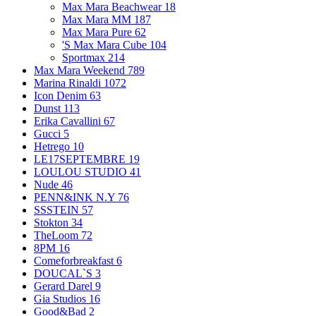
Max Mara Beachwear
18
Max Mara MM
187
Max Mara Pure
62
'S Max Mara Cube
104
Sportmax
214
Max Mara Weekend
789
Marina Rinaldi
1072
Icon Denim
63
Dunst
113
Erika Cavallini
67
Gucci
5
Hetrego
10
LE17SEPTEMBRE
19
LOULOU STUDIO
41
Nude
46
PENN&INK N.Y
76
SSSTEIN
57
Stokton
34
TheLoom
72
8PM
16
Comeforbreakfast
6
DOUCAL`S
3
Gerard Darel
9
Gia Studios
16
Good&Bad
2