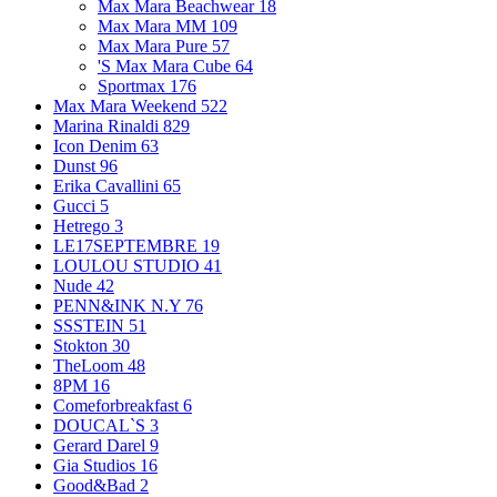
Max Mara Beachwear
18
Max Mara MM
109
Max Mara Pure
57
'S Max Mara Cube
64
Sportmax
176
Max Mara Weekend
522
Marina Rinaldi
829
Icon Denim
63
Dunst
96
Erika Cavallini
65
Gucci
5
Hetrego
3
LE17SEPTEMBRE
19
LOULOU STUDIO
41
Nude
42
PENN&INK N.Y
76
SSSTEIN
51
Stokton
30
TheLoom
48
8PM
16
Comeforbreakfast
6
DOUCAL`S
3
Gerard Darel
9
Gia Studios
16
Good&Bad
2