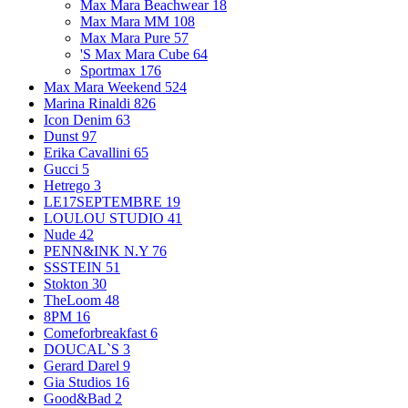
Max Mara Beachwear
18
Max Mara MM
108
Max Mara Pure
57
'S Max Mara Cube
64
Sportmax
176
Max Mara Weekend
524
Marina Rinaldi
826
Icon Denim
63
Dunst
97
Erika Cavallini
65
Gucci
5
Hetrego
3
LE17SEPTEMBRE
19
LOULOU STUDIO
41
Nude
42
PENN&INK N.Y
76
SSSTEIN
51
Stokton
30
TheLoom
48
8PM
16
Comeforbreakfast
6
DOUCAL`S
3
Gerard Darel
9
Gia Studios
16
Good&Bad
2