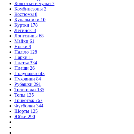
Колготки и чулки
7
Комбинезоны
2
Костюмы
8
Купальники
10
Куртки
178
Легинсы
3
Лонгсливы
68
Майки
61
Носки
9
Пальто
128
Парки
11
Платья
334
Плащи
26
Полупальто
43
Пуховики
84
Рубашки
291
Толстовки
135
Топы
135
Трикотаж
767
Футболки
344
Шорты
125
Юбки
290