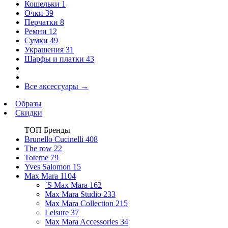
Кошельки
1
Очки
39
Перчатки
8
Ремни
12
Сумки
49
Украшения
31
Шарфы и платки
43
Все аксессуары
→
Образы
Скидки
ТОП Бренды
Brunello Cucinelli
408
The row
22
Toteme
79
Yves Salomon
15
Max Mara
1104
`S Max Mara
162
Max Mara Studio
233
Max Mara Collection
215
Leisure
37
Max Mara Accessories
34