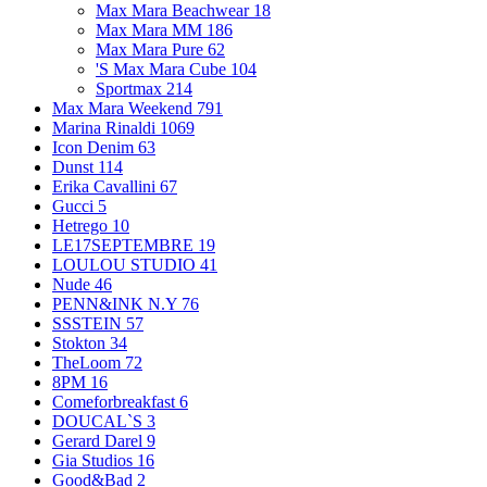
Max Mara Beachwear
18
Max Mara MM
186
Max Mara Pure
62
'S Max Mara Cube
104
Sportmax
214
Max Mara Weekend
791
Marina Rinaldi
1069
Icon Denim
63
Dunst
114
Erika Cavallini
67
Gucci
5
Hetrego
10
LE17SEPTEMBRE
19
LOULOU STUDIO
41
Nude
46
PENN&INK N.Y
76
SSSTEIN
57
Stokton
34
TheLoom
72
8PM
16
Comeforbreakfast
6
DOUCAL`S
3
Gerard Darel
9
Gia Studios
16
Good&Bad
2