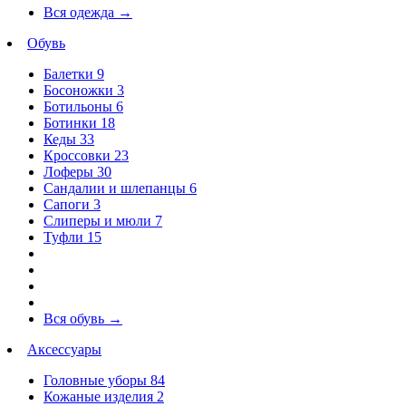
Вся одежда
→
Обувь
Балетки
9
Босоножки
3
Ботильоны
6
Ботинки
18
Кеды
33
Кроссовки
23
Лоферы
30
Сандалии и шлепанцы
6
Сапоги
3
Слиперы и мюли
7
Туфли
15
Вся обувь
→
Аксессуары
Головные уборы
84
Кожаные изделия
2