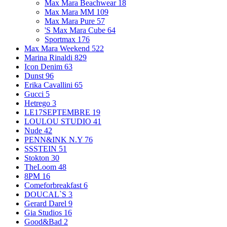
Max Mara Beachwear
18
Max Mara MM
109
Max Mara Pure
57
'S Max Mara Cube
64
Sportmax
176
Max Mara Weekend
522
Marina Rinaldi
829
Icon Denim
63
Dunst
96
Erika Cavallini
65
Gucci
5
Hetrego
3
LE17SEPTEMBRE
19
LOULOU STUDIO
41
Nude
42
PENN&INK N.Y
76
SSSTEIN
51
Stokton
30
TheLoom
48
8PM
16
Comeforbreakfast
6
DOUCAL`S
3
Gerard Darel
9
Gia Studios
16
Good&Bad
2