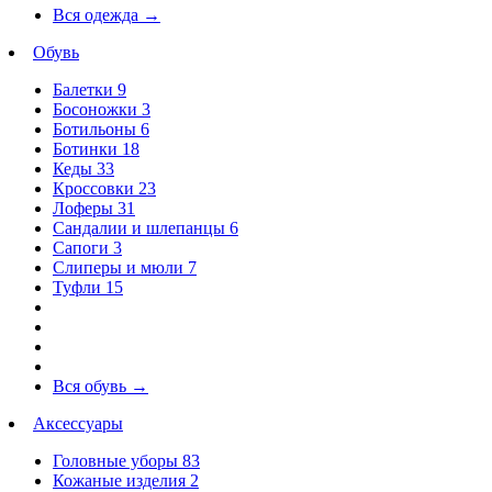
Вся одежда
→
Обувь
Балетки
9
Босоножки
3
Ботильоны
6
Ботинки
18
Кеды
33
Кроссовки
23
Лоферы
31
Сандалии и шлепанцы
6
Сапоги
3
Слиперы и мюли
7
Туфли
15
Вся обувь
→
Аксессуары
Головные уборы
83
Кожаные изделия
2