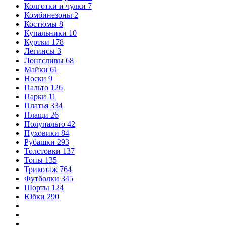
Колготки и чулки
7
Комбинезоны
2
Костюмы
8
Купальники
10
Куртки
178
Легинсы
3
Лонгсливы
68
Майки
61
Носки
9
Пальто
126
Парки
11
Платья
334
Плащи
26
Полупальто
42
Пуховики
84
Рубашки
293
Толстовки
137
Топы
135
Трикотаж
764
Футболки
345
Шорты
124
Юбки
290