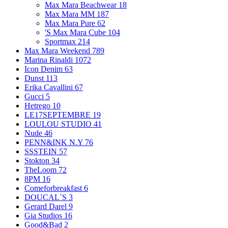
Max Mara Beachwear
18
Max Mara MM
187
Max Mara Pure
62
'S Max Mara Cube
104
Sportmax
214
Max Mara Weekend
789
Marina Rinaldi
1072
Icon Denim
63
Dunst
113
Erika Cavallini
67
Gucci
5
Hetrego
10
LE17SEPTEMBRE
19
LOULOU STUDIO
41
Nude
46
PENN&INK N.Y
76
SSSTEIN
57
Stokton
34
TheLoom
72
8PM
16
Comeforbreakfast
6
DOUCAL`S
3
Gerard Darel
9
Gia Studios
16
Good&Bad
2