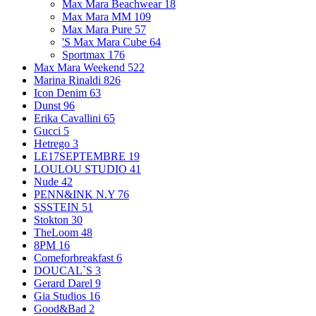
Max Mara Beachwear
18
Max Mara MM
109
Max Mara Pure
57
'S Max Mara Cube
64
Sportmax
176
Max Mara Weekend
522
Marina Rinaldi
826
Icon Denim
63
Dunst
96
Erika Cavallini
65
Gucci
5
Hetrego
3
LE17SEPTEMBRE
19
LOULOU STUDIO
41
Nude
42
PENN&INK N.Y
76
SSSTEIN
51
Stokton
30
TheLoom
48
8PM
16
Comeforbreakfast
6
DOUCAL`S
3
Gerard Darel
9
Gia Studios
16
Good&Bad
2