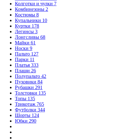
Колготки и чулки
7
Комбинезоны
2
Костюмы
8
Купальники
10
Куртки
178
Легинсы
3
Лонгсливы
68
Майки
61
Носки
9
Пальто
127
Парки
11
Платья
333
Плащи
26
Полупальто
42
Пуховики
84
Рубашки
291
Толстовки
135
Топы
135
Трикотаж
765
Футболки
344
Шорты
124
Юбки
290