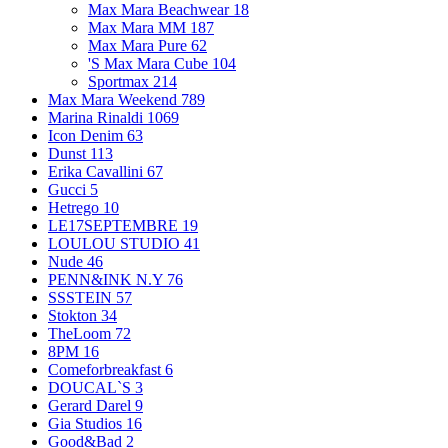
Max Mara Beachwear
18
Max Mara MM
187
Max Mara Pure
62
'S Max Mara Cube
104
Sportmax
214
Max Mara Weekend
789
Marina Rinaldi
1069
Icon Denim
63
Dunst
113
Erika Cavallini
67
Gucci
5
Hetrego
10
LE17SEPTEMBRE
19
LOULOU STUDIO
41
Nude
46
PENN&INK N.Y
76
SSSTEIN
57
Stokton
34
TheLoom
72
8PM
16
Comeforbreakfast
6
DOUCAL`S
3
Gerard Darel
9
Gia Studios
16
Good&Bad
2