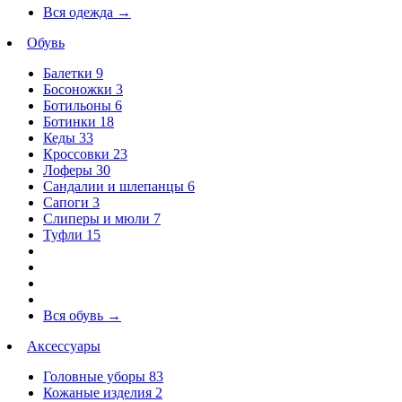
Вся одежда
→
Обувь
Балетки
9
Босоножки
3
Ботильоны
6
Ботинки
18
Кеды
33
Кроссовки
23
Лоферы
30
Сандалии и шлепанцы
6
Сапоги
3
Слиперы и мюли
7
Туфли
15
Вся обувь
→
Аксессуары
Головные уборы
83
Кожаные изделия
2