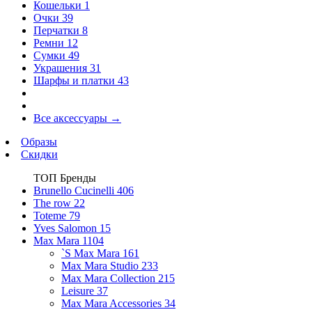
Кошельки
1
Очки
39
Перчатки
8
Ремни
12
Сумки
49
Украшения
31
Шарфы и платки
43
Все аксессуары
→
Образы
Скидки
ТОП Бренды
Brunello Cucinelli
406
The row
22
Toteme
79
Yves Salomon
15
Max Mara
1104
`S Max Mara
161
Max Mara Studio
233
Max Mara Collection
215
Leisure
37
Max Mara Accessories
34